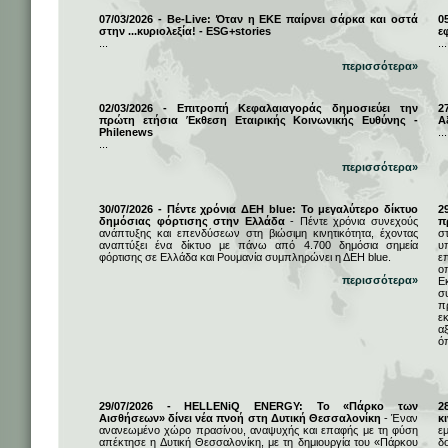
07/03/2026 - Be-Live: Όταν η ΕΚΕ παίρνει σάρκα και οστά
0
στην ...κυριολεξία! - ESG+stories
ε
...
...
περισσότερα»
02/03/2026 - Επιτροπή Κεφαλαιαγοράς δημοσιεύει την
2
πρώτη ετήσια Έκθεση Εταιρικής Κοινωνικής Ευθύνης -
Α
Philenews
...
...
περισσότερα»
30/07/2026 - Πέντε χρόνια ΔΕΗ blue: Το μεγαλύτερο δίκτυο
2
δημόσιας φόρτισης στην Ελλάδα
- Πέντε χρόνια συνεχούς
π
ανάπτυξης και επενδύσεων στη βιώσιμη κινητικότητα, έχοντας
σ
αναπτύξει ένα δίκτυο με πάνω από 4.700 δημόσια σημεία
υ
φόρτισης σε Ελλάδα και Ρουμανία συμπληρώνει η ΔΕΗ blue.
ε
ο
περισσότερα»
Ε
σ
π
ε
α
ό
29/07/2026 - HELLENiQ ENERGY: Το «Πάρκο των
2
Αισθήσεων» δίνει νέα πνοή στη Δυτική Θεσσαλονίκη
- Έναν
κ
ανανεωμένο χώρο πρασίνου, αναψυχής και επαφής με τη φύση
ε
απέκτησε η Δυτική Θεσσαλονίκη, με τη δημιουργία του «Πάρκου
δ