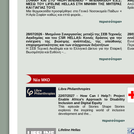
ΣΟΦΙΑ» ΚΑΙ ΣΤΟ «ΚΟΡΓΙΑΛΕΝΕΙΟ – ΜΠΕΝΑΚΕΙΟ» Ε.Ε.Σ.
Αθή
ΜΕΣΩ ΤΟΥ LIFELINE HELLAS ΣΤΗ ΜΝΗΜΗ ΤΗΣ ΜΗΤΕΡΑΣ
Από
ΚΑΙ ΓΙΑΓΙΑΣ ΤΟΥΣ
δρά
Μία θερμοκοιτίδα προσφέρθηκε στο Γενικό Νοσοκομείο Παίδων «
Η Αγία Σοφία» καθώς και επτά φορεία...
περισσότερα»
28/07/2026 - Μνημόνιο Συνεργασίας μεταξύ της ΣΕΒ Τεχνικής
28/
Ακαδημίας και του CSR HELLAS: Κοινές δράσεις για την
εννέ
ενίσχυση της βιώσιμης ανάπτυξης, της υπεύθυνης
Ενν
επιχειρηματικότητας και των σύγχρονων δεξιοτήτων
Πε
Η ΣΕΒ Τεχνική Ακαδημία και το Ελληνικό Δίκτυο για την Εταιρική
Ευαι
Βιωσιμότητα και Ευθύνη –...
περισσότερα»
Νέα ΜΚΟ
Libra Philanthropies
22/07/2027 - How Can I Help?: Project
Enable Africa’s Approach to Disability
Inclusion and Digital Equity
This episode of Stories Shape Stories
explores the inspiring world of inclusive
development and the...
περισσότερα»
Lifeline Hellas