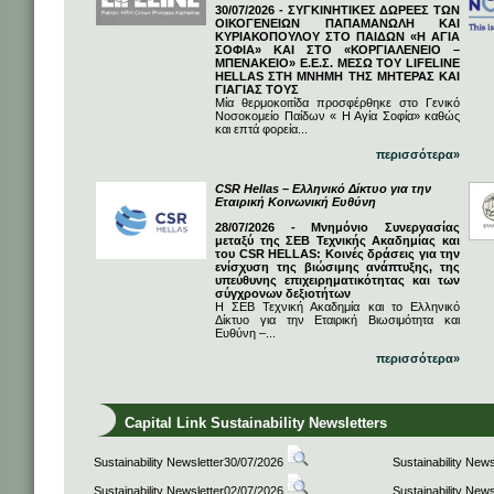
30/07/2026 - ΣΥΓΚΙΝΗΤΙΚΕΣ ΔΩΡΕΕΣ ΤΩΝ
ΟΙΚΟΓΕΝΕΙΩΝ ΠΑΠΑΜΑΝΩΛΗ ΚΑΙ
ΚΥΡΙΑΚΟΠΟΥΛΟΥ ΣΤΟ ΠΑΙΔΩΝ «Η ΑΓΙΑ
ΣΟΦΙΑ» ΚΑΙ ΣΤΟ «ΚΟΡΓΙΑΛΕΝΕΙΟ –
ΜΠΕΝΑΚΕΙΟ» Ε.Ε.Σ. ΜΕΣΩ ΤΟΥ LIFELINE
HELLAS ΣΤΗ ΜΝΗΜΗ ΤΗΣ ΜΗΤΕΡΑΣ ΚΑΙ
ΓΙΑΓΙΑΣ ΤΟΥΣ
Μία θερμοκοιτίδα προσφέρθηκε στο Γενικό
Νοσοκομείο Παίδων « Η Αγία Σοφία» καθώς
και επτά φορεία...
περισσότερα»
CSR Hellas – Ελληνικό Δίκτυο για την
Εταιρική Κοινωνική Ευθύνη
28/07/2026 - Μνημόνιο Συνεργασίας
μεταξύ της ΣΕΒ Τεχνικής Ακαδημίας και
του CSR HELLAS: Κοινές δράσεις για την
ενίσχυση της βιώσιμης ανάπτυξης, της
υπεύθυνης επιχειρηματικότητας και των
σύγχρονων δεξιοτήτων
Η ΣΕΒ Τεχνική Ακαδημία και το Ελληνικό
Δίκτυο για την Εταιρική Βιωσιμότητα και
Ευθύνη –...
περισσότερα»
Capital Link Sustainability Newsletters
Sustainability Newsletter30/07/2026
Sustainability New
Sustainability Newsletter02/07/2026
Sustainability New