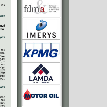
 της
ερα»
οινή
ria
ερα»
του
ιώς,
ALL,
αμμα
, το
ούτο
ιθμό
, το
 της
στην
AI),
ερα»
υσός
 του
κατ.
η του