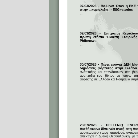
07/03/2026 - Be-Live: Όταν η ΕΚΕ
στην ...κυριολεξία! - ESG+stories
...
02/03/2026 - Επιτροπή Κεφαλαι
πρώτη ετήσια Έκθεση Εταιρικής
Philenews
...
30/07/2026 - Πέντε χρόνια ΔΕΗ blu
δημόσιας φόρτισης στην Ελλάδα
ανάπτυξης και επενδύσεων στη βιώσι
αναπτύξει ένα δίκτυο με πάνω απ
φόρτισης σε Ελλάδα και Ρουμανία συμ
29/07/2026 - HELLENiQ ENE
Αισθήσεων» δίνει νέα πνοή στη Δυ
ανανεωμένο χώρο πρασίνου, αναψυχή
απέκτησε η Δυτική Θεσσαλονίκη, με 