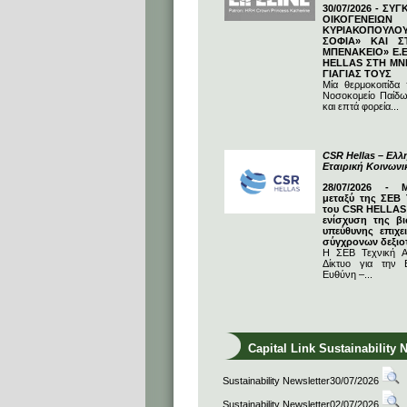
30/07/2026 - ΣΥ
ΟΙΚΟΓΕΝΕΙΩ
ΚΥΡΙΑΚΟΠΟΥΛΟΥ
ΣΟΦΙΑ» ΚΑΙ Σ
ΜΠΕΝΑΚΕΙΟ» Ε.Ε
HELLAS ΣΤΗ ΜΝ
ΓΙΑΓΙΑΣ ΤΟΥΣ
Μία θερμοκοιτίδα
Νοσοκομείο Παίδω
και επτά φορεία...
CSR Hellas – Ελλη
Εταιρική Κοινων
28/07/2026 - 
μεταξύ της ΣΕΒ 
του CSR HELLAS:
ενίσχυση της βι
υπεύθυνης επιχε
σύγχρονων δεξιο
Η ΣΕΒ Τεχνική Α
Δίκτυο για την Ε
Ευθύνη –...
Capital Link Sustainability 
Sustainability Newsletter30/07/2026
Sustainability Newsletter02/07/2026