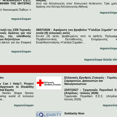
 ΜΠΕΝΑΚΕΙΟ» Ε.Ε.Σ.
Αθήνας
 ΜΝΗΜΗ ΤΗΣ ΜΗΤΕΡΑΣ
Από την Αλληλεγγύη στον Κοινωνικό Αντίκτυπο: Τρία χρόν
δράσης στο Κέντρο Αλληλεγγύης Αθήνας
κό Νοσοκομείο Παίδων «
περισσότερ
περισσότερα»
εταξύ της ΣΕΒ Τεχνικής
28/07/2026 - Αφαίρεση του βραβείου “Γαλάζια Σημαία” α
ινές δράσεις για την
εννέα (9) ελληνικές ακτές
ξης, της υπεύθυνης
Εννέα (9) ακτές βραβευμένες από το Διεθνές Πρόγραμ
νων δεξιοτήτων
Περιβαλλοντικής Εκπαίδευσης, Ενημέρωσης κ
 Δίκτυο για την Εταιρική
Ευαισθητοποίησης «Γαλάζια Σημαία»...
περισσότερ
περισσότερα»
περισσότερα δελτία τύ
ies
Ελληνικός Ερυθρός Σταυρός - Τομέας
Σαμαρειτών, Διασωστών και
w Can I Help?: Project
Ναυαγοσωστών
 Approach to Disability
ital Equity
22/07/2027 - Τριμηνιαίο Περιοδικό Ε.
 Stories Shape Stories
(Απρίλιος - Ιούνιος 2026)
iring world of inclusive
Τριμηνιαίο Περιοδικό Ε.Ε.Σ. (Απρίλι
e...
Ιούνιος 2026)
περισσότερα»
περισσότ
Solidarity Now