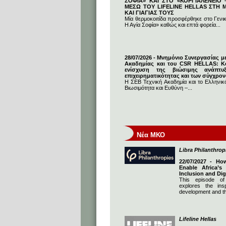
ΣΟΦΙΑ» ΚΑΙ ΣΤΟ «ΚΟΡΓΙΑΛΕΝΕΙΟ –
ΜΕΣΩ ΤΟΥ LIFELINE HELLAS ΣΤΗ
ΚΑΙ ΓΙΑΓΙΑΣ ΤΟΥΣ
Μία θερμοκοιτίδα προσφέρθηκε στο Γενι
Η Αγία Σοφία» καθώς και επτά φορεία...
28/07/2026 - Μνημόνιο Συνεργασίας μ
Ακαδημίας και του CSR HELLAS: Κο
ενίσχυση της βιώσιμης ανάπτυ
επιχειρηματικότητας και των σύγχρο
Η ΣΕΒ Τεχνική Ακαδημία και το Ελληνικό
Βιωσιμότητα και Ευθύνη –...
Νέα ΜΚΟ
Libra Philanthrop
22/07/2027 - Ho
Enable Africa’s
Inclusion and Dig
This episode of
explores the insp
development and th
Lifeline Hellas