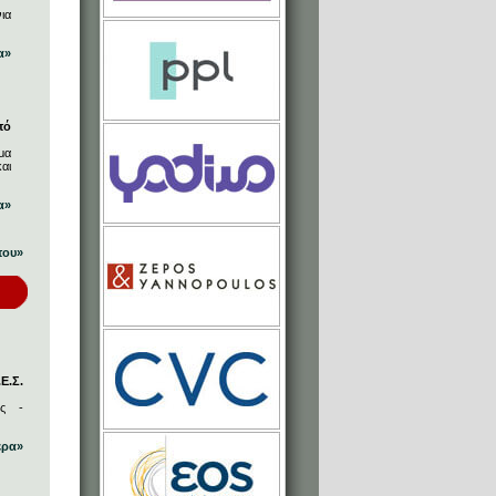
ια
α»
πό
μα
αι
α»
που»
Ε.Σ.
ος -
ερα»