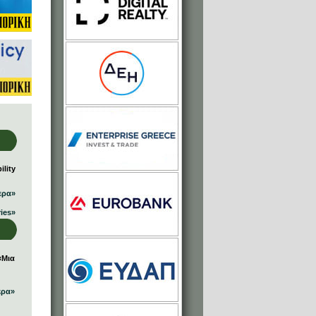
lity
ερα»
ries»
«Μια
ερα»