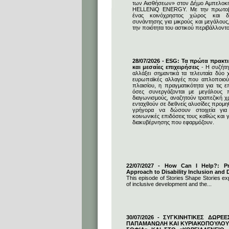
των Αισθήσεων» στον Δήμο Αμπελοκ
HELLENiQ ENERGY. Με την πρωτοβο
ένας κοινόχρηστος χώρος και δη
συνάντησης για μικρούς και μεγάλους
την ποιότητα του αστικού περιβάλλοντο
28/07/2026 - ESG: Τα πρώτα πρακτι
και μεσαίες επιχειρήσεις
- Η συζήτη
αλλάξει σημαντικά τα τελευταία δύο χ
ευρωπαϊκές αλλαγές που απλοποιούν
πλαισίου, η πραγματικότητα για τις επ
όσες συνεργάζονται με μεγάλους 
διαγωνισμούς, αναζητούν τραπεζική 
ενταχθούν σε διεθνείς αλυσίδες προμ
γρήγορα να δώσουν στοιχεία για 
κοινωνικές επιδόσεις τους καθώς και γ
διακυβέρνησης που εφαρμόζουν.
22/07/2027 - How Can I Help?: Pro
Approach to Disability Inclusion and D
This episode of Stories Shape Stories exp
of inclusive development and the...
30/07/2026 - ΣΥΓΚΙΝΗΤΙΚΕΣ ΔΩΡΕ
ΠΑΠΑΜΑΝΩΛΗ ΚΑΙ ΚΥΡΙΑΚΟΠΟΥΛΟΥ 