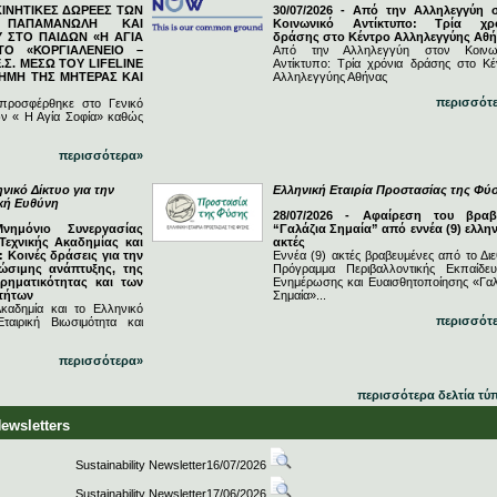
ΓΚΙΝΗΤΙΚΕΣ ΔΩΡΕΕΣ ΤΩΝ
30/07/2026 - Από την Αλληλεγγύη 
Ν ΠΑΠΑΜΑΝΩΛΗ ΚΑΙ
Κοινωνικό Αντίκτυπο: Τρία χρ
 ΣΤΟ ΠΑΙΔΩΝ «Η ΑΓΙΑ
δράσης στο Κέντρο Αλληλεγγύης Αθ
ΤΟ «ΚΟΡΓΙΑΛΕΝΕΙΟ –
Από την Αλληλεγγύη στον Κοινω
.Σ. ΜΕΣΩ ΤΟΥ LIFELINE
Αντίκτυπο: Τρία χρόνια δράσης στο Κέ
ΗΜΗ ΤΗΣ ΜΗΤΕΡΑΣ ΚΑΙ
Αλληλεγγύης Αθήνας
περισσότ
 προσφέρθηκε στο Γενικό
ν « Η Αγία Σοφία» καθώς
περισσότερα»
νικό Δίκτυο για την
Ελληνική Εταιρία Προστασίας της Φύ
ική Ευθύνη
28/07/2026 - Αφαίρεση του βραβ
Μνημόνιο Συνεργασίας
“Γαλάζια Σημαία” από εννέα (9) ελλην
Τεχνικής Ακαδημίας και
ακτές
 Κοινές δράσεις για την
Εννέα (9) ακτές βραβευμένες από το Διε
ώσιμης ανάπτυξης, της
Πρόγραμμα Περιβαλλοντικής Εκπαίδευ
ιρηματικότητας και των
Ενημέρωσης και Ευαισθητοποίησης «Γαλ
τήτων
Σημαία»...
καδημία και το Ελληνικό
περισσότ
ταιρική Βιωσιμότητα και
περισσότερα»
περισσότερα δελτία τύ
Newsletters
Sustainability Newsletter16/07/2026
Sustainability Newsletter17/06/2026