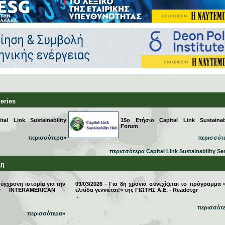
Series
al Link Sustainability
15ο Ετήσιο Capital Link Sustainabi
Forum
περισσότερα»
περισσότ
περισσότερα Capital Link Sustainability Se
ξη
σύγχρονη ιστορία για την
09/03/2026 - Για 8η χρονιά συνεχίζεται το πρόγραμμα 
την INTERAMERICAN -
ελπίδα γεννιέται!» της ΓΙΩΤΗΣ Α.Ε. - Reader.gr
...
περισσότ
περισσότερα»