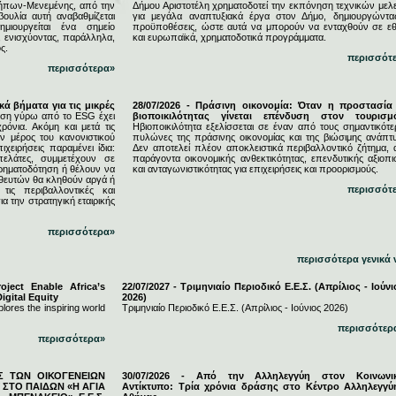
ήπων-Μενεμένης, από την
Δήμου Αριστοτέλη χρηματοδοτεί την εκπόνηση τεχνικών μελ
υλία αυτή αναβαθμίζεται
για μεγάλα αναπτυξιακά έργα στον Δήμο, δημιουργώντας
μιουργείται ένα σημείο
προϋποθέσεις, ώστε αυτά να μπορούν να ενταχθούν σε εθ
, ενισχύοντας, παράλληλα,
και ευρωπαϊκά, χρηματοδοτικά προγράμματα.
ς.
περισσότ
περισσότερα»
κά βήματα για τις μικρές
28/07/2026 - Πράσινη οικονομία: Όταν η προστασία
ση γύρω από το ESG έχει
βιοποικιλότητας γίνεται επένδυση στον τουρισμ
ρόνια. Ακόμη και μετά τις
Ηβιοποικιλότητα εξελίσσεται σε έναν από τους σημαντικότε
 μέρος του κανονιστικού
πυλώνες της πράσινης οικονομίας και της βιώσιμης ανάπτυ
ιχειρήσεις παραμένει ίδια:
Δεν αποτελεί πλέον αποκλειστικά περιβαλλοντικό ζήτημα, 
πελάτες, συμμετέχουν σε
παράγοντα οικονομικής ανθεκτικότητας, επενδυτικής αξιοπι
χρηματοδότηση ή θέλουν να
και ανταγωνιστικότητας για επιχειρήσεις και προορισμούς.
ηθευτών θα κληθούν αργά ή
περισσότ
τις περιβαλλοντικές και
ια την στρατηγική εταιρικής
περισσότερα»
περισσότερα γενικά 
ject Enable Africa’s
22/07/2027 - Τριμηνιαίο Περιοδικό Ε.Ε.Σ. (Απρίλιος - Ιούνι
igital Equity
2026)
lores the inspiring world
Τριμηνιαίο Περιοδικό Ε.Ε.Σ. (Απρίλιος - Ιούνιος 2026)
περισσότερ
περισσότερα»
ΕΣ ΤΩΝ ΟΙΚΟΓΕΝΕΙΩΝ
30/07/2026 - Από την Αλληλεγγύη στον Κοινωνι
ΣΤΟ ΠΑΙΔΩΝ «Η ΑΓΙΑ
Αντίκτυπο: Τρία χρόνια δράσης στο Κέντρο Αλληλεγγύ