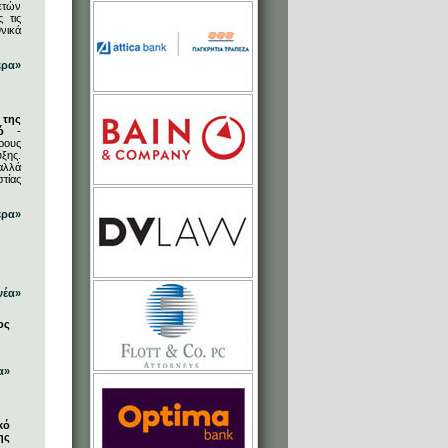
ετών
 τις
νικά
ερα»
 της
ό
-
ρους
ξης.
αλλά
στίας
ερα»
νέα»
ος
α»
κό
ης