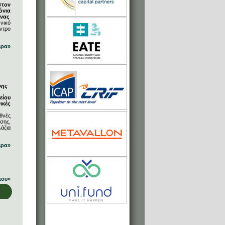
στον
όνια
ήνας
νικό
ντρο
ερα»
σης
είου
ικές
θνές
σης,
άζια
ερα»
που»