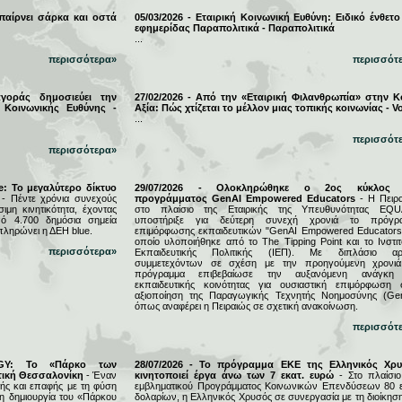
 παίρνει σάρκα και οστά
05/03/2026 - Εταιρική Κοινωνική Ευθύνη: Ειδικό ένθετο
εφημερίδας Παραπολιτικά - Παραπολιτικά
...
περισσότερα»
περισσότ
αγοράς δημοσιεύει την
27/02/2026 - Από την «Εταιρική Φιλανθρωπία» στην Κ
 Κοινωνικής Ευθύνης -
Αξία: Πώς χτίζεται το μέλλον μιας τοπικής κοινωνίας - Vo
...
περισσότ
περισσότερα»
e: Το μεγαλύτερο δίκτυο
29/07/2026 - Ολοκληρώθηκε ο 2ος κύκλος 
- Πέντε χρόνια συνεχούς
προγράμματος GenAI Empowered Educators
- Η Πειρα
μη κινητικότητα, έχοντας
στο πλαίσιο της Εταιρικής της Υπευθυνότητας EQU
ό 4.700 δημόσια σημεία
υποστήριξε για δεύτερη συνεχή χρονιά το πρόγρ
πληρώνει η ΔΕΗ blue.
επιμόρφωσης εκπαιδευτικών "GenAI Empowered Educators"
οποίο υλοποιήθηκε από το The Tipping Point και το Ινστιτ
περισσότερα»
Εκπαιδευτικής Πολιτικής (ΙΕΠ). Με διπλάσιο αρ
συμμετεχόντων σε σχέση με την προηγούμενη χρονιά
πρόγραμμα επιβεβαίωσε την αυξανόμενη ανάγκη
εκπαιδευτικής κοινότητας για ουσιαστική επιμόρφωση 
αξιοποίηση της Παραγωγικής Τεχνητής Νοημοσύνης (Gen
όπως αναφέρει η Πειραιώς σε σχετική ανακοίνωση.
περισσότ
RGY: Το «Πάρκο των
28/07/2026 - Το πρόγραμμα ΕΚΕ της Ελληνικός Χρ
τική Θεσσαλονίκη
- Έναν
κινητοποιεί έργα άνω των 7 εκατ. ευρώ
- Στο πλαίσιο
ς και επαφής με τη φύση
εμβληματικού Προγράμματος Κοινωνικών Επενδύσεων 80 ε
τη δημιουργία του «Πάρκου
δολαρίων, η Ελληνικός Χρυσός σε συνεργασία με τη διοίκησ