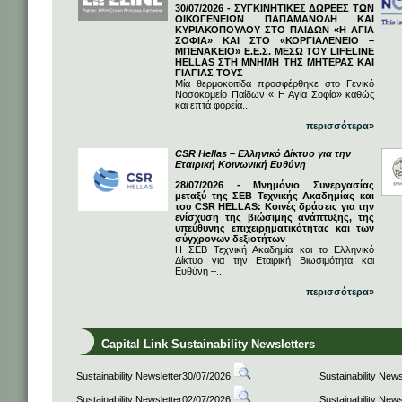
30/07/2026 - ΣΥΓΚΙΝΗΤΙΚΕΣ ΔΩΡΕΕΣ ΤΩΝ
ΟΙΚΟΓΕΝΕΙΩΝ ΠΑΠΑΜΑΝΩΛΗ ΚΑΙ
ΚΥΡΙΑΚΟΠΟΥΛΟΥ ΣΤΟ ΠΑΙΔΩΝ «Η ΑΓΙΑ
ΣΟΦΙΑ» ΚΑΙ ΣΤΟ «ΚΟΡΓΙΑΛΕΝΕΙΟ –
ΜΠΕΝΑΚΕΙΟ» Ε.Ε.Σ. ΜΕΣΩ ΤΟΥ LIFELINE
HELLAS ΣΤΗ ΜΝΗΜΗ ΤΗΣ ΜΗΤΕΡΑΣ ΚΑΙ
ΓΙΑΓΙΑΣ ΤΟΥΣ
Μία θερμοκοιτίδα προσφέρθηκε στο Γενικό
Νοσοκομείο Παίδων « Η Αγία Σοφία» καθώς
και επτά φορεία...
περισσότερα»
CSR Hellas – Ελληνικό Δίκτυο για την
Εταιρική Κοινωνική Ευθύνη
28/07/2026 - Μνημόνιο Συνεργασίας
μεταξύ της ΣΕΒ Τεχνικής Ακαδημίας και
του CSR HELLAS: Κοινές δράσεις για την
ενίσχυση της βιώσιμης ανάπτυξης, της
υπεύθυνης επιχειρηματικότητας και των
σύγχρονων δεξιοτήτων
Η ΣΕΒ Τεχνική Ακαδημία και το Ελληνικό
Δίκτυο για την Εταιρική Βιωσιμότητα και
Ευθύνη –...
περισσότερα»
Capital Link Sustainability Newsletters
Sustainability Newsletter30/07/2026
Sustainability New
Sustainability Newsletter02/07/2026
Sustainability New