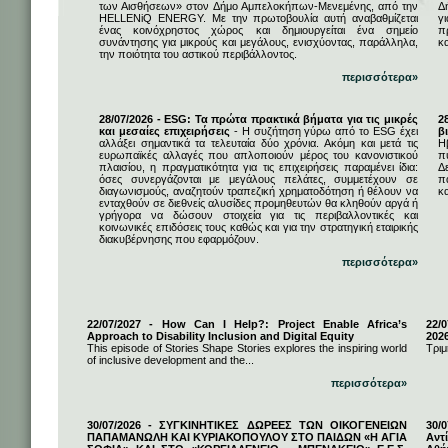
των Αισθήσεων» στον Δήμο Αμπελοκήπων-Μενεμένης, από την
Δ
HELLENiQ ENERGY. Με την πρωτοβουλία αυτή αναβαθμίζεται
γ
ένας κοινόχρηστος χώρος και δημιουργείται ένα σημείο
π
συνάντησης για μικρούς και μεγάλους, ενισχύοντας, παράλληλα,
κ
την ποιότητα του αστικού περιβάλλοντος.
περισσότερα»
28/07/2026 - ESG: Τα πρώτα πρακτικά βήματα για τις μικρές
2
και μεσαίες επιχειρήσεις
- Η συζήτηση γύρω από το ESG έχει
β
αλλάξει σημαντικά τα τελευταία δύο χρόνια. Ακόμη και μετά τις
Η
ευρωπαϊκές αλλαγές που απλοποιούν μέρος του κανονιστικού
π
πλαισίου, η πραγματικότητα για τις επιχειρήσεις παραμένει ίδια:
Δ
όσες συνεργάζονται με μεγάλους πελάτες, συμμετέχουν σε
π
διαγωνισμούς, αναζητούν τραπεζική χρηματοδότηση ή θέλουν να
κα
ενταχθούν σε διεθνείς αλυσίδες προμηθευτών θα κληθούν αργά ή
γρήγορα να δώσουν στοιχεία για τις περιβαλλοντικές και
κοινωνικές επιδόσεις τους καθώς και για την στρατηγική εταιρικής
διακυβέρνησης που εφαρμόζουν.
περισσότερα»
22/07/2027 - How Can I Help?: Project Enable Africa’s
22/0
Approach to Disability Inclusion and Digital Equity
202
This episode of Stories Shape Stories explores the inspiring world
Τριμ
of inclusive development and the...
περισσότερα»
30/07/2026 - ΣΥΓΚΙΝΗΤΙΚΕΣ ΔΩΡΕΕΣ ΤΩΝ ΟΙΚΟΓΕΝΕΙΩΝ
30/
ΠΑΠΑΜΑΝΩΛΗ ΚΑΙ ΚΥΡΙΑΚΟΠΟΥΛΟΥ ΣΤΟ ΠΑΙΔΩΝ «Η ΑΓΙΑ
Αντ