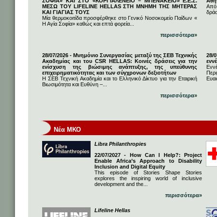
ΣΟΦΙΑ» ΚΑΙ ΣΤΟ «ΚΟΡΓΙΑΛΕΝΕΙΟ – ΜΠΕΝΑΚΕΙΟ» Ε.Ε.Σ.
Αθή
ΜΕΣΩ ΤΟΥ LIFELINE HELLAS ΣΤΗ ΜΝΗΜΗ ΤΗΣ ΜΗΤΕΡΑΣ
Από
ΚΑΙ ΓΙΑΓΙΑΣ ΤΟΥΣ
δρά
Μία θερμοκοιτίδα προσφέρθηκε στο Γενικό Νοσοκομείο Παίδων «
Η Αγία Σοφία» καθώς και επτά φορεία...
περισσότερα»
28/07/2026 - Μνημόνιο Συνεργασίας μεταξύ της ΣΕΒ Τεχνικής
28/
Ακαδημίας και του CSR HELLAS: Κοινές δράσεις για την
εννέ
ενίσχυση της βιώσιμης ανάπτυξης, της υπεύθυνης
Ενν
επιχειρηματικότητας και των σύγχρονων δεξιοτήτων
Πε
Η ΣΕΒ Τεχνική Ακαδημία και το Ελληνικό Δίκτυο για την Εταιρική
Ευαι
Βιωσιμότητα και Ευθύνη –...
περισσότερα»
Νέα ΜΚΟ
Libra Philanthropies
22/07/2027 - How Can I Help?: Project
Enable Africa’s Approach to Disability
Inclusion and Digital Equity
This episode of Stories Shape Stories
explores the inspiring world of inclusive
development and the...
περισσότερα»
Lifeline Hellas