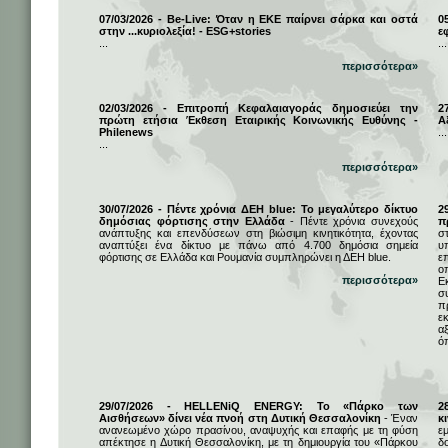
07/03/2026 - Be-Live: Όταν η ΕΚΕ παίρνει σάρκα και οστά
0
στην ...κυριολεξία! - ESG+stories
ε
...
...
περισσότερα»
02/03/2026 - Επιτροπή Κεφαλαιαγοράς δημοσιεύει την
2
πρώτη ετήσια Έκθεση Εταιρικής Κοινωνικής Ευθύνης -
Α
Philenews
...
...
περισσότερα»
30/07/2026 - Πέντε χρόνια ΔΕΗ blue: Το μεγαλύτερο δίκτυο
2
δημόσιας φόρτισης στην Ελλάδα
- Πέντε χρόνια συνεχούς
π
ανάπτυξης και επενδύσεων στη βιώσιμη κινητικότητα, έχοντας
σ
αναπτύξει ένα δίκτυο με πάνω από 4.700 δημόσια σημεία
υ
φόρτισης σε Ελλάδα και Ρουμανία συμπληρώνει η ΔΕΗ blue.
ε
ο
περισσότερα»
Ε
σ
π
ε
α
ό
29/07/2026 - HELLENiQ ENERGY: Το «Πάρκο των
2
Αισθήσεων» δίνει νέα πνοή στη Δυτική Θεσσαλονίκη
- Έναν
κ
ανανεωμένο χώρο πρασίνου, αναψυχής και επαφής με τη φύση
ε
απέκτησε η Δυτική Θεσσαλονίκη, με τη δημιουργία του «Πάρκου
δ