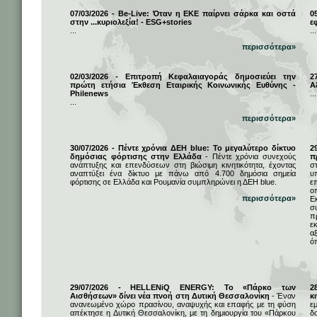
07/03/2026 - Be-Live: Όταν η ΕΚΕ παίρνει σάρκα και οστά
0
στην ...κυριολεξία! - ESG+stories
ε
...
...
περισσότερα»
02/03/2026 - Επιτροπή Κεφαλαιαγοράς δημοσιεύει την
2
πρώτη ετήσια Έκθεση Εταιρικής Κοινωνικής Ευθύνης -
Α
Philenews
...
...
περισσότερα»
30/07/2026 - Πέντε χρόνια ΔΕΗ blue: Το μεγαλύτερο δίκτυο
2
δημόσιας φόρτισης στην Ελλάδα
- Πέντε χρόνια συνεχούς
π
ανάπτυξης και επενδύσεων στη βιώσιμη κινητικότητα, έχοντας
σ
αναπτύξει ένα δίκτυο με πάνω από 4.700 δημόσια σημεία
υ
φόρτισης σε Ελλάδα και Ρουμανία συμπληρώνει η ΔΕΗ blue.
ε
ο
περισσότερα»
Ε
σ
π
ε
α
ό
29/07/2026 - HELLENiQ ENERGY: Το «Πάρκο των
2
Αισθήσεων» δίνει νέα πνοή στη Δυτική Θεσσαλονίκη
- Έναν
κ
ανανεωμένο χώρο πρασίνου, αναψυχής και επαφής με τη φύση
ε
απέκτησε η Δυτική Θεσσαλονίκη, με τη δημιουργία του «Πάρκου
δ