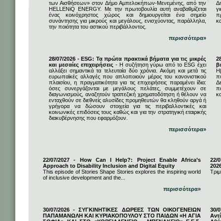
των Αισθήσεων» στον Δήμο Αμπελοκήπων-Μενεμένης, από την
Δ
HELLENiQ ENERGY. Με την πρωτοβουλία αυτή αναβαθμίζεται
γ
ένας κοινόχρηστος χώρος και δημιουργείται ένα σημείο
π
συνάντησης για μικρούς και μεγάλους, ενισχύοντας, παράλληλα,
κ
την ποιότητα του αστικού περιβάλλοντος.
περισσότερα»
28/07/2026 - ESG: Τα πρώτα πρακτικά βήματα για τις μικρές
2
και μεσαίες επιχειρήσεις
- Η συζήτηση γύρω από το ESG έχει
β
αλλάξει σημαντικά τα τελευταία δύο χρόνια. Ακόμη και μετά τις
Η
ευρωπαϊκές αλλαγές που απλοποιούν μέρος του κανονιστικού
π
πλαισίου, η πραγματικότητα για τις επιχειρήσεις παραμένει ίδια:
Δ
όσες συνεργάζονται με μεγάλους πελάτες, συμμετέχουν σε
π
διαγωνισμούς, αναζητούν τραπεζική χρηματοδότηση ή θέλουν να
κα
ενταχθούν σε διεθνείς αλυσίδες προμηθευτών θα κληθούν αργά ή
γρήγορα να δώσουν στοιχεία για τις περιβαλλοντικές και
κοινωνικές επιδόσεις τους καθώς και για την στρατηγική εταιρικής
διακυβέρνησης που εφαρμόζουν.
περισσότερα»
22/07/2027 - How Can I Help?: Project Enable Africa’s
22/0
Approach to Disability Inclusion and Digital Equity
202
This episode of Stories Shape Stories explores the inspiring world
Τριμ
of inclusive development and the...
περισσότερα»
30/07/2026 - ΣΥΓΚΙΝΗΤΙΚΕΣ ΔΩΡΕΕΣ ΤΩΝ ΟΙΚΟΓΕΝΕΙΩΝ
30/
ΠΑΠΑΜΑΝΩΛΗ ΚΑΙ ΚΥΡΙΑΚΟΠΟΥΛΟΥ ΣΤΟ ΠΑΙΔΩΝ «Η ΑΓΙΑ
Αντ