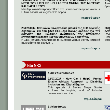
ΣΟΦΙΑ» ΚΑΙ ΣΤΟ «ΚΟΡΓΙΑΛΕΝΕΙΟ – ΜΠΕΝΑΚΕΙΟ» Ε.Ε.Σ.
Αθή
ΜΕΣΩ ΤΟΥ LIFELINE HELLAS ΣΤΗ ΜΝΗΜΗ ΤΗΣ ΜΗΤΕΡΑΣ
Από
ΚΑΙ ΓΙΑΓΙΑΣ ΤΟΥΣ
δρά
Μία θερμοκοιτίδα προσφέρθηκε στο Γενικό Νοσοκομείο Παίδων «
Η Αγία Σοφία» καθώς και επτά φορεία...
περισσότερα»
28/07/2026 - Μνημόνιο Συνεργασίας μεταξύ της ΣΕΒ Τεχνικής
28/
Ακαδημίας και του CSR HELLAS: Κοινές δράσεις για την
εννέ
ενίσχυση της βιώσιμης ανάπτυξης, της υπεύθυνης
Ενν
επιχειρηματικότητας και των σύγχρονων δεξιοτήτων
Πε
Η ΣΕΒ Τεχνική Ακαδημία και το Ελληνικό Δίκτυο για την Εταιρική
Ευαι
Βιωσιμότητα και Ευθύνη –...
περισσότερα»
Νέα ΜΚΟ
Libra Philanthropies
22/07/2027 - How Can I Help?: Project
Enable Africa’s Approach to Disability
Inclusion and Digital Equity
This episode of Stories Shape Stories
explores the inspiring world of inclusive
development and the...
περισσότερα»
Lifeline Hellas