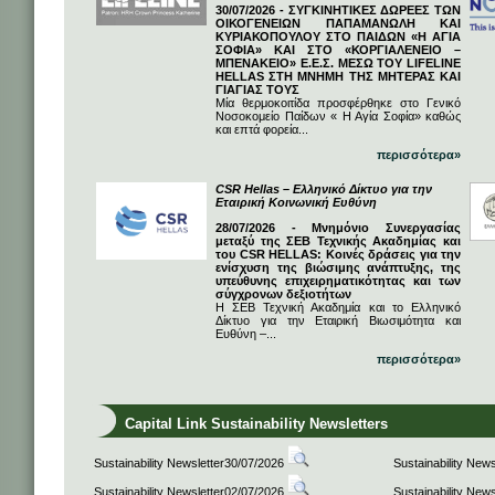
30/07/2026 - ΣΥΓΚΙΝΗΤΙΚΕΣ ΔΩΡΕΕΣ ΤΩΝ
ΟΙΚΟΓΕΝΕΙΩΝ ΠΑΠΑΜΑΝΩΛΗ ΚΑΙ
ΚΥΡΙΑΚΟΠΟΥΛΟΥ ΣΤΟ ΠΑΙΔΩΝ «Η ΑΓΙΑ
ΣΟΦΙΑ» ΚΑΙ ΣΤΟ «ΚΟΡΓΙΑΛΕΝΕΙΟ –
ΜΠΕΝΑΚΕΙΟ» Ε.Ε.Σ. ΜΕΣΩ ΤΟΥ LIFELINE
HELLAS ΣΤΗ ΜΝΗΜΗ ΤΗΣ ΜΗΤΕΡΑΣ ΚΑΙ
ΓΙΑΓΙΑΣ ΤΟΥΣ
Μία θερμοκοιτίδα προσφέρθηκε στο Γενικό
Νοσοκομείο Παίδων « Η Αγία Σοφία» καθώς
και επτά φορεία...
περισσότερα»
CSR Hellas – Ελληνικό Δίκτυο για την
Εταιρική Κοινωνική Ευθύνη
28/07/2026 - Μνημόνιο Συνεργασίας
μεταξύ της ΣΕΒ Τεχνικής Ακαδημίας και
του CSR HELLAS: Κοινές δράσεις για την
ενίσχυση της βιώσιμης ανάπτυξης, της
υπεύθυνης επιχειρηματικότητας και των
σύγχρονων δεξιοτήτων
Η ΣΕΒ Τεχνική Ακαδημία και το Ελληνικό
Δίκτυο για την Εταιρική Βιωσιμότητα και
Ευθύνη –...
περισσότερα»
Capital Link Sustainability Newsletters
Sustainability Newsletter30/07/2026
Sustainability New
Sustainability Newsletter02/07/2026
Sustainability New