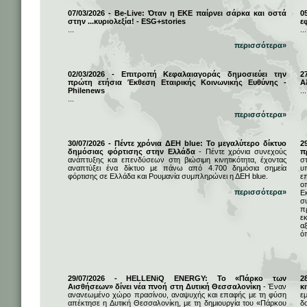
07/03/2026 - Be-Live: Όταν η ΕΚΕ παίρνει σάρκα και οστά
0
στην ...κυριολεξία! - ESG+stories
ε
...
...
περισσότερα»
02/03/2026 - Επιτροπή Κεφαλαιαγοράς δημοσιεύει την
2
πρώτη ετήσια Έκθεση Εταιρικής Κοινωνικής Ευθύνης -
Α
Philenews
...
...
περισσότερα»
30/07/2026 - Πέντε χρόνια ΔΕΗ blue: Το μεγαλύτερο δίκτυο
2
δημόσιας φόρτισης στην Ελλάδα
- Πέντε χρόνια συνεχούς
π
ανάπτυξης και επενδύσεων στη βιώσιμη κινητικότητα, έχοντας
σ
αναπτύξει ένα δίκτυο με πάνω από 4.700 δημόσια σημεία
υ
φόρτισης σε Ελλάδα και Ρουμανία συμπληρώνει η ΔΕΗ blue.
ε
ο
περισσότερα»
Ε
σ
π
ε
α
ό
29/07/2026 - HELLENiQ ENERGY: Το «Πάρκο των
2
Αισθήσεων» δίνει νέα πνοή στη Δυτική Θεσσαλονίκη
- Έναν
κ
ανανεωμένο χώρο πρασίνου, αναψυχής και επαφής με τη φύση
ε
απέκτησε η Δυτική Θεσσαλονίκη, με τη δημιουργία του «Πάρκου
δ