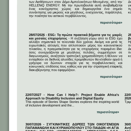
των Αισθήσεων» στον Δήμο Αμπελοκήπων-Μενεμένης, από την
Δ
HELLENiQ ENERGY. Με την πρωτοβουλία αυτή αναβαθμίζεται
γ
ένας κοινόχρηστος χώρος και δημιουργείται ένα σημείο
π
συνάντησης για μικρούς και μεγάλους, ενισχύοντας, παράλληλα,
κ
την ποιότητα του αστικού περιβάλλοντος.
περισσότερα»
28/07/2026 - ESG: Τα πρώτα πρακτικά βήματα για τις μικρές
2
και μεσαίες επιχειρήσεις
- Η συζήτηση γύρω από το ESG έχει
β
αλλάξει σημαντικά τα τελευταία δύο χρόνια. Ακόμη και μετά τις
Η
ευρωπαϊκές αλλαγές που απλοποιούν μέρος του κανονιστικού
π
πλαισίου, η πραγματικότητα για τις επιχειρήσεις παραμένει ίδια:
Δ
όσες συνεργάζονται με μεγάλους πελάτες, συμμετέχουν σε
π
διαγωνισμούς, αναζητούν τραπεζική χρηματοδότηση ή θέλουν να
κα
ενταχθούν σε διεθνείς αλυσίδες προμηθευτών θα κληθούν αργά ή
γρήγορα να δώσουν στοιχεία για τις περιβαλλοντικές και
κοινωνικές επιδόσεις τους καθώς και για την στρατηγική εταιρικής
διακυβέρνησης που εφαρμόζουν.
περισσότερα»
22/07/2027 - How Can I Help?: Project Enable Africa’s
22/0
Approach to Disability Inclusion and Digital Equity
202
This episode of Stories Shape Stories explores the inspiring world
Τριμ
of inclusive development and the...
περισσότερα»
30/07/2026 - ΣΥΓΚΙΝΗΤΙΚΕΣ ΔΩΡΕΕΣ ΤΩΝ ΟΙΚΟΓΕΝΕΙΩΝ
30/
ΠΑΠΑΜΑΝΩΛΗ ΚΑΙ ΚΥΡΙΑΚΟΠΟΥΛΟΥ ΣΤΟ ΠΑΙΔΩΝ «Η ΑΓΙΑ
Αντ