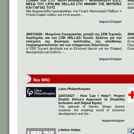
ΣΟΦΙΑ» ΚΑΙ ΣΤΟ «ΚΟΡΓΙΑΛΕΝΕΙΟ – ΜΠΕΝΑΚΕΙΟ» Ε.Ε.Σ.
Αθή
ΜΕΣΩ ΤΟΥ LIFELINE HELLAS ΣΤΗ ΜΝΗΜΗ ΤΗΣ ΜΗΤΕΡΑΣ
Από
ΚΑΙ ΓΙΑΓΙΑΣ ΤΟΥΣ
δρά
Μία θερμοκοιτίδα προσφέρθηκε στο Γενικό Νοσοκομείο Παίδων «
Η Αγία Σοφία» καθώς και επτά φορεία...
περισσότερα»
28/07/2026 - Μνημόνιο Συνεργασίας μεταξύ της ΣΕΒ Τεχνικής
28/
Ακαδημίας και του CSR HELLAS: Κοινές δράσεις για την
εννέ
ενίσχυση της βιώσιμης ανάπτυξης, της υπεύθυνης
Ενν
επιχειρηματικότητας και των σύγχρονων δεξιοτήτων
Πε
Η ΣΕΒ Τεχνική Ακαδημία και το Ελληνικό Δίκτυο για την Εταιρική
Ευαι
Βιωσιμότητα και Ευθύνη –...
περισσότερα»
Νέα ΜΚΟ
Libra Philanthropies
22/07/2027 - How Can I Help?: Project
Enable Africa’s Approach to Disability
Inclusion and Digital Equity
This episode of Stories Shape Stories
explores the inspiring world of inclusive
development and the...
περισσότερα»
Lifeline Hellas