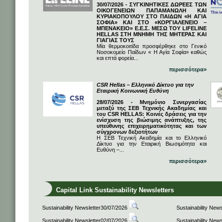
30/07/2026 - ΣΥΓΚΙΝΗΤΙΚΕΣ ΔΩΡΕΕΣ ΤΩΝ
ΟΙΚΟΓΕΝΕΙΩΝ ΠΑΠΑΜΑΝΩΛΗ ΚΑΙ
ΚΥΡΙΑΚΟΠΟΥΛΟΥ ΣΤΟ ΠΑΙΔΩΝ «Η ΑΓΙΑ
ΣΟΦΙΑ» ΚΑΙ ΣΤΟ «ΚΟΡΓΙΑΛΕΝΕΙΟ –
ΜΠΕΝΑΚΕΙΟ» Ε.Ε.Σ. ΜΕΣΩ ΤΟΥ LIFELINE
HELLAS ΣΤΗ ΜΝΗΜΗ ΤΗΣ ΜΗΤΕΡΑΣ ΚΑΙ
ΓΙΑΓΙΑΣ ΤΟΥΣ
Μία θερμοκοιτίδα προσφέρθηκε στο Γενικό
Νοσοκομείο Παίδων « Η Αγία Σοφία» καθώς
και επτά φορεία...
περισσότερα»
CSR Hellas – Ελληνικό Δίκτυο για την
Εταιρική Κοινωνική Ευθύνη
28/07/2026 - Μνημόνιο Συνεργασίας
μεταξύ της ΣΕΒ Τεχνικής Ακαδημίας και
του CSR HELLAS: Κοινές δράσεις για την
ενίσχυση της βιώσιμης ανάπτυξης, της
υπεύθυνης επιχειρηματικότητας και των
σύγχρονων δεξιοτήτων
Η ΣΕΒ Τεχνική Ακαδημία και το Ελληνικό
Δίκτυο για την Εταιρική Βιωσιμότητα και
Ευθύνη –...
περισσότερα»
Capital Link Sustainability Newsletters
Sustainability Newsletter30/07/2026
Sustainability New
Sustainability Newsletter02/07/2026
Sustainability New