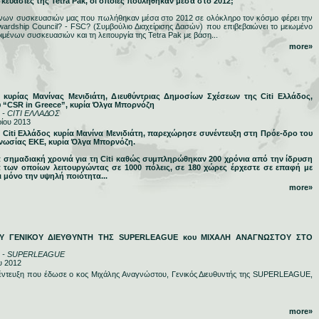
κευασίες της Tetra Pak, οι οποίες πουλήθηκαν μέσα στο 2012;
τινων συσκευασιών μας που πωλήθηκαν μέσα στο 2012 σε ολόκληρο τον κόσμο φέρει την
wardship Council? - FSC? (Συμβούλιο Διαχείρισης Δασών) που επιβεβαιώνει το μειωμένο
ένων συσκευασιών και τη λειτουργία της Tetra Pak με βάση...
more»
κυρίας Μανίνας Μενιδιάτη, Διευθύντριας Δημοσίων Σχέσεων της Citi Ελλάδος,
 “CSR in Greece”, κυρία Όλγα Μπορνόζη
r - CITI ΕΛΛΑΔΟΣ
ρίου 2013
 Citi Ελλάδος κυρία Μανίνα Μενιδιάτη, παρεχώρησε συνέντευξη στη Πρόε-δρο του
γνωσίας ΕΚΕ, κυρία Όλγα Μπορνόζη.
α σημαδιακή χρονιά για τη Citi καθώς συμπληρώθηκαν 200 χρόνια από την ίδρυση
ια των οποίων λειτουργώντας σε 1000 πόλεις, σε 180 χώρες έρχεστε σε επαφή με
 μόνο την υψηλή ποιότητα...
more»
Υ ΓΕΝΙΚΟΥ ΔΙΕΥΘΥΝΤΗ ΤΗΣ SUPERLEAGUE κου ΜΙΧΑΛΗ ΑΝΑΓΝΩΣΤΟΥ ΣΤΟ
gr - SUPERLEAGUE
υ 2012
έντευξη που έδωσε ο κος Μιχάλης Αναγνώστου, Γενικός Διευθυντής της SUPERLEAGUE,
more»