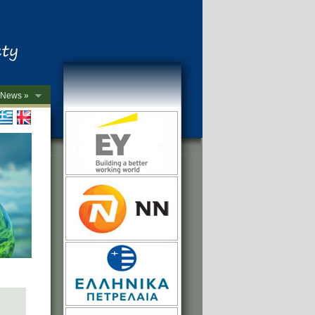
News »
->