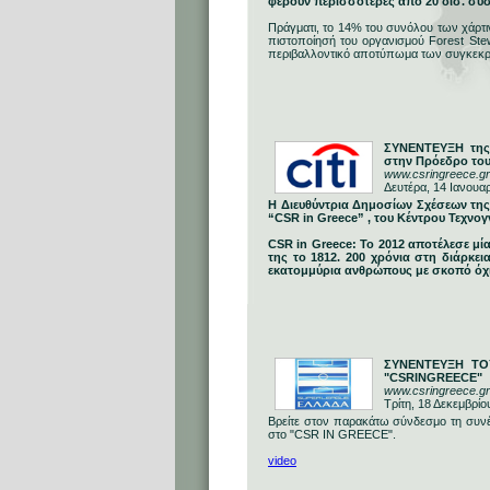
φέρουν περισσότερες από 20 δισ. συσ
Πράγματι, το 14% του συνόλου των χάρ
πιστοποίησή του οργανισμού Forest Ste
περιβαλλοντικό αποτύπωμα των συγκεκριμ
ΣΥΝΕΝΤΕΥΞΗ της 
στην Πρόεδρο του
www.csringreece.g
Δευτέρα, 14 Ιανουα
Η Διευθύντρια Δημοσίων Σχέσεων της
“CSR in Greece” , του Κέντρου Τεχνο
CSR in Greece: Το 2012 αποτέλεσε μί
της το 1812. 200 χρόνια στη διάρκε
εκατομμύρια ανθρώπους με σκοπό όχι
ΣΥΝΕΝΤΕΥΞΗ ΤΟ
"CSRINGREECE"
www.csringreece.
Τρίτη, 18 Δεκεμβρίο
Bρείτε στον παρακάτω σύνδεσμο τη συν
στο "CSR IN GREECE".
video