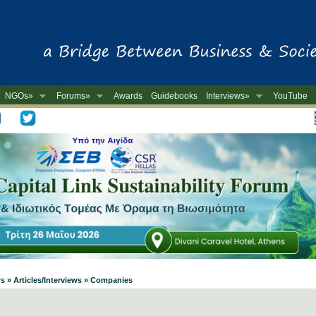
NGOs»
Forums»
Awards
Guidebooks
Interviews»
YouTube
-
s » Articles/Interviews » Companies