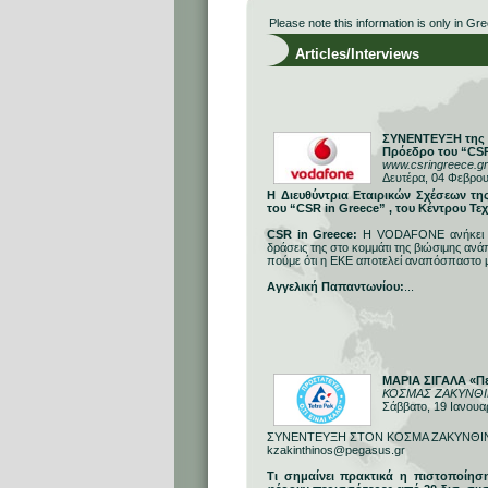
Please note this information is only in Gre
Articles/Interviews
ΣΥΝΕΝΤΕΥΞΗ της κ
Πρόεδρο του “CSR
www.csringreece.
Δευτέρα, 04 Φεβρο
Η Διευθύντρια Εταιρικών Σχέσεων τ
του “CSR in Greece” , του Κέντρου Τ
CSR in Greece:
Η VODAFONE ανήκει στ
δράσεις της στο κομμάτι της βιώσιμης αν
πούμε ότι η ΕΚΕ αποτελεί αναπόσπαστο μέ
Αγγελική Παπαντωνίου:
...
ΜΑΡΙΑ ΣΙΓΑΛΑ «Πε
ΚΟΣΜΑΣ ΖΑΚΥΝΘΙΝ
Σάββατο, 19 Ιανουα
ΣΥΝΕΝΤΕΥΞΗ ΣΤΟΝ ΚΟΣΜΑ ΖΑΚΥΝΘΙ
kzakinthinos@pegasus.gr
Τι σημαίνει πρακτικά η πιστοποίησ