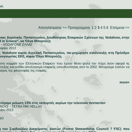
ek.
Αποτελέσματα:
<< Προηγούμενα
1
2
3
4
5
6
Επόμενα >>
ας Αγγελικής Παπαντωνίου, Διευθύντριας Εταιρικών Σχέσεων της Vodafone, στην
 in Greece”, κα Όλγα Μπορνόζη
gr - VODAFONE ΕΛΛΑΣ
υαρίου 2013
ης Vodafone κυρία Αγγελική Παπαντωνίου, πα-ρεχώρησε συνέντευξη στη Πρόεδρο
εχνογνωσίας ΕΚΕ, κυρία Όλγα Μπορνόζη.
ο κομμάτι των Ελληνικών Εταιριών που έχουν θέσει ψηλά τον πήχη όσον αφορά τις
άπτυξης και εκδίδει απολογισμό εταιρικής υπευθυνότητας από το 2002. Μπορούμε λοιπόν να
ρος της φιλοσοφίας της εταιρίας;
more»
τύχαμε μείωση 13% στις εκπομπές αερίων την τελευταία πενταετία»
ΟΥΣ - TETRA PAK HELLAS
ρίου 2013
ΝΟ
η του Συμβουλίου Διαχείρισης Δασών (Forest Stewardship Council ? FSC) που