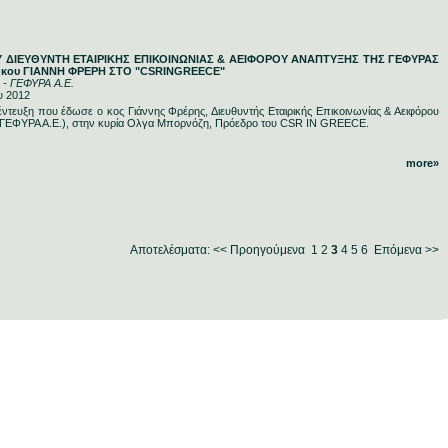
 ΔΙΕΥΘΥΝΤΗ ΕΤΑΙΡΙΚΗΣ ΕΠΙΚΟΙΝΩΝΙΑΣ & ΑΕΙΦΟΡΟΥ ΑΝΑΠΤΥΞΗΣ ΤΗΣ ΓΕΦΥΡΑΣ
Υ κου ΓΙΑΝΝΗ ΦΡΕΡΗ ΣΤΟ "CSRINGREECE"
 - ΓΕΦΥΡΑ Α.Ε.
υ 2012
ντευξη που έδωσε ο κος Γιάννης Φρέρης, Διευθυντής Εταιρικής Επικοινωνίας & Αειφόρου
υ (ΓΕΦΥΡΑ Α.Ε.), στην κυρία Ολγα Μπορνόζη, Πρόεδρο του CSR IN GREECE.
more»
Αποτελέσματα:
<< Προηγούμενα
1
2
3
4
5
6
Επόμενα >>