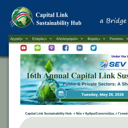
Αρχική»
Εταιρίες»
Απολογισμοί»
Φορείς»
Forums»
Νέα »
Newsletter
-->
Capital Link Sustainability Hub » Νέα » Άρθρα/Συνεντεύξεις » Γενικά