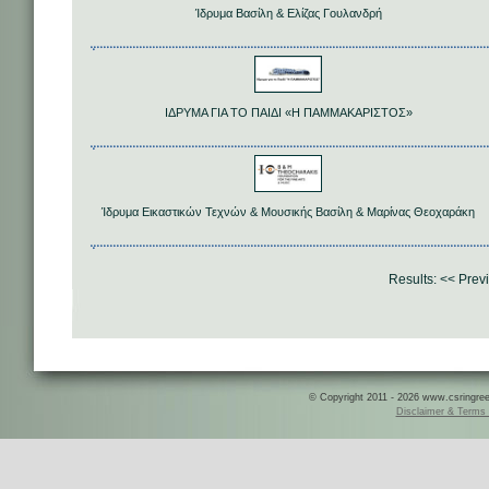
Ίδρυμα Βασίλη & Ελίζας Γουλανδρή
ΙΔΡΥΜΑ ΓΙΑ ΤΟ ΠΑΙΔΙ «Η ΠΑΜΜΑΚΑΡΙΣΤΟΣ»
Ίδρυμα Εικαστικών Τεχνών & Μουσικής Βασίλη & Μαρίνας Θεοχαράκη
Results:
<< Prev
© Copyright 2011 - 2026 www.csringreece
Disclaimer & Terms