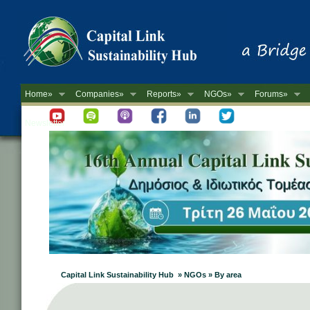
Home»
Companies»
Reports»
NGOs»
Forums»
Newsletter
Capital Link Sustainability Hub » NGOs » By area