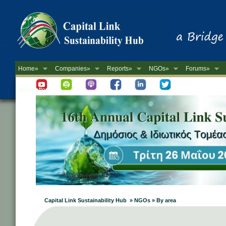
Home»
Companies»
Reports»
NGOs»
Forums»
Newsletter
Capital Link Sustainability Hub » NGOs » By area