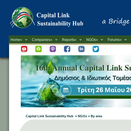
Home»
Companies»
Reports»
NGOs»
Forums»
Newsletter
Capital Link Sustainability Hub » NGOs » By area