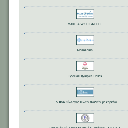
ΜΑΚΕ-Α-WISH GREECE
Moirazomai
Special Olympics Hellas
ΕΛΠΙΔΑ Σύλλογος Φίλων παιδιών με καρκίνο