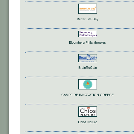
Better Life Day
Bloomberg Philanthropies
BrainReGain
CAMPFIRE INNOVATION GREECE
Chios Nature