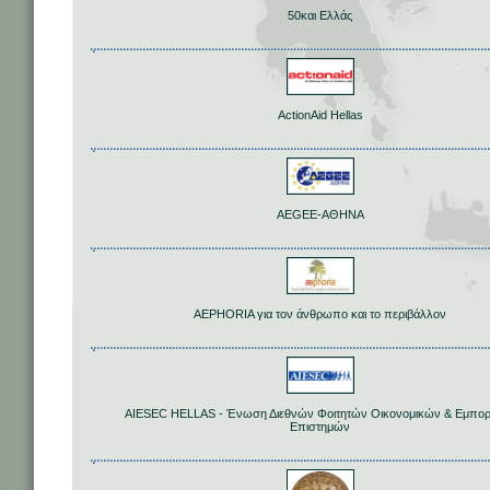
50και Ελλάς
ActionAid Hellas
AEGEE-ΑΘΗΝΑ
AEPHORIA για τον άνθρωπο και το περιβάλλον
AIESEC HELLAS - Ένωση Διεθνών Φοιτητών Οικονομικών & Εμπο
Επιστημών