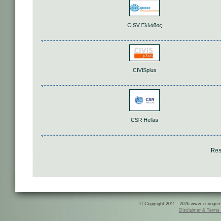
CISV Ελλάδος
CIVISplus
CSR Hellas
Res
© Copyright 2011 - 2026 www.csringreece
Disclaimer & Terms