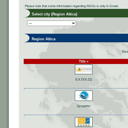
Please note that some information regarding NGOs is only in Greek.
Select city (Region Attica)
Region Attica
Res
Title »
Ε.Κ.ΠΟΙ.ΖΩ
Symplefsi