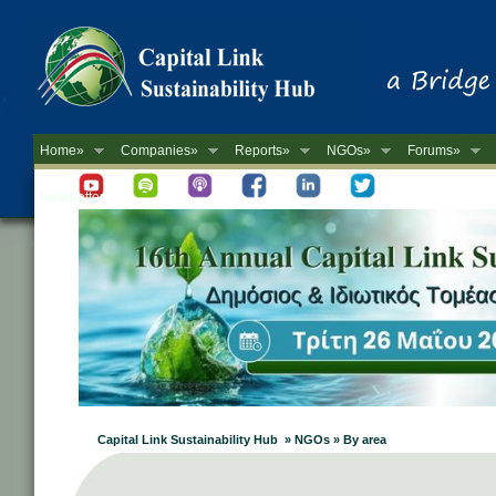
Home»
Companies»
Reports»
NGOs»
Forums»
Newsletter
Capital Link Sustainability Hub » NGOs » By area