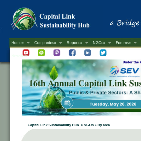
Home»
Companies»
Reports»
NGOs»
Forums»
Newsletter
Capital Link Sustainability Hub » NGOs » By area