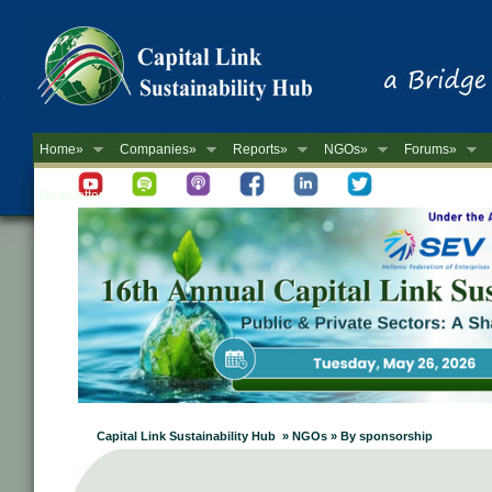
Home»
Companies»
Reports»
NGOs»
Forums»
Newsletter
Capital Link Sustainability Hub » NGOs » By sponsorship