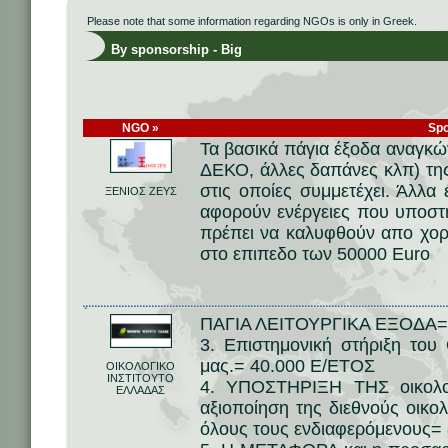
Please note that some information regarding NGOs is only in Greek.
By sponsorship - Big
NGO »
Spo
Τα βασικά πάγια έξοδα αναγκών 
ΔΕΚΟ, άλλες δαπάνες κλπ) της
στις οποίες συμμετέχει. Άλλα 
ΞΕΝΙΟΣ ΖΕΥΣ
αφορούν ενέργειες που υποστη
πρέπει να καλυφθούν απο χορη
στο επιπεδο των 50000 Euro
ΠΑΓΙΑ ΛΕΙΤΟΥΡΓΙΚΑ ΕΞΟΔΑ=
3. Επιστημονική στήριξη του
μας.= 40.000 Ε/ΕΤΟΣ
ΟΙΚΟΛΟΓΙΚΟ
ΙΝΣΤΙΤΟΥΤΟ
4. ΥΠΟΣΤΗΡΙΞΗ ΤΗΣ οικολογ
ΕΛΛΑΔΑΣ
αξιοποίηση της διεθνούς οικο
όλους τους ενδιαφερόμενους=