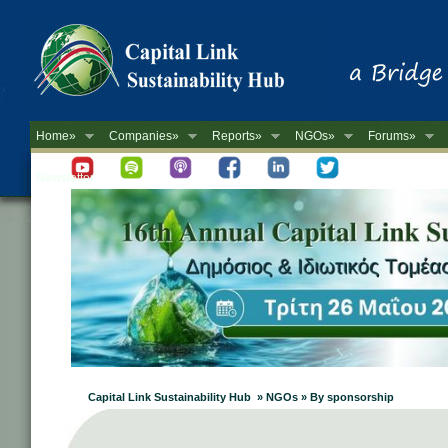
Home»
Companies»
Reports»
NGOs»
Forums»
Newsletter
Capital Link Sustainability Hub » NGOs » By sponsorship