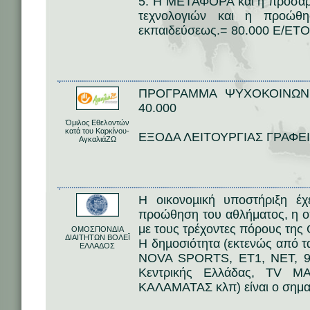
5. Η ΜΕΤΑΦΟΡΑ και η προσαρ
τεχνολογιών και η προώθησ
εκπαιδεύσεως.= 80.000 Ε/ΕΤ
ΠΡΟΓΡΑΜΜΑ ΨΥΧΟΚΟΙΝΩΝ
40.000
Όμιλος Εθελοντών
κατά του Καρκίνου-
ΕΞΟΔΑ ΛΕΙΤΟΥΡΓΙΑΣ ΓΡΑΦΕΙ
ΑγκαλιάΖΩ
Η οικονοµική υποστήριξη έχ
προώθηση του αθλήματος, η ο
με τους τρέχοντες πόρους της
ΟΜΟΣΠΟΝΔΙΑ
ΔΙΑΙΤΗΤΩΝ ΒΟΛΕΪ
Η δηµοσιότητα (εκτενώς από τ
ΕΛΛΑΔΟΣ
NOVA SPORTS, ΕΤ1, ΝΕΤ, 9
Κεντρικής Ελλάδας, TV MA
ΚΑΛΑΜΑΤΑΣ κλπ) είναι ο σημαντ