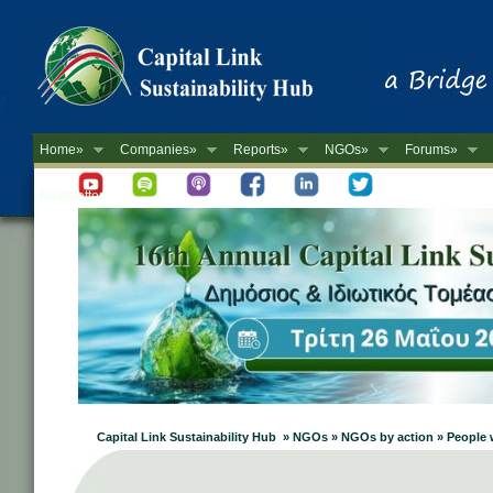
Home»
Companies»
Reports»
NGOs»
Forums»
Newsletter
Capital Link Sustainability Hub » NGOs » NGOs by action » People wi