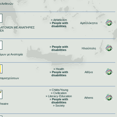
ία Ασθενών
» Athleticism
»
People with
Αμπελόκηποι
disabilities
 ΑΤΟΜΩΝ ΜΕ ΑΝΑΠΗΡΙΕΣ
ΜΕΑ
»
People with
Ηλιούπολη
disabilities
όμων με Αναπηρία
» Health
»
People with
Αθήνα
disabilities
εταμοσχεύσεων
» Childs/Young
» Civilization
» Literacy-Education
Athens
»
People with
disabilities
Theatre
» Society