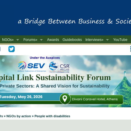
NGOs»
Forums»
Awards
Guidebooks
Interviews»
YouTube
-
s » NGOs by action » People with disabilities