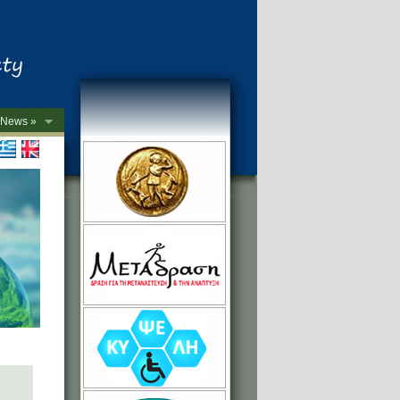
News »
->