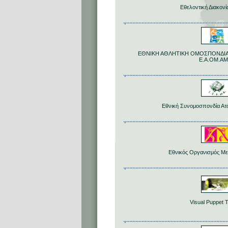
Εθελοντική Διακον
ΕΘΝΙΚΗ ΑΘΛΗΤΙΚΗ ΟΜΟΣΠΟΝΔΙΑ
Ε.Α.ΟΜ.Α
Εθνική Συνομοσπονδία Ατ
Εθνικός Οργανισμός Μ
Visual Puppet 