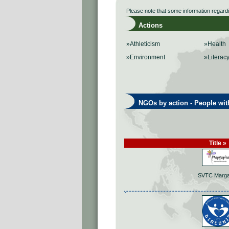
Please note that some information regard
Actions
»Athleticism
»Health
»Environment
»Literac
NGOs by action - People with 
Title »
SVTC Marga