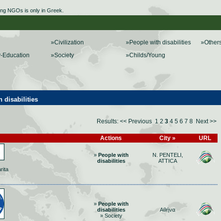
ing NGOs is only in Greek.
»Civilization
»People with disabilities
»Other
y-Education
»Society
»Childs/Young
disabilities
Results:
<< Previous
1
2
3
4
5
6
7
8
Next >>
Actions
City »
URL
»
People with
N. PENTELI,
disabilities
ATTICA
rita
»
People with
disabilities
Αθήνα
» Society