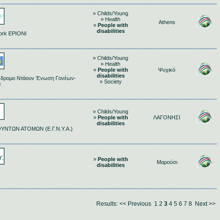
» Childs/Young
» Health
Athens
»
People with
disabilities
ork EPIONI
» Childs/Young
» Health
»
People with
Ψυχικό
disabilities
νδρομο Ντάουν Ένωση Γονέων-
» Society
α
» Childs/Young
»
People with
ΛΑΓΟΝΗΣΙ
disabilities
ΝΤΩΝ ΑΤΟΜΩΝ (Ε.Γ.Ν.Υ.Α.)
»
People with
Μαρούσι
disabilities
Results:
<< Previous
1
2
3
4
5
6
7
8
Next >>