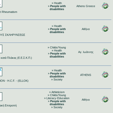
» Health
»
People with
Athens Greece
disabilities
st Rheumatism
» Health
»
People with
Αθήνα
disabilities
ΔΟΥΣ ΣΚΛΗΡΥΝΣΕΩΣ
» Childs/Young
» Health
Αγ. Ιωάννης
»
People with
disabilities
 κατά Πλάκας (Ε.Ε.Σ.Κ.Π.)
» Health
»
People with
ATHENS
disabilities
» Society
 - H.C.F. - (ELLOK)
» Athleticism
» Childs/Young
» Literacy-Education
Αθήνα
»
People with
disabilities
ακή Επιτροπή
» Society