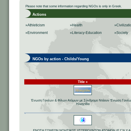
Please note that some information regarding NGOs is only in Greek.
Actions
»Athleticism
»Health
»Civilizati
»Environment
»Literacy-Education
»Society
NGOs by action - Childs/Young
Title »
Ένωση Γονέων & Φίλων Ατόμων με Σύνδρομο Ντάουν Ένωση Γονέω
Ηλιαχτίδα
ΕΝΩΣΗ ΓΟΝΕΩΝ ΝΟΗΤΙΚΩΣ ΥΣΤΕΡΟΥΝΤΩΝ ΑΤΟΜΩΝ (Ε.Γ.Ν.Υ.Α.