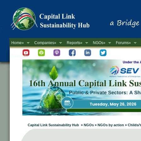
Home»
Companies»
Reports»
NGOs»
Forums»
Newsletter
Capital Link Sustainability Hub » NGOs » NGOs by action » Childs