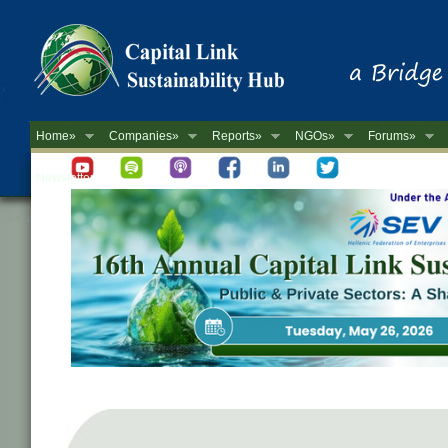
Home»
Companies»
Reports»
NGOs»
Forums»
Newsletter