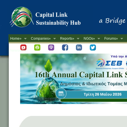
Home»
Companies»
Reports»
NGOs»
Forums»
Newsletter