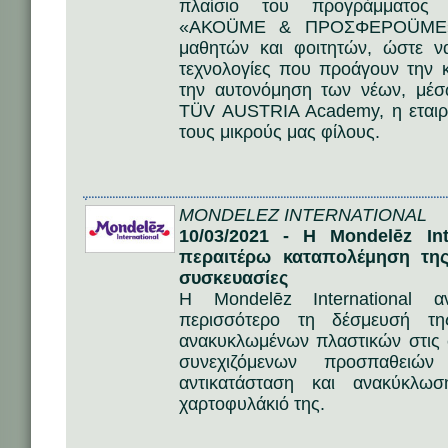
πλαίσιο του προγράμματος ε
«ΑΚΟÜΜΕ & ΠΡΟΣΦΕΡΟÜΜΕ» α
μαθητών και φοιτητών, ώστε να
τεχνολογίες που προάγουν την κ
την αυτονόμηση των νέων, μέσ
TÜV AUSTRIA Academy, η εταιρε
τους μικρούς μας φίλους.
MONDELEZ INTERNATIONAL
10/03/2021 - Η Mondelēz Int
περαιτέρω καταπολέμηση της
συσκευασίες
Η Mondelēz International α
περισσότερο τη δέσμευσή τ
ανακυκλωμένων πλαστικών στις 
συνεχιζόμενων προσπαθειών
αντικατάσταση και ανακύκλω
χαρτοφυλάκιό της.