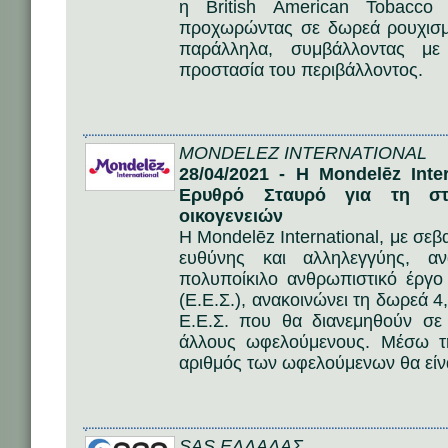
η British American Tobacco 
προχωρώντας σε δωρεά ρουχισμ
παράλληλα, συμβάλλοντας με
προστασία του περιβάλλοντος.
MONDELEZ INTERNATIONAL
28/04/2021 - Η Mondelēz Inte
Ερυθρό Σταυρό για τη στ
οικογενειών
Η Mondelēz International, με σε
ευθύνης και αλληλεγγύης, αν
πολυποίκιλο ανθρωπιστικό έργ
(Ε.Ε.Σ.), ανακοινώνει τη δωρεά 
Ε.Ε.Σ. που θα διανεμηθούν σε 
άλλους ωφελούμενους. Μέσω τη
αριθμός των ωφελούμενων θα είνα
SAS ΕΛΛΑΔΑΣ