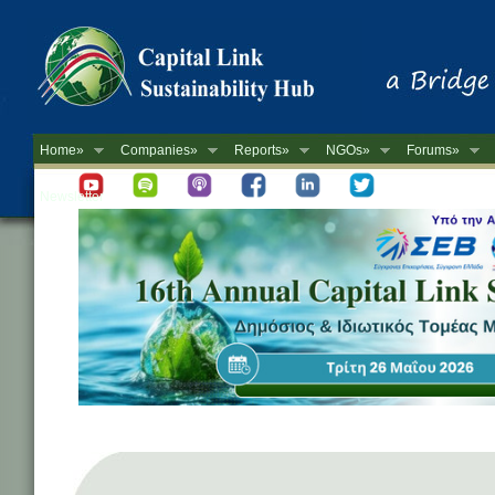
Home»
Companies»
Reports»
NGOs»
Forums»
Newsletter