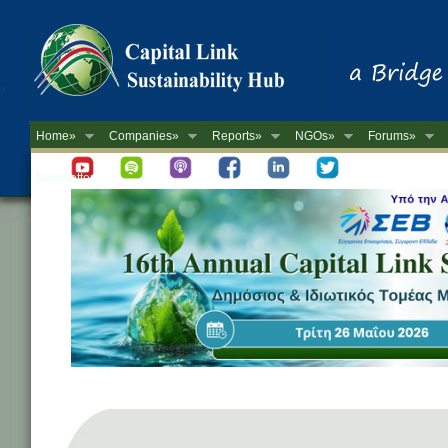
Home»
Companies»
Reports»
NGOs»
Forums»
Newsletter