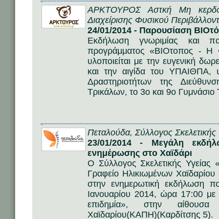
ΑΡΚΤΟΥΡΟΣ Αστκή Μη κερδοσ
Διαχείρισης Φυσικού Περιβάλλοντ
24/01/2014 - Παρουσίαση ΒΙΟτ
Εκδήλωση γνωριμίας και π
προγράμματος «ΒΙΟτοπος - Η 
υλοποιείται με την ευγενική δω
και την αιγίδα του ΥΠΑΙΘΠΑ, 
Δραστηριοτήτων της Διεύθυνσ
Τρικάλων, το 3ο και 9ο Γυμνάσι
Πεταλούδα, Σύλλογος Σκελετικής 
23/01/2014 - Μεγάλη εκδή
ενημέρωσης στο Χαϊδάρι
Ο Σύλλογος Σκελετικής Υγείας 
Γραφείο Ηλικιωμένων Χαϊδαρίου
στην ενημερωτική εκδήλωση π
Ιανουαρίου 2014, ώρα 17:00 μ
επιδημία», στην αίθουσα
Χαϊδαρίου(ΚΑΠΗ)(Καρδίτσης 5).