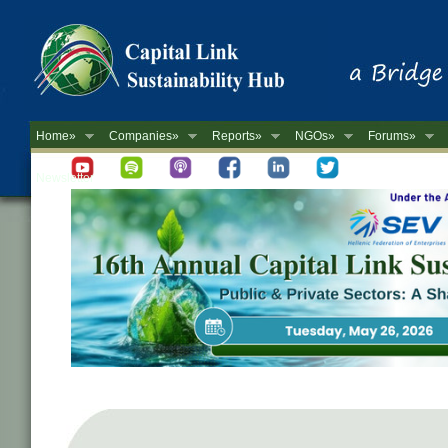
Home»
Companies»
Reports»
NGOs»
Forums»
Newsletter