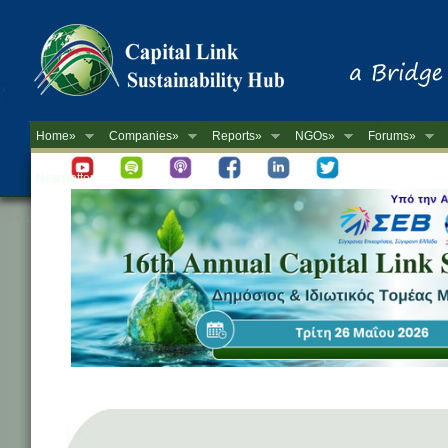
Home»
Companies»
Reports»
NGOs»
Forums»
Newsletter