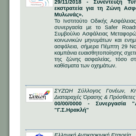
29/11/2018 - Συνέντευξη Τ
εκστρατεία για τη Ζώνη Ασφ
Μυλωνάς».
Το Ινστιτούτο Οδικής Ασφάλεια
συνεργασία με το Safer Road
Συμβούλιο Ασφάλειας Μεταφορώ
κοινωνικών μηνυμάτων και ενημ
ασφάλεια, σήμερα Πέμπτη 29 Νο
καμπάνια ευαισθητοποίησης σχετι
της ζώνης ασφαλείας, τόσο σ
καθίσματα των οχημάτων.
ΣΥΖΩΗ Σύλλογος Γονέων, Κ
Διαταραχές Όρασης & Πρόσθετες
00/00/0000 - Συνεργασία 
"Γ.Σ.Ηρακλή"
Ελληνική Αντικαρκινική Εταιρεία