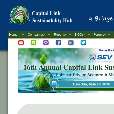
Home»
Companies»
Reports»
NGOs»
Forums»
Newsletter