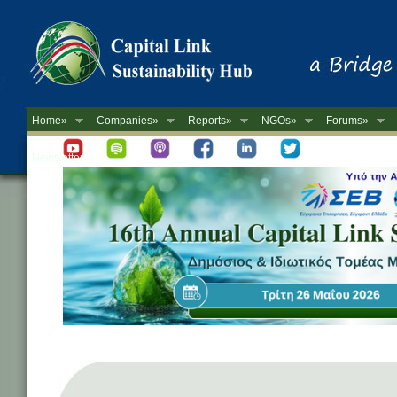
Home»
Companies»
Reports»
NGOs»
Forums»
Newsletter