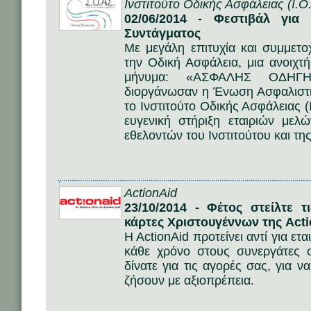
Ινστιτούτο Οδικής Ασφάλειας (Ι.Ο
02/06/2014 - Φεστιβάλ για
Συντάγματος
Με μεγάλη επιτυχία και συμμετ
την Οδική Ασφάλεια, μια ανοιχτ
μήνυμα: «ΑΣΦΑΛΗΣ ΟΔΗΓ
διοργάνωσαν η Ένωση Ασφαλιστι
το Ινστιτούτο Οδικής Ασφάλειας 
ευγενική στήριξη εταιριών με
εθελοντών του Ινστιτούτου και τη
ActionAid
23/10/2014 - Φέτος στείλτε τ
κάρτες Χριστουγέννων της Acti
H ActionAid προτείνει αντί για ετ
κάθε χρόνο στους συνεργάτες
δίνατε για τις αγορές σας, για ν
ζήσουν με αξιοπρέπεια.