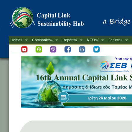
Home»
Companies»
Reports»
NGOs»
Forums»
Newsletter