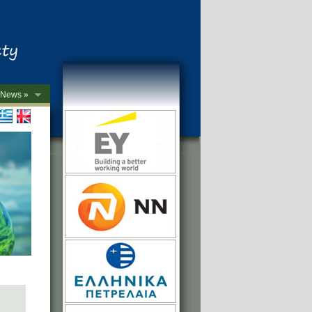
News »
->