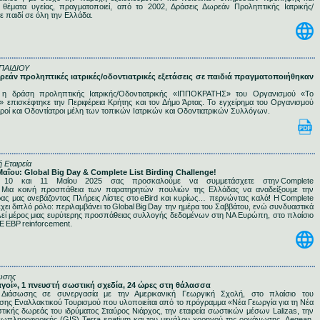
 θέματα υγείας, πραγματοποιεί, από το 2002, Δράσεις Δωρεάν Προληπτικής Ιατρικής/
θε παιδί σε όλη την Ελλάδα.
ΠΑΙΔΙΟΥ
δωρεάν προληπτικές ιατρικές/οδοντιατρικές εξετάσεις σε παιδιά πραγματοποιήθηκαν
η δράση προληπτικής Ιατρικής/Οδοντιατρικής «ΙΠΠΟΚΡΑΤΗΣ» του Οργανισμού «Το
» επισκέφτηκε την Περιφέρεια Κρήτης και τον Δήμο Άρτας. Το εγχείρημα του Οργανισμού
τροί και Οδοντίατροι μέλη των τοπικών Ιατρικών και Οδοντιατρικών Συλλόγων.
 Εταιρεία
 Μαΐου: Global Big Day & Complete List Birding Challenge!
ο 10 και 11 Μαΐου 2025 σας προσκαλούμε να συμμετάσχετε στην Complete
nge! Mια κοινή προσπάθεια των παρατηρητών πουλιών της Ελλάδας να αναδείξουμε την
ας μας ανεβάζοντας Πλήρεις Λίστες στο eBird και κυρίως… περνώντας καλά! Η Complete
e έχει διπλό ρόλο: περιλαμβάνει το Global Big Day την ημέρα του Σαββάτου, ενώ συνδυαστικά
λεί μέρος μιας ευρύτερης προσπάθειας συλλογής δεδομένων στη ΝΑ Ευρώπη, στο πλαίσιο
E EBP reinforcement.
ωσης
υαγοί», 1 πνευστή σωστική σχεδία, 24 ώρες στη θάλασσα
Διάσωσης σε συνεργασία με την Αμερικανική Γεωργική Σχολή, στο πλαίσιο τoυ
σης Εναλλακτικού Τουρισμού που υλοποιείται από το πρόγραμμα «Νέα Γεωργία για τη Νέα
τικής δωρεάς του ιδρύματος Σταύρος Νιάρχος, την εταιρεία σωστικών μέσων Lalizas, την
εωπληροφορικής (GIS) Terra spatium και του μεγάλου χορηγού της οργάνωσης, Aegean,