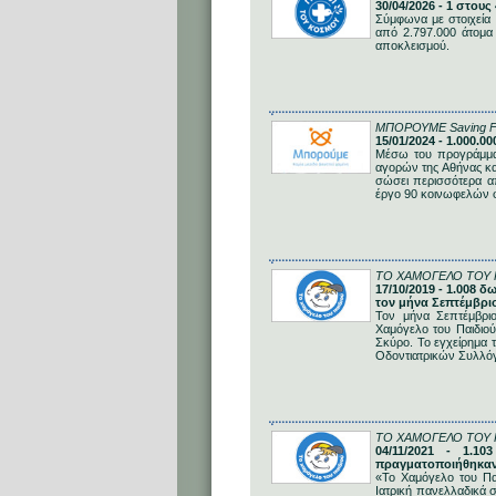
30/04/2026 - 1 στου
Σύμφωνα με στοιχεία
από 2.797.000 άτομα
αποκλεισμού.
ΜΠΟΡΟΥΜΕ Saving Foo
15/01/2024 - 1.000.
Μέσω του προγράμμα
αγορών της Αθήνας κα
σώσει περισσότερα απ
έργο 90 κοινωφελών 
ΤΟ ΧΑΜΟΓΕΛΟ ΤΟΥ 
17/10/2019 - 1.008 
τον μήνα Σεπτέμβρι
Τον μήνα Σεπτέμβρι
Χαμόγελο του Παιδιού
Σκύρο. Το εγχείρημα τ
Οδοντιατρικών Συλλό
ΤΟ ΧΑΜΟΓΕΛΟ ΤΟΥ 
04/11/2021 - 1.10
πραγματοποιήθηκαν
«Το Χαμόγελο του Πα
Ιατρική πανελλαδικά 