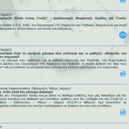
ΠΑΙΔΙΟΥ
Χαμόγελο δίπλα στους Γονείς" : Διαδικτυακές Βιωματικές Ομάδες για Γονείς/
α Παιδιά S.O.S. 1056, του Οργανισμού «Το Χαμόγελο του Παιδιού», διοργανώνει μια σειρά
βιωματικών συναντήσεων για γονείς και κηδεμόνες.
ΠΑΙΔΙΟΥ
umeSpiti είναι το κεντρικό μήνυμα που στέλνουν και οι μαθητές- εθελοντές του
τον κορωνοϊό
αι το μήνυμα που υιοθετούν και οι μαθητές-εθελοντές του YouSmile, του Ευρωπαϊκού
ύ Δικτύου του Οργανισμού «Το Χαμόγελο του Παιδιού», οι οποίοι βρήκαν τον δικό τους
ν" και να στείλουν τα μηνύματά τους ενάντια στο κίνδυνο εξάπλωσης του κορωνοϊού.
λλογος Καρκινοπαθών, Εθελοντών, Φίλων, Ιατρών)
με_σπίτι αλλά δεν μένουμε άπραγοι!
ες του Υπουργείου Υγείας και με βάση το αίσθημα ευθύνης που μας διακατέχει για την
ικού συνόλου και ιδιαίτερα των ευπαθών ομάδων από την επιδημία του ιού Covid-19, ο
αθών – Εθελοντών – Φίλων – Ιατρών «Κ.Ε.Φ.Ι.» Αθηνών έχει αναστείλει τις
όσιες εκδηλώσεις του και έχει προσαρμόσει τις δράσεις του στις νέες συνθήκες.
Υ