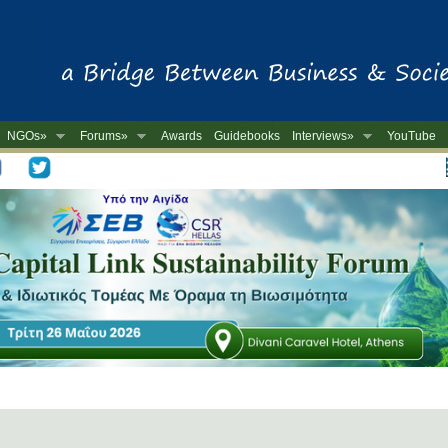
NGOs»
Forums»
Awards
Guidebooks
Interviews»
YouTube
-