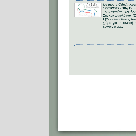
Ινστιτούτο Οδικής Ασφ
17/03/2017 - 10η Π
Το Ινστιτούτο Οδικής
Συγκοινωνιολόγων (Σ.
Εβδομάδα Οδικής Ασφά
χώρα για τη σωστή 
κοινωνία μας.