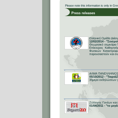
Please note this information is only in Gre
Press releases
Ελληνική Ομάδα Διάσω
12/02/2014 - "Σεισμ
Θεωρητικό σεμινάριο 
Επίκουρος Καθηγητή
Φυσικών Καταστροφώ
παρουσιαστούν και σ
ΑΛΜΑ ΠΑΝΕΛΛΗΝΙΟ
05/10/2012 - "Ταιριά
3ήμερο εκδηλώσεων γι
Σύλλογος Γονέων και 
01/04/2011 - "το με