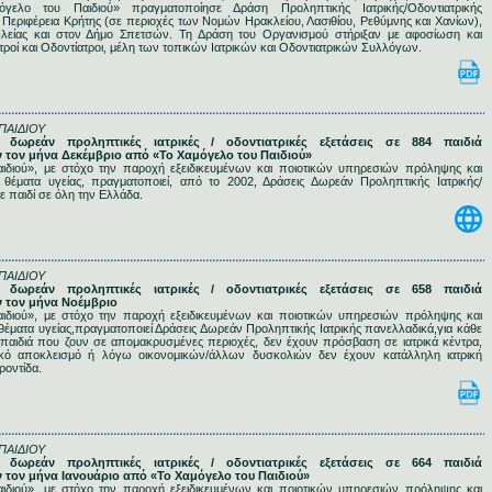
γελο του Παιδιού» πραγματοποίησε Δράση Προληπτικής Ιατρικής/Οδοντιατρικής
ριφέρεια Κρήτης (σε περιοχές των Νομών Ηρακλείου, Λασιθίου, Ρεθύμνης και Χανίων),
λείας και στον Δήμο Σπετσών. Τη Δράση του Οργανισμού στήριξαν με αφοσίωση και
τροί και Οδοντίατροι, μέλη των τοπικών Ιατρικών και Οδοντιατρικών Συλλόγων.
ΠΑΙΔΙΟΥ
4 δωρεάν προληπτικές ιατρικές / οδοντιατρικές εξετάσεις σε 884 παιδιά
τον μήνα Δεκέμβριο από «Το Χαμόγελο του Παιδιού»
ιδιού», με στόχο την παροχή εξειδικευμένων και ποιοτικών υπηρεσιών πρόληψης και
 θέματα υγείας, πραγματοποιεί, από το 2002, Δράσεις Δωρεάν Προληπτικής Ιατρικής/
θε παιδί σε όλη την Ελλάδα.
ΠΑΙΔΙΟΥ
7 δωρεάν προληπτικές ιατρικές / οδοντιατρικές εξετάσεις σε 658 παιδιά
 τον μήνα Νοέμβριο
ιδιού», με στόχο την παροχή εξειδικευμένων και ποιοτικών υπηρεσιών πρόληψης και
θέματα υγείας,πραγματοποιεί Δράσεις Δωρεάν Προληπτικής Ιατρικής πανελλαδικά,για κάθε
 παιδιά που ζουν σε απομακρυσμένες περιοχές, δεν έχουν πρόσβαση σε ιατρικά κέντρα,
ικό αποκλεισμό ή λόγω οικονομικών/άλλων δυσκολιών δεν έχουν κατάλληλη ιατρική
οντίδα.
ΠΑΙΔΙΟΥ
0 δωρεάν προληπτικές ιατρικές / οδοντιατρικές εξετάσεις σε 664 παιδιά
τον μήνα Ιανουάριο από «Το Χαμόγελο του Παιδιού»
ιδιού», με στόχο την παροχή εξειδικευμένων και ποιοτικών υπηρεσιών πρόληψης και