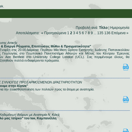
ek.
Προβολή ανά:
Τίτλο
|
Ημερομηνία
Αποτελέσματα: «
Προηγούμενα
1
2
3
4
5
6
7
8
9
...
135
136
Επόμενα
»
σης Αττικής
οί & Ενεργά Ρήγματα, Επιπτώσεις Μύθοι & Πραγματικότητα"
Έναρξη στις 20.00 Διάρκεια: Περίπου Μία Μιση Ωρίτσα Εισηγητής: Ιωάννης Παπανικολάου
ς Γεωλογίας στο Γεωπονικό Πανεπιστήμιο Αθηνών και Μέλος του Κέντρου Έρευνας
ν Aon Benfield στο University College London (UCL). Σας περιμένουμε όλους, θα
υζητηθούν πολλά ενδιαφέροντα πράγματα.
Σ ΣΥΛΛΟΓΟΣ ΠΡΟΣΑΡΜΟΣΜΕΝΩΝ ΔΡΑΣΤΗΡΙΟΤΗΤΩΝ
Ζουμε στην Αίγινα"
α την ευαισθητοποίηση των πολιτών προς τα άτομα με αναπηρία.
Κηδεμόνων Ατόμων με Αναπηρία Ν. Κιλκίς
γάλο μας τσίρκο" του Ιακ. Καμπανέλλη