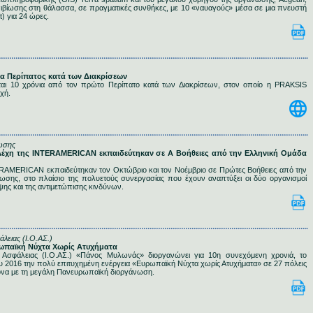
βίωσης στη θάλασσα, σε πραγματικές συνθήκες, με 10 «ναυαγούς» μέσα σε μια πνευστή
t) για 24 ώρες.
νια Περίπατος κατά των Διακρίσεων
αι 10 χρόνια από τον πρώτο Περίπατο κατά των Διακρίσεων, στον οποίο η PRAKSIS
χή.
ωσης
τελέχη της INTERAMERICAN εκπαιδεύτηκαν σε Α Βοήθειες από την Ελληνική Ομάδα
ERAMERICAN εκπαιδεύτηκαν τον Οκτώβριο και τον Νοέμβριο σε Πρώτες Βοήθειες από την
ωσης, στο πλαίσιο της πολυετούς συνεργασίας που έχουν αναπτύξει οι δύο οργανισμοί
ψης και της αντιμετώπισης κινδύνων.
άλειας (Ι.Ο.ΑΣ.)
υρωπαϊκή Νύχτα Χωρίς Ατυχήματα
ς Ασφάλειας (Ι.Ο.ΑΣ.) «Πάνος Μυλωνάς» διοργανώνει για 10η συνεχόμενη χρονιά, το
 2016 την πολύ επιτυχημένη ενέργεια «Ευρωπαϊκή Νύχτα χωρίς Ατυχήματα» σε 27 πόλεις
ονα με τη μεγάλη Πανευρωπαϊκή διοργάνωση.