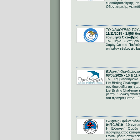
ευαισθητοποίησης σε
Οδοντιατρικής, για κά
ΤΟ ΧΑΜΟΓΕΛΟ ΤΟΥ 
11/11/2019 - 1.958 
τον μήνα Οκτώβριο
Τον μήνα Οκτώβριο 
Χαμόγελο του Παιδιού
στήριξαν εθελοντές Ια
Ελληνική Ορνιθολογική
08/05/2025 - 10 & 11
Το Σαββατοκύριακ
List Birding Challe
ορνιθοπανίδα της χώρ
List Birding Challeng
με την Κυριακή αποτε
του προγράμματος LIF
Ελληνική Ομάδα Διάσ
04/10/2019 - 10 «να
Η Ελληνική Ομάδα 
προγράμματος κατάρτι
Γενιά» μέσω αποκλεισ
εταιρεία υπηρεσιών γ