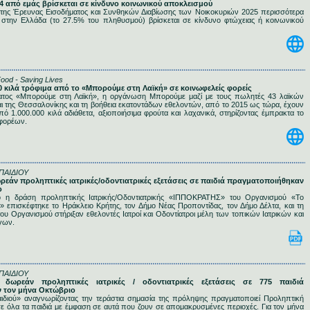
ς 4 από εμάς βρίσκεται σε κίνδυνο κοινωνικού αποκλεισμού
 της Έρευνας Εισοδήματος και Συνθηκών Διαβίωσης των Νοικοκυριών 2025 περισσότερα
 στην Ελλάδα (το 27.5% του πληθυσμού) βρίσκεται σε κίνδυνο φτώχειας ή κοινωνικού
d - Saving Lives
000 κιλά τρόφιμα από το «Μπορούμε στη Λαϊκή» σε κοινωφελείς φορείς
τος «Μπορούμε στη Λαϊκή», η οργάνωση Μπορούμε μαζί με τους πωλητές 43 λαϊκών
ι της Θεσσαλονίκης και τη βοήθεια εκατοντάδων εθελοντών, από το 2015 ως τώρα, έχουν
ό 1.000.000 κιλά αδιάθετα, αξιοποιήσιμα φρούτα και λαχανικά, στηρίζοντας έμπρακτα το
φορέων.
ΠΑΙΔΙΟΥ
δωρεάν προληπτικές ιατρικές/οδοντιατρικές εξετάσεις σε παιδιά πραγματοποιήθηκαν
ο
ο η δράση προληπτικής Ιατρικής/Οδοντιατρικής «ΙΠΠΟΚΡΑΤΗΣ» του Οργανισμού «Το
» επισκέφτηκε το Ηράκλειο Κρήτης, τον Δήμο Νέας Προποντίδας, τον Δήμο Δέλτα, και τη
ου Οργανισμού στήριξαν εθελοντές Ιατροί και Οδοντίατροι μέλη των τοπικών Ιατρικών και
γων.
ΠΑΙΔΙΟΥ
3 δωρεάν προληπτικές ιατρικές / οδοντιατρικές εξετάσεις σε 775 παιδιά
 τον μήνα Οκτώβριο
ιδιού» αναγνωρίζοντας την τεράστια σημασία της πρόληψης πραγματοποιεί Προληπτική
σε όλα τα παιδιά με έμφαση σε αυτά που ζουν σε απομακρυσμένες περιοχές. Για τον μήνα