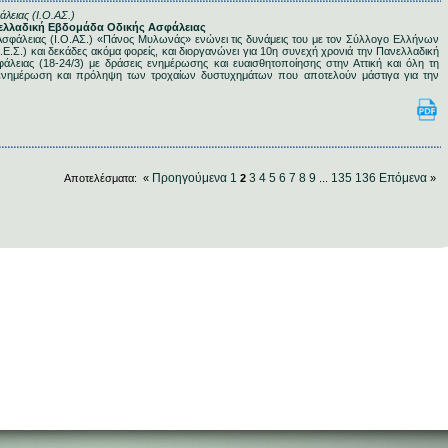
άλειας (Ι.Ο.ΑΣ.)
ανελλαδική Εβδομάδα Οδικής Ασφάλειας
 Ασφάλειας (Ι.Ο.ΑΣ.) «Πάνος Μυλωνάς» ενώνει τις δυνάμεις του με τον Σύλλογο Ελλήνων
Ε.Σ.) και δεκάδες ακόμα φορείς, και διοργανώνει για 10η συνεχή χρονιά την Πανελλαδική
λειας (18-24/3) με δράσεις ενημέρωσης και ευαισθητοποίησης στην Αττική και όλη τη
ενημέρωση και πρόληψη των τροχαίων δυστυχημάτων που αποτελούν μάστιγα για την
Προηγούμενα
1
3
4
5
6
7
8
9
135
136
Επόμενα
Αποτελέσματα: «
2
...
»