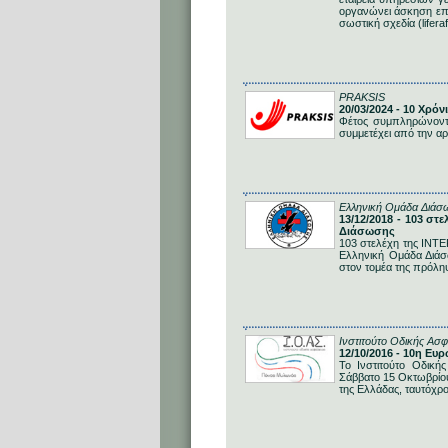
οργανώνει άσκηση επι
σωστική σχεδία (liferaf
PRAKSIS
20/03/2024 - 10 Χρό
Φέτος συμπληρώνοντ
συμμετέχει από την αρ
Ελληνική Ομάδα Διάσ
13/12/2018 - 103 σ
Διάσωσης
103 στελέχη της INT
Ελληνική Ομάδα Διάσ
στον τομέα της πρόλη
Ινστιτούτο Οδικής Ασφ
12/10/2016 - 10η Ε
Το Ινστιτούτο Οδική
Σάββατο 15 Οκτωβρίου
της Ελλάδας, ταυτόχρ