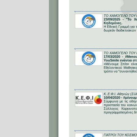
ΤΟ ΧΑΜΟΓΕΛΟ ΤΟΥ 
23/09/2025 - "Το 
Κηδεμόνες.
Η Εθνική Γραμμή για τ
δωρεάν διαδικτυακών 
ΤΟ ΧΑΜΟΓΕΛΟ ΤΟΥ 
17/03/2020 - #Meno
ΥouSmile ενάντια σ
«Μένουμε Σπίτι» είν
Εθελοντικού Μαθητικο
τρόπο να "συναντηθού
Κ..Ε.Φ.Ι. Αθηνών (Σύ
10/04/2020 - #μένου
Σύμφωνα με τις οδηγί
προστασία του κοινων
Σύλλογος Καρκινοπ
προγραμματισμένες δημ
ΓΙΑΤΡΟΙ ΤΟΥ ΚΟΣΜΟ