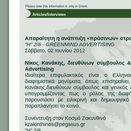
Please note this information is only in Greek.
Articles/Interviews
Απαραίτητη η ανάπτυξη «πράσινων» στρατ
"Η" 2/6 - GREENMIND ADVERTISING
Σάββατο, 02 Ιουνίου 2012
Νίκος Κανάκης, διευθύνων σύμβουλος &
Advertising
Ιδιαίτερα επιφυλακτικός είναι ο Eλλη
διαφημιστικά μηνύματα, όπως επισημαίνει
Κανάκης,διευθύνων σύμβουλος και γενικός δ
υπογραμμίζοντας πως ο ρόλος της διαφήμ
παρουσιάσει με ειλικρινή και δημιουργι
παραπλανήσει το κοινό.
Συνέντευξη στον Κοσμά Ζακυνθινό
kzakinthinos@pegasus.gr
"Η" 2/6