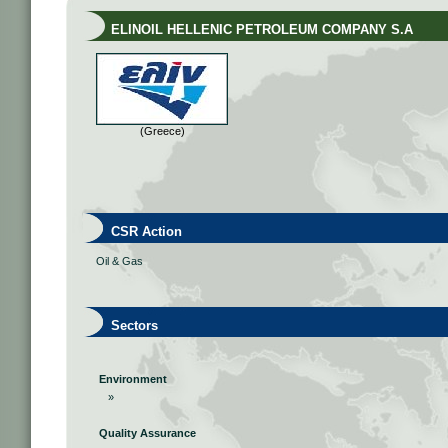
ELINOIL HELLENIC PETROLEUM COMPANY S.A
(Greece)
CSR Action
Oil & Gas
Sectors
Environment
»
Quality Assurance