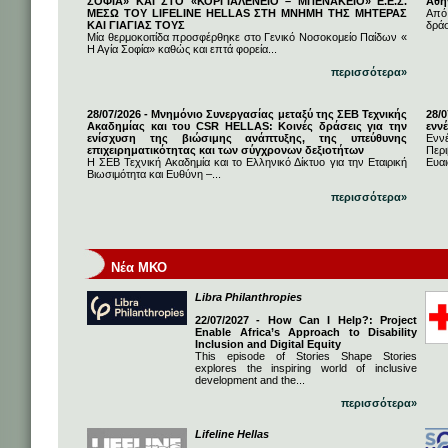
ΣΟΦΙΑ» ΚΑΙ ΣΤΟ «ΚΟΡΓΙΑΛΕΝΕΙΟ – ΜΠΕΝΑΚΕΙΟ» Ε.Ε.Σ.
Αθή
ΜΕΣΩ ΤΟΥ LIFELINE HELLAS ΣΤΗ ΜΝΗΜΗ ΤΗΣ ΜΗΤΕΡΑΣ
Από
ΚΑΙ ΓΙΑΓΙΑΣ ΤΟΥΣ
δρά
Μία θερμοκοιτίδα προσφέρθηκε στο Γενικό Νοσοκομείο Παίδων «
Η Αγία Σοφία» καθώς και επτά φορεία...
περισσότερα»
28/07/2026 - Μνημόνιο Συνεργασίας μεταξύ της ΣΕΒ Τεχνικής
28/
Ακαδημίας και του CSR HELLAS: Κοινές δράσεις για την
εννέ
ενίσχυση της βιώσιμης ανάπτυξης, της υπεύθυνης
Ενν
επιχειρηματικότητας και των σύγχρονων δεξιοτήτων
Πε
Η ΣΕΒ Τεχνική Ακαδημία και το Ελληνικό Δίκτυο για την Εταιρική
Ευαι
Βιωσιμότητα και Ευθύνη –...
περισσότερα»
Νέα ΜΚΟ
Libra Philanthropies
22/07/2027 - How Can I Help?: Project
Enable Africa’s Approach to Disability
Inclusion and Digital Equity
This episode of Stories Shape Stories
explores the inspiring world of inclusive
development and the...
περισσότερα»
Lifeline Hellas