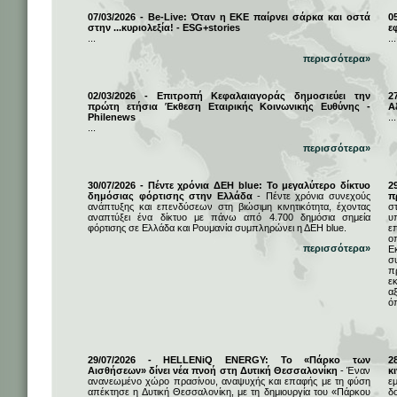
07/03/2026 - Be-Live: Όταν η ΕΚΕ παίρνει σάρκα και οστά
0
στην ...κυριολεξία! - ESG+stories
ε
...
...
περισσότερα»
02/03/2026 - Επιτροπή Κεφαλαιαγοράς δημοσιεύει την
2
πρώτη ετήσια Έκθεση Εταιρικής Κοινωνικής Ευθύνης -
Α
Philenews
...
...
περισσότερα»
30/07/2026 - Πέντε χρόνια ΔΕΗ blue: Το μεγαλύτερο δίκτυο
2
δημόσιας φόρτισης στην Ελλάδα
- Πέντε χρόνια συνεχούς
π
ανάπτυξης και επενδύσεων στη βιώσιμη κινητικότητα, έχοντας
σ
αναπτύξει ένα δίκτυο με πάνω από 4.700 δημόσια σημεία
υ
φόρτισης σε Ελλάδα και Ρουμανία συμπληρώνει η ΔΕΗ blue.
ε
ο
περισσότερα»
Ε
σ
π
ε
α
ό
29/07/2026 - HELLENiQ ENERGY: Το «Πάρκο των
2
Αισθήσεων» δίνει νέα πνοή στη Δυτική Θεσσαλονίκη
- Έναν
κ
ανανεωμένο χώρο πρασίνου, αναψυχής και επαφής με τη φύση
ε
απέκτησε η Δυτική Θεσσαλονίκη, με τη δημιουργία του «Πάρκου
δ