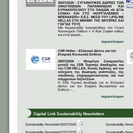
30/07/2026 - ΣΥΓΚΙΝΗΤΙΚΕΣ ΔΩΡΕΕΣ ΤΩΝ
ΟΙΚΟΓΕΝΕΙΩΝ ΠΑΠΑΜΑΝΩΛΗ ΚΑΙ
ΚΥΡΙΑΚΟΠΟΥΛΟΥ ΣΤΟ ΠΑΙΔΩΝ «Η ΑΓΙΑ
ΣΟΦΙΑ» ΚΑΙ ΣΤΟ «ΚΟΡΓΙΑΛΕΝΕΙΟ –
ΜΠΕΝΑΚΕΙΟ» Ε.Ε.Σ. ΜΕΣΩ ΤΟΥ LIFELINE
HELLAS ΣΤΗ ΜΝΗΜΗ ΤΗΣ ΜΗΤΕΡΑΣ ΚΑΙ
ΓΙΑΓΙΑΣ ΤΟΥΣ
Μία θερμοκοιτίδα προσφέρθηκε στο Γενικό
Νοσοκομείο Παίδων « Η Αγία Σοφία» καθώς
και επτά φορεία...
περισσότερα»
CSR Hellas – Ελληνικό Δίκτυο για την
Εταιρική Κοινωνική Ευθύνη
28/07/2026 - Μνημόνιο Συνεργασίας
μεταξύ της ΣΕΒ Τεχνικής Ακαδημίας και
του CSR HELLAS: Κοινές δράσεις για την
ενίσχυση της βιώσιμης ανάπτυξης, της
υπεύθυνης επιχειρηματικότητας και των
σύγχρονων δεξιοτήτων
Η ΣΕΒ Τεχνική Ακαδημία και το Ελληνικό
Δίκτυο για την Εταιρική Βιωσιμότητα και
Ευθύνη –...
περισσότερα»
Capital Link Sustainability Newsletters
Sustainability Newsletter30/07/2026
Sustainability New
Sustainability Newsletter02/07/2026
Sustainability New