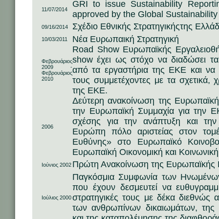
GRI to issue Sustainability Repor
11/07/2014
approved by the Global Sustainabili
Σχέδιο Εθνικής Στρατηγικήςτης Ελλάδ
09/16/2014
Νέα Ευρωπαική Στρατηγική
10/03/2011
Road Show Ευρωπαϊκής Εργαλειοθήκ
show έχει ως στόχο να διαδώσει τ
Φεβρουάριος
2009 -
από τα εργαστήρια της ΕΚΕ και να εξ
Φεβρουάριος
τους συμμετέχοντες με τα σχετικά, χ
2010
της ΕΚΕ.
Δεύτερη ανακοίνωση της Ευρωπαϊκή
την Ευρωπαϊκή Συμμαχία για την Ε
σχέσης για την ανάπτυξη και την
2006
Ευρώπη πόλο αριστείας στον τομέ
Ευθύνης» στο Ευρωπαϊκό Κοινοβού
Ευρωπαϊκή Οικονομική και Κοινωνική
Πρώτη Ανακοίνωση της Ευρωπαϊκής Ε
Ιούνιος 2002
Παγκόσμια Συμφωνία των Ηνωμένων 
που έχουν δεσμευτεί να ευθυγραμμί
στρατηγικές τους με δέκα διεθνώς 
Ιούλιος 2000
των ανθρωπίνων δικαιωμάτων, της 
και της καταπολέμησης της διαφθορά