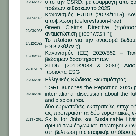
υπό την CSRD, με εφαρμογή από χρ
09/06/2023
πρώτων εκθέσεων το 2025
Κανονισμός ΕUDR (2023/1115) Καν
31/05/2023
αποψίλωση (deforestation-free)
Green Claims Directive (πρότα
22/03/2023
αντιμετώπιση greenwashing
Το πλαίσιο για την αναφορά δεδομέ
14/12/2022
ESG εκθέσεις)
Κανονισμός (ΕΕ) 2020/852 – Tax
18/06/2020
βιώσιμων δραστηριοτήτων
SFDR (2019/2088 & 2089) Διαφάν
27/11/2019
προϊόντα ESG
Ελληνικός Κώδικας Βιωσιμότητας
23/05/2016
: GRI launches the Reporting 2025 p
international discussion about the fut
01/09/2015
and disclosures.
δύο ευρωπαϊκές εκστρατείες επιχει
ως προτεραιότητα δύο ευρωπαϊκές εκ
Skills for Jobs και Sustainable Liv
2013 - 2015
αριθμό των έργων και πρωτοβουλιώ
στη βελτίωση της εταιρικής απόδοσης 