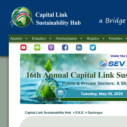
Αρχική»
Εταιρίες»
Απολογισμοί»
Φορείς»
Forums»
Νέα »
Newsletter
-->
Capital Link Sustainability Hub » Ε.Κ.Ε. » Ορόσημα