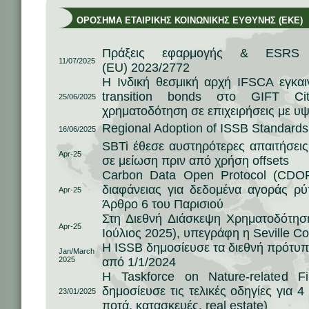
ΟΡΟΣΗΜΑ ΕΤΑΙΡΙΚΗΣ ΚΟΙΝΩΝΙΚΗΣ ΕΥΘΥΝΗΣ (ΕΚΕ)
Πράξεις εφαρμογής & ESRS –
11/07/2025
(EU) 2023/2772
Η Ινδική θεσμική αρχή IFSCA εγκαι
transition bonds στο GIFT Ci
25/06/2025
χρηματοδότηση σε επιχειρήσεις με 
Regional Adoption of ISSB Standards
16/06/2025
SBTi έθεσε αυστηρότερες απαιτήσει
Apr-25
σε μείωση πριν από χρήση offsets
Carbon Data Open Protocol (CDOP
διαφάνειας για δεδομένα αγοράς ρ
Apr-25
Άρθρο 6 του Παρισιού
Στη Διεθνή Διάσκεψη Χρηματοδότηση
Apr-25
Ιούλιος 2025), υπεγράφη η Seville 
Η ISSB δημοσίευσε τα διεθνή πρότυ
Jan/March
2025
από 1/1/2024
Η Taskforce on Nature‑related Fi
δημοσίευσε τις τελικές οδηγίες για 4
23/01/2025
ποτά, κατασκευές, real estate)