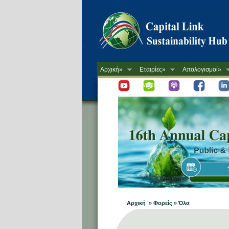
Αρχική»
Εταιρίες»
Απολογισμοί»
Νέα »
Newsletter
-->
Αρχική » Φορείς » Όλα