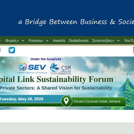
Φορείς»
Forums»
Awards
Guidebooks
Συνεντεύξεις»
YouT