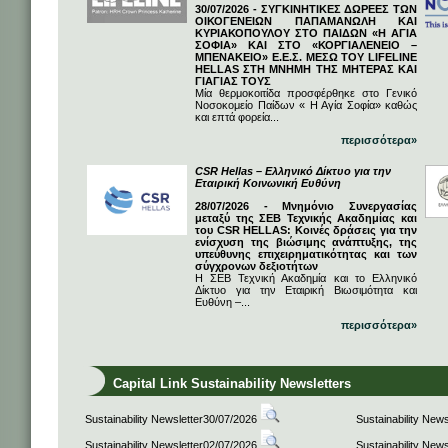
30/07/2026 - ΣΥΓΚΙΝΗΤΙΚΕΣ ΔΩΡΕΕΣ ΤΩΝ
ΟΙΚΟΓΕΝΕΙΩΝ ΠΑΠΑΜΑΝΩΛΗ ΚΑΙ
ΚΥΡΙΑΚΟΠΟΥΛΟΥ ΣΤΟ ΠΑΙΔΩΝ «Η ΑΓΙΑ
ΣΟΦΙΑ» ΚΑΙ ΣΤΟ «ΚΟΡΓΙΑΛΕΝΕΙΟ –
ΜΠΕΝΑΚΕΙΟ» Ε.Ε.Σ. ΜΕΣΩ ΤΟΥ LIFELINE
HELLAS ΣΤΗ ΜΝΗΜΗ ΤΗΣ ΜΗΤΕΡΑΣ ΚΑΙ
ΓΙΑΓΙΑΣ ΤΟΥΣ
Μία θερμοκοιτίδα προσφέρθηκε στο Γενικό
Νοσοκομείο Παίδων « Η Αγία Σοφία» καθώς
και επτά φορεία...
περισσότερα»
CSR Hellas – Ελληνικό Δίκτυο για την
Εταιρική Κοινωνική Ευθύνη
28/07/2026 - Μνημόνιο Συνεργασίας
μεταξύ της ΣΕΒ Τεχνικής Ακαδημίας και
του CSR HELLAS: Κοινές δράσεις για την
ενίσχυση της βιώσιμης ανάπτυξης, της
υπεύθυνης επιχειρηματικότητας και των
σύγχρονων δεξιοτήτων
Η ΣΕΒ Τεχνική Ακαδημία και το Ελληνικό
Δίκτυο για την Εταιρική Βιωσιμότητα και
Ευθύνη –...
περισσότερα»
Capital Link Sustainability Newsletters
Sustainability Newsletter30/07/2026
Sustainability New
Sustainability Newsletter02/07/2026
Sustainability New