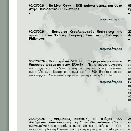
07/03/2026 - Be-Live: Όταν η ΕΚΕ παίρνει σάρκα και οστά
0
στην ...κυριολεξία! - ESG+stories
ε
...
...
περισσότερα»
02/03/2026 - Επιτροπή Κεφαλαιαγοράς δημοσιεύει την
2
πρώτη ετήσια Έκθεση Εταιρικής Κοινωνικής Ευθύνης -
Α
Philenews
...
...
περισσότερα»
30/07/2026 - Πέντε χρόνια ΔΕΗ blue: Το μεγαλύτερο δίκτυο
2
δημόσιας φόρτισης στην Ελλάδα
- Πέντε χρόνια συνεχούς
π
ανάπτυξης και επενδύσεων στη βιώσιμη κινητικότητα, έχοντας
σ
αναπτύξει ένα δίκτυο με πάνω από 4.700 δημόσια σημεία
υ
φόρτισης σε Ελλάδα και Ρουμανία συμπληρώνει η ΔΕΗ blue.
ε
ο
περισσότερα»
Ε
σ
π
ε
α
ό
29/07/2026 - HELLENiQ ENERGY: Το «Πάρκο των
2
Αισθήσεων» δίνει νέα πνοή στη Δυτική Θεσσαλονίκη
- Έναν
κ
ανανεωμένο χώρο πρασίνου, αναψυχής και επαφής με τη φύση
ε
απέκτησε η Δυτική Θεσσαλονίκη, με τη δημιουργία του «Πάρκου
δ