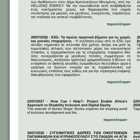
των Αισθήσεων» στον Δήμο Αμπελοκήπων-Μενεμένης, από την
Δ
HELLENiQ ENERGY. Με την πρωτοβουλία αυτή αναβαθμίζεται
γ
ένας κοινόχρηστος χώρος και δημιουργείται ένα σημείο
π
συνάντησης για μικρούς και μεγάλους, ενισχύοντας, παράλληλα,
κ
την ποιότητα του αστικού περιβάλλοντος.
περισσότερα»
28/07/2026 - ESG: Τα πρώτα πρακτικά βήματα για τις μικρές
2
και μεσαίες επιχειρήσεις
- Η συζήτηση γύρω από το ESG έχει
β
αλλάξει σημαντικά τα τελευταία δύο χρόνια. Ακόμη και μετά τις
Η
ευρωπαϊκές αλλαγές που απλοποιούν μέρος του κανονιστικού
π
πλαισίου, η πραγματικότητα για τις επιχειρήσεις παραμένει ίδια:
Δ
όσες συνεργάζονται με μεγάλους πελάτες, συμμετέχουν σε
π
διαγωνισμούς, αναζητούν τραπεζική χρηματοδότηση ή θέλουν να
κα
ενταχθούν σε διεθνείς αλυσίδες προμηθευτών θα κληθούν αργά ή
γρήγορα να δώσουν στοιχεία για τις περιβαλλοντικές και
κοινωνικές επιδόσεις τους καθώς και για την στρατηγική εταιρικής
διακυβέρνησης που εφαρμόζουν.
περισσότερα»
22/07/2027 - How Can I Help?: Project Enable Africa’s
22/0
Approach to Disability Inclusion and Digital Equity
202
This episode of Stories Shape Stories explores the inspiring world
Τριμ
of inclusive development and the...
περισσότερα»
30/07/2026 - ΣΥΓΚΙΝΗΤΙΚΕΣ ΔΩΡΕΕΣ ΤΩΝ ΟΙΚΟΓΕΝΕΙΩΝ
30/
ΠΑΠΑΜΑΝΩΛΗ ΚΑΙ ΚΥΡΙΑΚΟΠΟΥΛΟΥ ΣΤΟ ΠΑΙΔΩΝ «Η ΑΓΙΑ
Αντ