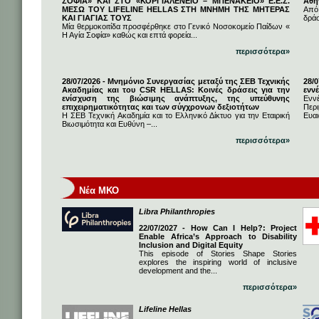
ΣΟΦΙΑ» ΚΑΙ ΣΤΟ «ΚΟΡΓΙΑΛΕΝΕΙΟ – ΜΠΕΝΑΚΕΙΟ» Ε.Ε.Σ.
Αθή
ΜΕΣΩ ΤΟΥ LIFELINE HELLAS ΣΤΗ ΜΝΗΜΗ ΤΗΣ ΜΗΤΕΡΑΣ
Από
ΚΑΙ ΓΙΑΓΙΑΣ ΤΟΥΣ
δρά
Μία θερμοκοιτίδα προσφέρθηκε στο Γενικό Νοσοκομείο Παίδων «
Η Αγία Σοφία» καθώς και επτά φορεία...
περισσότερα»
28/07/2026 - Μνημόνιο Συνεργασίας μεταξύ της ΣΕΒ Τεχνικής
28/
Ακαδημίας και του CSR HELLAS: Κοινές δράσεις για την
εννέ
ενίσχυση της βιώσιμης ανάπτυξης, της υπεύθυνης
Ενν
επιχειρηματικότητας και των σύγχρονων δεξιοτήτων
Πε
Η ΣΕΒ Τεχνική Ακαδημία και το Ελληνικό Δίκτυο για την Εταιρική
Ευαι
Βιωσιμότητα και Ευθύνη –...
περισσότερα»
Νέα ΜΚΟ
Libra Philanthropies
22/07/2027 - How Can I Help?: Project
Enable Africa’s Approach to Disability
Inclusion and Digital Equity
This episode of Stories Shape Stories
explores the inspiring world of inclusive
development and the...
περισσότερα»
Lifeline Hellas