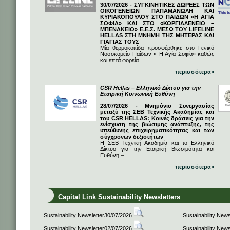
30/07/2026 - ΣΥΓΚΙΝΗΤΙΚΕΣ ΔΩΡΕΕΣ ΤΩΝ
ΟΙΚΟΓΕΝΕΙΩΝ ΠΑΠΑΜΑΝΩΛΗ ΚΑΙ
ΚΥΡΙΑΚΟΠΟΥΛΟΥ ΣΤΟ ΠΑΙΔΩΝ «Η ΑΓΙΑ
ΣΟΦΙΑ» ΚΑΙ ΣΤΟ «ΚΟΡΓΙΑΛΕΝΕΙΟ –
ΜΠΕΝΑΚΕΙΟ» Ε.Ε.Σ. ΜΕΣΩ ΤΟΥ LIFELINE
HELLAS ΣΤΗ ΜΝΗΜΗ ΤΗΣ ΜΗΤΕΡΑΣ ΚΑΙ
ΓΙΑΓΙΑΣ ΤΟΥΣ
Μία θερμοκοιτίδα προσφέρθηκε στο Γενικό
Νοσοκομείο Παίδων « Η Αγία Σοφία» καθώς
και επτά φορεία...
περισσότερα»
CSR Hellas – Ελληνικό Δίκτυο για την
Εταιρική Κοινωνική Ευθύνη
28/07/2026 - Μνημόνιο Συνεργασίας
μεταξύ της ΣΕΒ Τεχνικής Ακαδημίας και
του CSR HELLAS: Κοινές δράσεις για την
ενίσχυση της βιώσιμης ανάπτυξης, της
υπεύθυνης επιχειρηματικότητας και των
σύγχρονων δεξιοτήτων
Η ΣΕΒ Τεχνική Ακαδημία και το Ελληνικό
Δίκτυο για την Εταιρική Βιωσιμότητα και
Ευθύνη –...
περισσότερα»
Capital Link Sustainability Newsletters
Sustainability Newsletter30/07/2026
Sustainability New
Sustainability Newsletter02/07/2026
Sustainability New