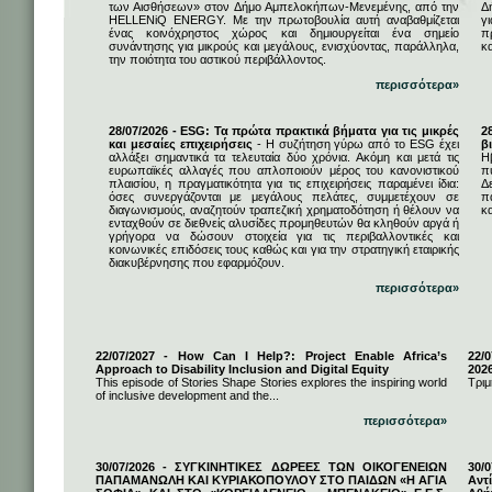
των Αισθήσεων» στον Δήμο Αμπελοκήπων-Μενεμένης, από την
Δ
HELLENiQ ENERGY. Με την πρωτοβουλία αυτή αναβαθμίζεται
γ
ένας κοινόχρηστος χώρος και δημιουργείται ένα σημείο
π
συνάντησης για μικρούς και μεγάλους, ενισχύοντας, παράλληλα,
κ
την ποιότητα του αστικού περιβάλλοντος.
περισσότερα»
28/07/2026 - ESG: Τα πρώτα πρακτικά βήματα για τις μικρές
2
και μεσαίες επιχειρήσεις
- Η συζήτηση γύρω από το ESG έχει
β
αλλάξει σημαντικά τα τελευταία δύο χρόνια. Ακόμη και μετά τις
Η
ευρωπαϊκές αλλαγές που απλοποιούν μέρος του κανονιστικού
π
πλαισίου, η πραγματικότητα για τις επιχειρήσεις παραμένει ίδια:
Δ
όσες συνεργάζονται με μεγάλους πελάτες, συμμετέχουν σε
π
διαγωνισμούς, αναζητούν τραπεζική χρηματοδότηση ή θέλουν να
κα
ενταχθούν σε διεθνείς αλυσίδες προμηθευτών θα κληθούν αργά ή
γρήγορα να δώσουν στοιχεία για τις περιβαλλοντικές και
κοινωνικές επιδόσεις τους καθώς και για την στρατηγική εταιρικής
διακυβέρνησης που εφαρμόζουν.
περισσότερα»
22/07/2027 - How Can I Help?: Project Enable Africa’s
22/0
Approach to Disability Inclusion and Digital Equity
202
This episode of Stories Shape Stories explores the inspiring world
Τριμ
of inclusive development and the...
περισσότερα»
30/07/2026 - ΣΥΓΚΙΝΗΤΙΚΕΣ ΔΩΡΕΕΣ ΤΩΝ ΟΙΚΟΓΕΝΕΙΩΝ
30/
ΠΑΠΑΜΑΝΩΛΗ ΚΑΙ ΚΥΡΙΑΚΟΠΟΥΛΟΥ ΣΤΟ ΠΑΙΔΩΝ «Η ΑΓΙΑ
Αντ