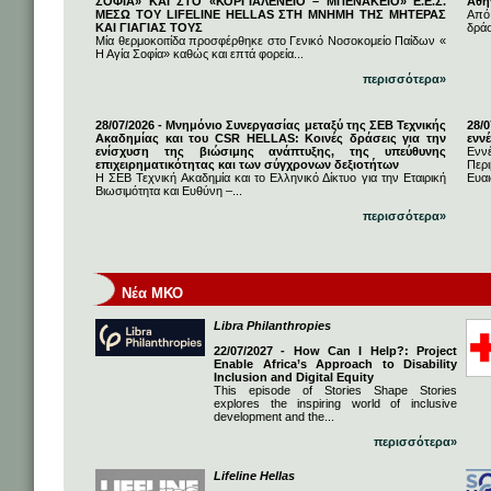
ΣΟΦΙΑ» ΚΑΙ ΣΤΟ «ΚΟΡΓΙΑΛΕΝΕΙΟ – ΜΠΕΝΑΚΕΙΟ» Ε.Ε.Σ.
Αθή
ΜΕΣΩ ΤΟΥ LIFELINE HELLAS ΣΤΗ ΜΝΗΜΗ ΤΗΣ ΜΗΤΕΡΑΣ
Από
ΚΑΙ ΓΙΑΓΙΑΣ ΤΟΥΣ
δρά
Μία θερμοκοιτίδα προσφέρθηκε στο Γενικό Νοσοκομείο Παίδων «
Η Αγία Σοφία» καθώς και επτά φορεία...
περισσότερα»
28/07/2026 - Μνημόνιο Συνεργασίας μεταξύ της ΣΕΒ Τεχνικής
28/
Ακαδημίας και του CSR HELLAS: Κοινές δράσεις για την
εννέ
ενίσχυση της βιώσιμης ανάπτυξης, της υπεύθυνης
Ενν
επιχειρηματικότητας και των σύγχρονων δεξιοτήτων
Πε
Η ΣΕΒ Τεχνική Ακαδημία και το Ελληνικό Δίκτυο για την Εταιρική
Ευαι
Βιωσιμότητα και Ευθύνη –...
περισσότερα»
Νέα ΜΚΟ
Libra Philanthropies
22/07/2027 - How Can I Help?: Project
Enable Africa’s Approach to Disability
Inclusion and Digital Equity
This episode of Stories Shape Stories
explores the inspiring world of inclusive
development and the...
περισσότερα»
Lifeline Hellas