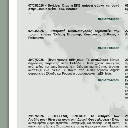
07/03/2026 - Be-Live: Όταν η ΕΚΕ παίρνει σάρκα και οστά
0
στην ...κυριολεξία! - ESG+stories
ε
...
...
περισσότερα»
02/03/2026 - Επιτροπή Κεφαλαιαγοράς δημοσιεύει την
2
πρώτη ετήσια Έκθεση Εταιρικής Κοινωνικής Ευθύνης -
Α
Philenews
...
...
περισσότερα»
30/07/2026 - Πέντε χρόνια ΔΕΗ blue: Το μεγαλύτερο δίκτυο
2
δημόσιας φόρτισης στην Ελλάδα
- Πέντε χρόνια συνεχούς
π
ανάπτυξης και επενδύσεων στη βιώσιμη κινητικότητα, έχοντας
σ
αναπτύξει ένα δίκτυο με πάνω από 4.700 δημόσια σημεία
υ
φόρτισης σε Ελλάδα και Ρουμανία συμπληρώνει η ΔΕΗ blue.
ε
ο
περισσότερα»
Ε
σ
π
ε
α
ό
29/07/2026 - HELLENiQ ENERGY: Το «Πάρκο των
2
Αισθήσεων» δίνει νέα πνοή στη Δυτική Θεσσαλονίκη
- Έναν
κ
ανανεωμένο χώρο πρασίνου, αναψυχής και επαφής με τη φύση
ε
απέκτησε η Δυτική Θεσσαλονίκη, με τη δημιουργία του «Πάρκου
δ