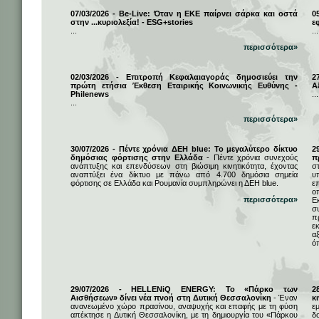
07/03/2026 - Be-Live: Όταν η ΕΚΕ παίρνει σάρκα και οστά
0
στην ...κυριολεξία! - ESG+stories
ε
...
...
περισσότερα»
02/03/2026 - Επιτροπή Κεφαλαιαγοράς δημοσιεύει την
2
πρώτη ετήσια Έκθεση Εταιρικής Κοινωνικής Ευθύνης -
Α
Philenews
...
...
περισσότερα»
30/07/2026 - Πέντε χρόνια ΔΕΗ blue: Το μεγαλύτερο δίκτυο
2
δημόσιας φόρτισης στην Ελλάδα
- Πέντε χρόνια συνεχούς
π
ανάπτυξης και επενδύσεων στη βιώσιμη κινητικότητα, έχοντας
σ
αναπτύξει ένα δίκτυο με πάνω από 4.700 δημόσια σημεία
υ
φόρτισης σε Ελλάδα και Ρουμανία συμπληρώνει η ΔΕΗ blue.
ε
ο
περισσότερα»
Ε
σ
π
ε
α
ό
29/07/2026 - HELLENiQ ENERGY: Το «Πάρκο των
2
Αισθήσεων» δίνει νέα πνοή στη Δυτική Θεσσαλονίκη
- Έναν
κ
ανανεωμένο χώρο πρασίνου, αναψυχής και επαφής με τη φύση
ε
απέκτησε η Δυτική Θεσσαλονίκη, με τη δημιουργία του «Πάρκου
δ