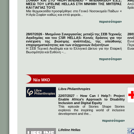
ΣΟΦΙΑ» ΚΑΙ ΣΤΟ «ΚΟΡΓΙΑΛΕΝΕΙΟ – ΜΠΕΝΑΚΕΙΟ» Ε.Ε.Σ.
Αθή
ΜΕΣΩ ΤΟΥ LIFELINE HELLAS ΣΤΗ ΜΝΗΜΗ ΤΗΣ ΜΗΤΕΡΑΣ
Από
ΚΑΙ ΓΙΑΓΙΑΣ ΤΟΥΣ
δρά
Μία θερμοκοιτίδα προσφέρθηκε στο Γενικό Νοσοκομείο Παίδων «
Η Αγία Σοφία» καθώς και επτά φορεία...
περισσότερα»
28/07/2026 - Μνημόνιο Συνεργασίας μεταξύ της ΣΕΒ Τεχνικής
28/
Ακαδημίας και του CSR HELLAS: Κοινές δράσεις για την
εννέ
ενίσχυση της βιώσιμης ανάπτυξης, της υπεύθυνης
Ενν
επιχειρηματικότητας και των σύγχρονων δεξιοτήτων
Πε
Η ΣΕΒ Τεχνική Ακαδημία και το Ελληνικό Δίκτυο για την Εταιρική
Ευαι
Βιωσιμότητα και Ευθύνη –...
περισσότερα»
Νέα ΜΚΟ
Libra Philanthropies
22/07/2027 - How Can I Help?: Project
Enable Africa’s Approach to Disability
Inclusion and Digital Equity
This episode of Stories Shape Stories
explores the inspiring world of inclusive
development and the...
περισσότερα»
Lifeline Hellas