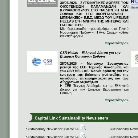
30/07/2026 - ΣΥΓΚΙΝΗΤΙΚΕΣ ΔΩΡΕΕΣ ΤΩΝ
ΟΙΚΟΓΕΝΕΙΩΝ ΠΑΠΑΜΑΝΩΛΗ ΚΑΙ
ΚΥΡΙΑΚΟΠΟΥΛΟΥ ΣΤΟ ΠΑΙΔΩΝ «Η ΑΓΙΑ
ΣΟΦΙΑ» ΚΑΙ ΣΤΟ «ΚΟΡΓΙΑΛΕΝΕΙΟ –
ΜΠΕΝΑΚΕΙΟ» Ε.Ε.Σ. ΜΕΣΩ ΤΟΥ LIFELINE
HELLAS ΣΤΗ ΜΝΗΜΗ ΤΗΣ ΜΗΤΕΡΑΣ ΚΑΙ
ΓΙΑΓΙΑΣ ΤΟΥΣ
Μία θερμοκοιτίδα προσφέρθηκε στο Γενικό
Νοσοκομείο Παίδων « Η Αγία Σοφία» καθώς
και επτά φορεία...
περισσότερα»
CSR Hellas – Ελληνικό Δίκτυο για την
Εταιρική Κοινωνική Ευθύνη
28/07/2026 - Μνημόνιο Συνεργασίας
μεταξύ της ΣΕΒ Τεχνικής Ακαδημίας και
του CSR HELLAS: Κοινές δράσεις για την
ενίσχυση της βιώσιμης ανάπτυξης, της
υπεύθυνης επιχειρηματικότητας και των
σύγχρονων δεξιοτήτων
Η ΣΕΒ Τεχνική Ακαδημία και το Ελληνικό
Δίκτυο για την Εταιρική Βιωσιμότητα και
Ευθύνη –...
περισσότερα»
Capital Link Sustainability Newsletters
Sustainability Newsletter30/07/2026
Sustainability New
Sustainability Newsletter02/07/2026
Sustainability New