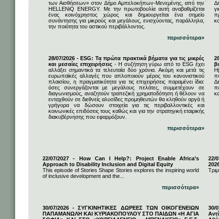
των Αισθήσεων» στον Δήμο Αμπελοκήπων-Μενεμένης, από την
Δ
HELLENiQ ENERGY. Με την πρωτοβουλία αυτή αναβαθμίζεται
γ
ένας κοινόχρηστος χώρος και δημιουργείται ένα σημείο
π
συνάντησης για μικρούς και μεγάλους, ενισχύοντας, παράλληλα,
κ
την ποιότητα του αστικού περιβάλλοντος.
περισσότερα»
28/07/2026 - ESG: Τα πρώτα πρακτικά βήματα για τις μικρές
2
και μεσαίες επιχειρήσεις
- Η συζήτηση γύρω από το ESG έχει
β
αλλάξει σημαντικά τα τελευταία δύο χρόνια. Ακόμη και μετά τις
Η
ευρωπαϊκές αλλαγές που απλοποιούν μέρος του κανονιστικού
π
πλαισίου, η πραγματικότητα για τις επιχειρήσεις παραμένει ίδια:
Δ
όσες συνεργάζονται με μεγάλους πελάτες, συμμετέχουν σε
π
διαγωνισμούς, αναζητούν τραπεζική χρηματοδότηση ή θέλουν να
κα
ενταχθούν σε διεθνείς αλυσίδες προμηθευτών θα κληθούν αργά ή
γρήγορα να δώσουν στοιχεία για τις περιβαλλοντικές και
κοινωνικές επιδόσεις τους καθώς και για την στρατηγική εταιρικής
διακυβέρνησης που εφαρμόζουν.
περισσότερα»
22/07/2027 - How Can I Help?: Project Enable Africa’s
22/0
Approach to Disability Inclusion and Digital Equity
202
This episode of Stories Shape Stories explores the inspiring world
Τριμ
of inclusive development and the...
περισσότερα»
30/07/2026 - ΣΥΓΚΙΝΗΤΙΚΕΣ ΔΩΡΕΕΣ ΤΩΝ ΟΙΚΟΓΕΝΕΙΩΝ
30/
ΠΑΠΑΜΑΝΩΛΗ ΚΑΙ ΚΥΡΙΑΚΟΠΟΥΛΟΥ ΣΤΟ ΠΑΙΔΩΝ «Η ΑΓΙΑ
Αντ