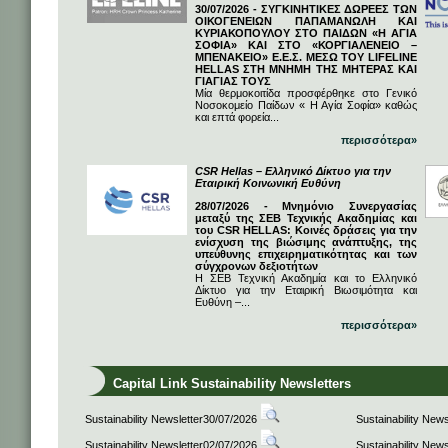
30/07/2026 - ΣΥΓΚΙΝΗΤΙΚΕΣ ΔΩΡΕΕΣ ΤΩΝ
ΟΙΚΟΓΕΝΕΙΩΝ ΠΑΠΑΜΑΝΩΛΗ ΚΑΙ
ΚΥΡΙΑΚΟΠΟΥΛΟΥ ΣΤΟ ΠΑΙΔΩΝ «Η ΑΓΙΑ
ΣΟΦΙΑ» ΚΑΙ ΣΤΟ «ΚΟΡΓΙΑΛΕΝΕΙΟ –
ΜΠΕΝΑΚΕΙΟ» Ε.Ε.Σ. ΜΕΣΩ ΤΟΥ LIFELINE
HELLAS ΣΤΗ ΜΝΗΜΗ ΤΗΣ ΜΗΤΕΡΑΣ ΚΑΙ
ΓΙΑΓΙΑΣ ΤΟΥΣ
Μία θερμοκοιτίδα προσφέρθηκε στο Γενικό
Νοσοκομείο Παίδων « Η Αγία Σοφία» καθώς
και επτά φορεία...
περισσότερα»
CSR Hellas – Ελληνικό Δίκτυο για την
Εταιρική Κοινωνική Ευθύνη
28/07/2026 - Μνημόνιο Συνεργασίας
μεταξύ της ΣΕΒ Τεχνικής Ακαδημίας και
του CSR HELLAS: Κοινές δράσεις για την
ενίσχυση της βιώσιμης ανάπτυξης, της
υπεύθυνης επιχειρηματικότητας και των
σύγχρονων δεξιοτήτων
Η ΣΕΒ Τεχνική Ακαδημία και το Ελληνικό
Δίκτυο για την Εταιρική Βιωσιμότητα και
Ευθύνη –...
περισσότερα»
Capital Link Sustainability Newsletters
Sustainability Newsletter30/07/2026
Sustainability New
Sustainability Newsletter02/07/2026
Sustainability New