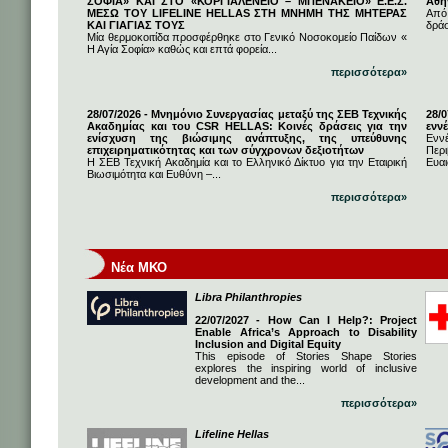
ΣΟΦΙΑ» ΚΑΙ ΣΤΟ «ΚΟΡΓΙΑΛΕΝΕΙΟ – ΜΠΕΝΑΚΕΙΟ» Ε.Ε.Σ.
Αθή
ΜΕΣΩ ΤΟΥ LIFELINE HELLAS ΣΤΗ ΜΝΗΜΗ ΤΗΣ ΜΗΤΕΡΑΣ
Από
ΚΑΙ ΓΙΑΓΙΑΣ ΤΟΥΣ
δρά
Μία θερμοκοιτίδα προσφέρθηκε στο Γενικό Νοσοκομείο Παίδων «
Η Αγία Σοφία» καθώς και επτά φορεία...
περισσότερα»
28/07/2026 - Μνημόνιο Συνεργασίας μεταξύ της ΣΕΒ Τεχνικής
28/
Ακαδημίας και του CSR HELLAS: Κοινές δράσεις για την
εννέ
ενίσχυση της βιώσιμης ανάπτυξης, της υπεύθυνης
Ενν
επιχειρηματικότητας και των σύγχρονων δεξιοτήτων
Πε
Η ΣΕΒ Τεχνική Ακαδημία και το Ελληνικό Δίκτυο για την Εταιρική
Ευαι
Βιωσιμότητα και Ευθύνη –...
περισσότερα»
Νέα ΜΚΟ
Libra Philanthropies
22/07/2027 - How Can I Help?: Project
Enable Africa’s Approach to Disability
Inclusion and Digital Equity
This episode of Stories Shape Stories
explores the inspiring world of inclusive
development and the...
περισσότερα»
Lifeline Hellas