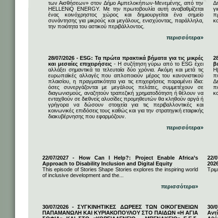
των Αισθήσεων» στον Δήμο Αμπελοκήπων-Μενεμένης, από την
Δ
HELLENiQ ENERGY. Με την πρωτοβουλία αυτή αναβαθμίζεται
γ
ένας κοινόχρηστος χώρος και δημιουργείται ένα σημείο
π
συνάντησης για μικρούς και μεγάλους, ενισχύοντας, παράλληλα,
κ
την ποιότητα του αστικού περιβάλλοντος.
περισσότερα»
28/07/2026 - ESG: Τα πρώτα πρακτικά βήματα για τις μικρές
2
και μεσαίες επιχειρήσεις
- Η συζήτηση γύρω από το ESG έχει
β
αλλάξει σημαντικά τα τελευταία δύο χρόνια. Ακόμη και μετά τις
Η
ευρωπαϊκές αλλαγές που απλοποιούν μέρος του κανονιστικού
π
πλαισίου, η πραγματικότητα για τις επιχειρήσεις παραμένει ίδια:
Δ
όσες συνεργάζονται με μεγάλους πελάτες, συμμετέχουν σε
π
διαγωνισμούς, αναζητούν τραπεζική χρηματοδότηση ή θέλουν να
κα
ενταχθούν σε διεθνείς αλυσίδες προμηθευτών θα κληθούν αργά ή
γρήγορα να δώσουν στοιχεία για τις περιβαλλοντικές και
κοινωνικές επιδόσεις τους καθώς και για την στρατηγική εταιρικής
διακυβέρνησης που εφαρμόζουν.
περισσότερα»
22/07/2027 - How Can I Help?: Project Enable Africa’s
22/0
Approach to Disability Inclusion and Digital Equity
202
This episode of Stories Shape Stories explores the inspiring world
Τριμ
of inclusive development and the...
περισσότερα»
30/07/2026 - ΣΥΓΚΙΝΗΤΙΚΕΣ ΔΩΡΕΕΣ ΤΩΝ ΟΙΚΟΓΕΝΕΙΩΝ
30/
ΠΑΠΑΜΑΝΩΛΗ ΚΑΙ ΚΥΡΙΑΚΟΠΟΥΛΟΥ ΣΤΟ ΠΑΙΔΩΝ «Η ΑΓΙΑ
Αντ