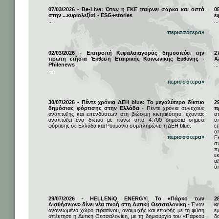
07/03/2026 - Be-Live: Όταν η ΕΚΕ παίρνει σάρκα και οστά
0
στην ...κυριολεξία! - ESG+stories
ε
...
...
περισσότερα»
02/03/2026 - Επιτροπή Κεφαλαιαγοράς δημοσιεύει την
2
πρώτη ετήσια Έκθεση Εταιρικής Κοινωνικής Ευθύνης -
Α
Philenews
...
...
περισσότερα»
30/07/2026 - Πέντε χρόνια ΔΕΗ blue: Το μεγαλύτερο δίκτυο
2
δημόσιας φόρτισης στην Ελλάδα
- Πέντε χρόνια συνεχούς
π
ανάπτυξης και επενδύσεων στη βιώσιμη κινητικότητα, έχοντας
σ
αναπτύξει ένα δίκτυο με πάνω από 4.700 δημόσια σημεία
υ
φόρτισης σε Ελλάδα και Ρουμανία συμπληρώνει η ΔΕΗ blue.
ε
ο
περισσότερα»
Ε
σ
π
ε
α
ό
29/07/2026 - HELLENiQ ENERGY: Το «Πάρκο των
2
Αισθήσεων» δίνει νέα πνοή στη Δυτική Θεσσαλονίκη
- Έναν
κ
ανανεωμένο χώρο πρασίνου, αναψυχής και επαφής με τη φύση
ε
απέκτησε η Δυτική Θεσσαλονίκη, με τη δημιουργία του «Πάρκου
δ