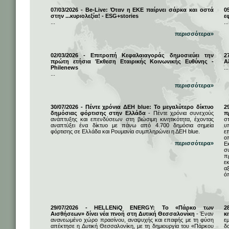
07/03/2026 - Be-Live: Όταν η ΕΚΕ παίρνει σάρκα και οστά
0
στην ...κυριολεξία! - ESG+stories
ε
...
...
περισσότερα»
02/03/2026 - Επιτροπή Κεφαλαιαγοράς δημοσιεύει την
2
πρώτη ετήσια Έκθεση Εταιρικής Κοινωνικής Ευθύνης -
Α
Philenews
...
...
περισσότερα»
30/07/2026 - Πέντε χρόνια ΔΕΗ blue: Το μεγαλύτερο δίκτυο
2
δημόσιας φόρτισης στην Ελλάδα
- Πέντε χρόνια συνεχούς
π
ανάπτυξης και επενδύσεων στη βιώσιμη κινητικότητα, έχοντας
σ
αναπτύξει ένα δίκτυο με πάνω από 4.700 δημόσια σημεία
υ
φόρτισης σε Ελλάδα και Ρουμανία συμπληρώνει η ΔΕΗ blue.
ε
ο
περισσότερα»
Ε
σ
π
ε
α
ό
29/07/2026 - HELLENiQ ENERGY: Το «Πάρκο των
2
Αισθήσεων» δίνει νέα πνοή στη Δυτική Θεσσαλονίκη
- Έναν
κ
ανανεωμένο χώρο πρασίνου, αναψυχής και επαφής με τη φύση
ε
απέκτησε η Δυτική Θεσσαλονίκη, με τη δημιουργία του «Πάρκου
δ