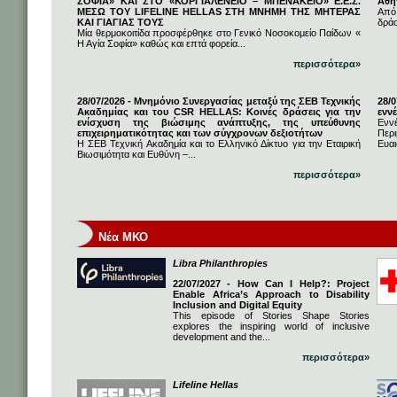
ΣΟΦΙΑ» ΚΑΙ ΣΤΟ «ΚΟΡΓΙΑΛΕΝΕΙΟ – ΜΠΕΝΑΚΕΙΟ» Ε.Ε.Σ.
Αθή
ΜΕΣΩ ΤΟΥ LIFELINE HELLAS ΣΤΗ ΜΝΗΜΗ ΤΗΣ ΜΗΤΕΡΑΣ
Από
ΚΑΙ ΓΙΑΓΙΑΣ ΤΟΥΣ
δρά
Μία θερμοκοιτίδα προσφέρθηκε στο Γενικό Νοσοκομείο Παίδων «
Η Αγία Σοφία» καθώς και επτά φορεία...
περισσότερα»
28/07/2026 - Μνημόνιο Συνεργασίας μεταξύ της ΣΕΒ Τεχνικής
28/
Ακαδημίας και του CSR HELLAS: Κοινές δράσεις για την
εννέ
ενίσχυση της βιώσιμης ανάπτυξης, της υπεύθυνης
Ενν
επιχειρηματικότητας και των σύγχρονων δεξιοτήτων
Πε
Η ΣΕΒ Τεχνική Ακαδημία και το Ελληνικό Δίκτυο για την Εταιρική
Ευαι
Βιωσιμότητα και Ευθύνη –...
περισσότερα»
Νέα ΜΚΟ
Libra Philanthropies
22/07/2027 - How Can I Help?: Project
Enable Africa’s Approach to Disability
Inclusion and Digital Equity
This episode of Stories Shape Stories
explores the inspiring world of inclusive
development and the...
περισσότερα»
Lifeline Hellas