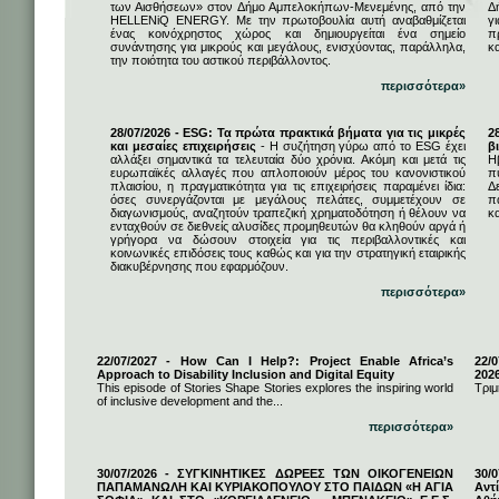
των Αισθήσεων» στον Δήμο Αμπελοκήπων-Μενεμένης, από την
Δ
HELLENiQ ENERGY. Με την πρωτοβουλία αυτή αναβαθμίζεται
γ
ένας κοινόχρηστος χώρος και δημιουργείται ένα σημείο
π
συνάντησης για μικρούς και μεγάλους, ενισχύοντας, παράλληλα,
κ
την ποιότητα του αστικού περιβάλλοντος.
περισσότερα»
28/07/2026 - ESG: Τα πρώτα πρακτικά βήματα για τις μικρές
2
και μεσαίες επιχειρήσεις
- Η συζήτηση γύρω από το ESG έχει
β
αλλάξει σημαντικά τα τελευταία δύο χρόνια. Ακόμη και μετά τις
Η
ευρωπαϊκές αλλαγές που απλοποιούν μέρος του κανονιστικού
π
πλαισίου, η πραγματικότητα για τις επιχειρήσεις παραμένει ίδια:
Δ
όσες συνεργάζονται με μεγάλους πελάτες, συμμετέχουν σε
π
διαγωνισμούς, αναζητούν τραπεζική χρηματοδότηση ή θέλουν να
κα
ενταχθούν σε διεθνείς αλυσίδες προμηθευτών θα κληθούν αργά ή
γρήγορα να δώσουν στοιχεία για τις περιβαλλοντικές και
κοινωνικές επιδόσεις τους καθώς και για την στρατηγική εταιρικής
διακυβέρνησης που εφαρμόζουν.
περισσότερα»
22/07/2027 - How Can I Help?: Project Enable Africa’s
22/0
Approach to Disability Inclusion and Digital Equity
202
This episode of Stories Shape Stories explores the inspiring world
Τριμ
of inclusive development and the...
περισσότερα»
30/07/2026 - ΣΥΓΚΙΝΗΤΙΚΕΣ ΔΩΡΕΕΣ ΤΩΝ ΟΙΚΟΓΕΝΕΙΩΝ
30/
ΠΑΠΑΜΑΝΩΛΗ ΚΑΙ ΚΥΡΙΑΚΟΠΟΥΛΟΥ ΣΤΟ ΠΑΙΔΩΝ «Η ΑΓΙΑ
Αντ