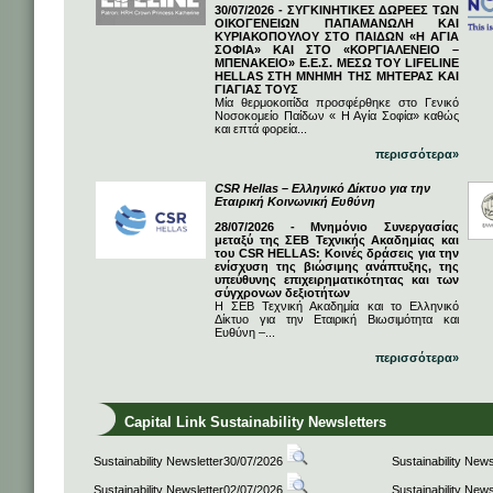
30/07/2026 - ΣΥΓΚΙΝΗΤΙΚΕΣ ΔΩΡΕΕΣ ΤΩΝ
ΟΙΚΟΓΕΝΕΙΩΝ ΠΑΠΑΜΑΝΩΛΗ ΚΑΙ
ΚΥΡΙΑΚΟΠΟΥΛΟΥ ΣΤΟ ΠΑΙΔΩΝ «Η ΑΓΙΑ
ΣΟΦΙΑ» ΚΑΙ ΣΤΟ «ΚΟΡΓΙΑΛΕΝΕΙΟ –
ΜΠΕΝΑΚΕΙΟ» Ε.Ε.Σ. ΜΕΣΩ ΤΟΥ LIFELINE
HELLAS ΣΤΗ ΜΝΗΜΗ ΤΗΣ ΜΗΤΕΡΑΣ ΚΑΙ
ΓΙΑΓΙΑΣ ΤΟΥΣ
Μία θερμοκοιτίδα προσφέρθηκε στο Γενικό
Νοσοκομείο Παίδων « Η Αγία Σοφία» καθώς
και επτά φορεία...
περισσότερα»
CSR Hellas – Ελληνικό Δίκτυο για την
Εταιρική Κοινωνική Ευθύνη
28/07/2026 - Μνημόνιο Συνεργασίας
μεταξύ της ΣΕΒ Τεχνικής Ακαδημίας και
του CSR HELLAS: Κοινές δράσεις για την
ενίσχυση της βιώσιμης ανάπτυξης, της
υπεύθυνης επιχειρηματικότητας και των
σύγχρονων δεξιοτήτων
Η ΣΕΒ Τεχνική Ακαδημία και το Ελληνικό
Δίκτυο για την Εταιρική Βιωσιμότητα και
Ευθύνη –...
περισσότερα»
Capital Link Sustainability Newsletters
Sustainability Newsletter30/07/2026
Sustainability New
Sustainability Newsletter02/07/2026
Sustainability New