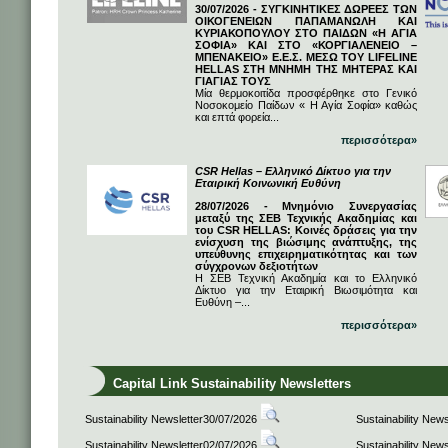
30/07/2026 - ΣΥΓΚΙΝΗΤΙΚΕΣ ΔΩΡΕΕΣ ΤΩΝ
ΟΙΚΟΓΕΝΕΙΩΝ ΠΑΠΑΜΑΝΩΛΗ ΚΑΙ
ΚΥΡΙΑΚΟΠΟΥΛΟΥ ΣΤΟ ΠΑΙΔΩΝ «Η ΑΓΙΑ
ΣΟΦΙΑ» ΚΑΙ ΣΤΟ «ΚΟΡΓΙΑΛΕΝΕΙΟ –
ΜΠΕΝΑΚΕΙΟ» Ε.Ε.Σ. ΜΕΣΩ ΤΟΥ LIFELINE
HELLAS ΣΤΗ ΜΝΗΜΗ ΤΗΣ ΜΗΤΕΡΑΣ ΚΑΙ
ΓΙΑΓΙΑΣ ΤΟΥΣ
Μία θερμοκοιτίδα προσφέρθηκε στο Γενικό
Νοσοκομείο Παίδων « Η Αγία Σοφία» καθώς
και επτά φορεία...
περισσότερα»
CSR Hellas – Ελληνικό Δίκτυο για την
Εταιρική Κοινωνική Ευθύνη
28/07/2026 - Μνημόνιο Συνεργασίας
μεταξύ της ΣΕΒ Τεχνικής Ακαδημίας και
του CSR HELLAS: Κοινές δράσεις για την
ενίσχυση της βιώσιμης ανάπτυξης, της
υπεύθυνης επιχειρηματικότητας και των
σύγχρονων δεξιοτήτων
Η ΣΕΒ Τεχνική Ακαδημία και το Ελληνικό
Δίκτυο για την Εταιρική Βιωσιμότητα και
Ευθύνη –...
περισσότερα»
Capital Link Sustainability Newsletters
Sustainability Newsletter30/07/2026
Sustainability New
Sustainability Newsletter02/07/2026
Sustainability New