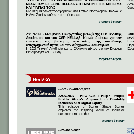
ΣΟΦΙΑ» ΚΑΙ ΣΤΟ «ΚΟΡΓΙΑΛΕΝΕΙΟ – ΜΠΕΝΑΚΕΙΟ» Ε.Ε.Σ.
Αθή
ΜΕΣΩ ΤΟΥ LIFELINE HELLAS ΣΤΗ ΜΝΗΜΗ ΤΗΣ ΜΗΤΕΡΑΣ
Από
ΚΑΙ ΓΙΑΓΙΑΣ ΤΟΥΣ
δρά
Μία θερμοκοιτίδα προσφέρθηκε στο Γενικό Νοσοκομείο Παίδων «
Η Αγία Σοφία» καθώς και επτά φορεία...
περισσότερα»
28/07/2026 - Μνημόνιο Συνεργασίας μεταξύ της ΣΕΒ Τεχνικής
28/
Ακαδημίας και του CSR HELLAS: Κοινές δράσεις για την
εννέ
ενίσχυση της βιώσιμης ανάπτυξης, της υπεύθυνης
Ενν
επιχειρηματικότητας και των σύγχρονων δεξιοτήτων
Πε
Η ΣΕΒ Τεχνική Ακαδημία και το Ελληνικό Δίκτυο για την Εταιρική
Ευαι
Βιωσιμότητα και Ευθύνη –...
περισσότερα»
Νέα ΜΚΟ
Libra Philanthropies
22/07/2027 - How Can I Help?: Project
Enable Africa’s Approach to Disability
Inclusion and Digital Equity
This episode of Stories Shape Stories
explores the inspiring world of inclusive
development and the...
περισσότερα»
Lifeline Hellas