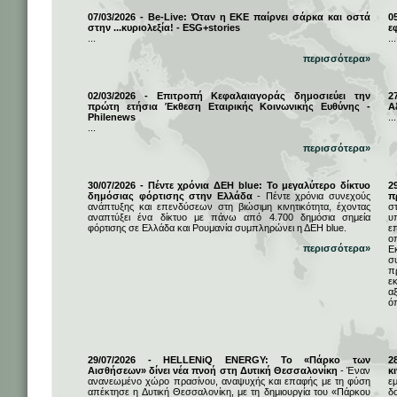
07/03/2026 - Be-Live: Όταν η ΕΚΕ παίρνει σάρκα και οστά
0
στην ...κυριολεξία! - ESG+stories
ε
...
...
περισσότερα»
02/03/2026 - Επιτροπή Κεφαλαιαγοράς δημοσιεύει την
2
πρώτη ετήσια Έκθεση Εταιρικής Κοινωνικής Ευθύνης -
Α
Philenews
...
...
περισσότερα»
30/07/2026 - Πέντε χρόνια ΔΕΗ blue: Το μεγαλύτερο δίκτυο
2
δημόσιας φόρτισης στην Ελλάδα
- Πέντε χρόνια συνεχούς
π
ανάπτυξης και επενδύσεων στη βιώσιμη κινητικότητα, έχοντας
σ
αναπτύξει ένα δίκτυο με πάνω από 4.700 δημόσια σημεία
υ
φόρτισης σε Ελλάδα και Ρουμανία συμπληρώνει η ΔΕΗ blue.
ε
ο
περισσότερα»
Ε
σ
π
ε
α
ό
29/07/2026 - HELLENiQ ENERGY: Το «Πάρκο των
2
Αισθήσεων» δίνει νέα πνοή στη Δυτική Θεσσαλονίκη
- Έναν
κ
ανανεωμένο χώρο πρασίνου, αναψυχής και επαφής με τη φύση
ε
απέκτησε η Δυτική Θεσσαλονίκη, με τη δημιουργία του «Πάρκου
δ