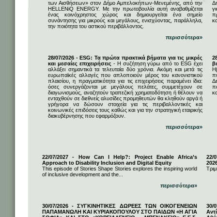
των Αισθήσεων» στον Δήμο Αμπελοκήπων-Μενεμένης, από την
Δ
HELLENiQ ENERGY. Με την πρωτοβουλία αυτή αναβαθμίζεται
γ
ένας κοινόχρηστος χώρος και δημιουργείται ένα σημείο
π
συνάντησης για μικρούς και μεγάλους, ενισχύοντας, παράλληλα,
κ
την ποιότητα του αστικού περιβάλλοντος.
περισσότερα»
28/07/2026 - ESG: Τα πρώτα πρακτικά βήματα για τις μικρές
2
και μεσαίες επιχειρήσεις
- Η συζήτηση γύρω από το ESG έχει
β
αλλάξει σημαντικά τα τελευταία δύο χρόνια. Ακόμη και μετά τις
Η
ευρωπαϊκές αλλαγές που απλοποιούν μέρος του κανονιστικού
π
πλαισίου, η πραγματικότητα για τις επιχειρήσεις παραμένει ίδια:
Δ
όσες συνεργάζονται με μεγάλους πελάτες, συμμετέχουν σε
π
διαγωνισμούς, αναζητούν τραπεζική χρηματοδότηση ή θέλουν να
κα
ενταχθούν σε διεθνείς αλυσίδες προμηθευτών θα κληθούν αργά ή
γρήγορα να δώσουν στοιχεία για τις περιβαλλοντικές και
κοινωνικές επιδόσεις τους καθώς και για την στρατηγική εταιρικής
διακυβέρνησης που εφαρμόζουν.
περισσότερα»
22/07/2027 - How Can I Help?: Project Enable Africa’s
22/0
Approach to Disability Inclusion and Digital Equity
202
This episode of Stories Shape Stories explores the inspiring world
Τριμ
of inclusive development and the...
περισσότερα»
30/07/2026 - ΣΥΓΚΙΝΗΤΙΚΕΣ ΔΩΡΕΕΣ ΤΩΝ ΟΙΚΟΓΕΝΕΙΩΝ
30/
ΠΑΠΑΜΑΝΩΛΗ ΚΑΙ ΚΥΡΙΑΚΟΠΟΥΛΟΥ ΣΤΟ ΠΑΙΔΩΝ «Η ΑΓΙΑ
Αντ