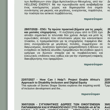
των Αισθήσεων» στον Δήμο Αμπελοκήπων-Μενεμένης, από την
Δ
HELLENiQ ENERGY. Με την πρωτοβουλία αυτή αναβαθμίζεται
γ
ένας κοινόχρηστος χώρος και δημιουργείται ένα σημείο
π
συνάντησης για μικρούς και μεγάλους, ενισχύοντας, παράλληλα,
κ
την ποιότητα του αστικού περιβάλλοντος.
περισσότερα»
28/07/2026 - ESG: Τα πρώτα πρακτικά βήματα για τις μικρές
2
και μεσαίες επιχειρήσεις
- Η συζήτηση γύρω από το ESG έχει
β
αλλάξει σημαντικά τα τελευταία δύο χρόνια. Ακόμη και μετά τις
Η
ευρωπαϊκές αλλαγές που απλοποιούν μέρος του κανονιστικού
π
πλαισίου, η πραγματικότητα για τις επιχειρήσεις παραμένει ίδια:
Δ
όσες συνεργάζονται με μεγάλους πελάτες, συμμετέχουν σε
π
διαγωνισμούς, αναζητούν τραπεζική χρηματοδότηση ή θέλουν να
κα
ενταχθούν σε διεθνείς αλυσίδες προμηθευτών θα κληθούν αργά ή
γρήγορα να δώσουν στοιχεία για τις περιβαλλοντικές και
κοινωνικές επιδόσεις τους καθώς και για την στρατηγική εταιρικής
διακυβέρνησης που εφαρμόζουν.
περισσότερα»
22/07/2027 - How Can I Help?: Project Enable Africa’s
22/0
Approach to Disability Inclusion and Digital Equity
202
This episode of Stories Shape Stories explores the inspiring world
Τριμ
of inclusive development and the...
περισσότερα»
30/07/2026 - ΣΥΓΚΙΝΗΤΙΚΕΣ ΔΩΡΕΕΣ ΤΩΝ ΟΙΚΟΓΕΝΕΙΩΝ
30/
ΠΑΠΑΜΑΝΩΛΗ ΚΑΙ ΚΥΡΙΑΚΟΠΟΥΛΟΥ ΣΤΟ ΠΑΙΔΩΝ «Η ΑΓΙΑ
Αντ