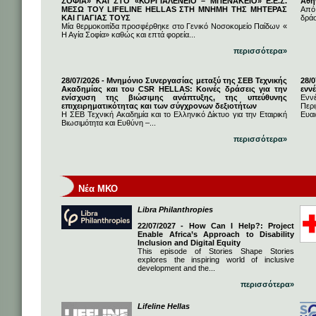
ΣΟΦΙΑ» ΚΑΙ ΣΤΟ «ΚΟΡΓΙΑΛΕΝΕΙΟ – ΜΠΕΝΑΚΕΙΟ» Ε.Ε.Σ.
Αθή
ΜΕΣΩ ΤΟΥ LIFELINE HELLAS ΣΤΗ ΜΝΗΜΗ ΤΗΣ ΜΗΤΕΡΑΣ
Από
ΚΑΙ ΓΙΑΓΙΑΣ ΤΟΥΣ
δρά
Μία θερμοκοιτίδα προσφέρθηκε στο Γενικό Νοσοκομείο Παίδων «
Η Αγία Σοφία» καθώς και επτά φορεία...
περισσότερα»
28/07/2026 - Μνημόνιο Συνεργασίας μεταξύ της ΣΕΒ Τεχνικής
28/
Ακαδημίας και του CSR HELLAS: Κοινές δράσεις για την
εννέ
ενίσχυση της βιώσιμης ανάπτυξης, της υπεύθυνης
Ενν
επιχειρηματικότητας και των σύγχρονων δεξιοτήτων
Πε
Η ΣΕΒ Τεχνική Ακαδημία και το Ελληνικό Δίκτυο για την Εταιρική
Ευαι
Βιωσιμότητα και Ευθύνη –...
περισσότερα»
Νέα ΜΚΟ
Libra Philanthropies
22/07/2027 - How Can I Help?: Project
Enable Africa’s Approach to Disability
Inclusion and Digital Equity
This episode of Stories Shape Stories
explores the inspiring world of inclusive
development and the...
περισσότερα»
Lifeline Hellas