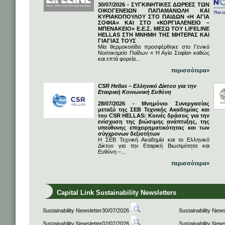
30/07/2026 - ΣΥΓΚΙΝΗΤΙΚΕΣ ΔΩΡΕΕΣ ΤΩΝ
ΟΙΚΟΓΕΝΕΙΩΝ ΠΑΠΑΜΑΝΩΛΗ ΚΑΙ
ΚΥΡΙΑΚΟΠΟΥΛΟΥ ΣΤΟ ΠΑΙΔΩΝ «Η ΑΓΙΑ
ΣΟΦΙΑ» ΚΑΙ ΣΤΟ «ΚΟΡΓΙΑΛΕΝΕΙΟ –
ΜΠΕΝΑΚΕΙΟ» Ε.Ε.Σ. ΜΕΣΩ ΤΟΥ LIFELINE
HELLAS ΣΤΗ ΜΝΗΜΗ ΤΗΣ ΜΗΤΕΡΑΣ ΚΑΙ
ΓΙΑΓΙΑΣ ΤΟΥΣ
Μία θερμοκοιτίδα προσφέρθηκε στο Γενικό
Νοσοκομείο Παίδων « Η Αγία Σοφία» καθώς
και επτά φορεία...
περισσότερα»
CSR Hellas – Ελληνικό Δίκτυο για την
Εταιρική Κοινωνική Ευθύνη
28/07/2026 - Μνημόνιο Συνεργασίας
μεταξύ της ΣΕΒ Τεχνικής Ακαδημίας και
του CSR HELLAS: Κοινές δράσεις για την
ενίσχυση της βιώσιμης ανάπτυξης, της
υπεύθυνης επιχειρηματικότητας και των
σύγχρονων δεξιοτήτων
Η ΣΕΒ Τεχνική Ακαδημία και το Ελληνικό
Δίκτυο για την Εταιρική Βιωσιμότητα και
Ευθύνη –...
περισσότερα»
Capital Link Sustainability Newsletters
Sustainability Newsletter30/07/2026
Sustainability New
Sustainability Newsletter02/07/2026
Sustainability New