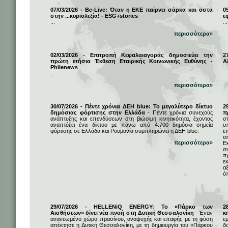
07/03/2026 - Be-Live: Όταν η ΕΚΕ παίρνει σάρκα και οστά
0
στην ...κυριολεξία! - ESG+stories
ε
...
...
περισσότερα»
02/03/2026 - Επιτροπή Κεφαλαιαγοράς δημοσιεύει την
2
πρώτη ετήσια Έκθεση Εταιρικής Κοινωνικής Ευθύνης -
Α
Philenews
...
...
περισσότερα»
30/07/2026 - Πέντε χρόνια ΔΕΗ blue: Το μεγαλύτερο δίκτυο
2
δημόσιας φόρτισης στην Ελλάδα
- Πέντε χρόνια συνεχούς
π
ανάπτυξης και επενδύσεων στη βιώσιμη κινητικότητα, έχοντας
σ
αναπτύξει ένα δίκτυο με πάνω από 4.700 δημόσια σημεία
υ
φόρτισης σε Ελλάδα και Ρουμανία συμπληρώνει η ΔΕΗ blue.
ε
ο
περισσότερα»
Ε
σ
π
ε
α
ό
29/07/2026 - HELLENiQ ENERGY: Το «Πάρκο των
2
Αισθήσεων» δίνει νέα πνοή στη Δυτική Θεσσαλονίκη
- Έναν
κ
ανανεωμένο χώρο πρασίνου, αναψυχής και επαφής με τη φύση
ε
απέκτησε η Δυτική Θεσσαλονίκη, με τη δημιουργία του «Πάρκου
δ