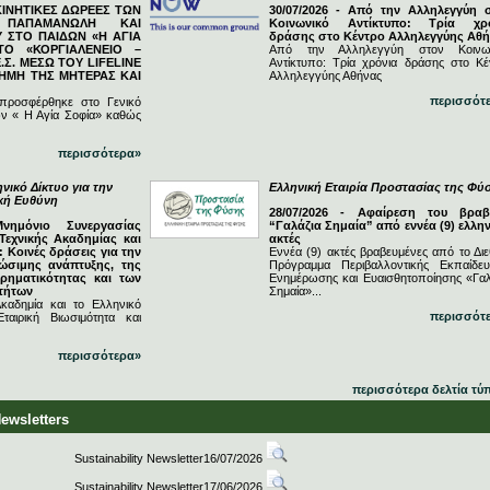
ΓΚΙΝΗΤΙΚΕΣ ΔΩΡΕΕΣ ΤΩΝ
30/07/2026 - Από την Αλληλεγγύη 
Ν ΠΑΠΑΜΑΝΩΛΗ ΚΑΙ
Κοινωνικό Αντίκτυπο: Τρία χρ
 ΣΤΟ ΠΑΙΔΩΝ «Η ΑΓΙΑ
δράσης στο Κέντρο Αλληλεγγύης Αθ
ΤΟ «ΚΟΡΓΙΑΛΕΝΕΙΟ –
Από την Αλληλεγγύη στον Κοινω
.Σ. ΜΕΣΩ ΤΟΥ LIFELINE
Αντίκτυπο: Τρία χρόνια δράσης στο Κέ
ΗΜΗ ΤΗΣ ΜΗΤΕΡΑΣ ΚΑΙ
Αλληλεγγύης Αθήνας
περισσότ
 προσφέρθηκε στο Γενικό
ν « Η Αγία Σοφία» καθώς
περισσότερα»
νικό Δίκτυο για την
Ελληνική Εταιρία Προστασίας της Φύ
ική Ευθύνη
28/07/2026 - Αφαίρεση του βραβ
Μνημόνιο Συνεργασίας
“Γαλάζια Σημαία” από εννέα (9) ελλην
Τεχνικής Ακαδημίας και
ακτές
 Κοινές δράσεις για την
Εννέα (9) ακτές βραβευμένες από το Διε
ώσιμης ανάπτυξης, της
Πρόγραμμα Περιβαλλοντικής Εκπαίδευ
ιρηματικότητας και των
Ενημέρωσης και Ευαισθητοποίησης «Γαλ
τήτων
Σημαία»...
καδημία και το Ελληνικό
περισσότ
ταιρική Βιωσιμότητα και
περισσότερα»
περισσότερα δελτία τύ
Newsletters
Sustainability Newsletter16/07/2026
Sustainability Newsletter17/06/2026