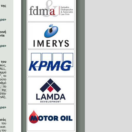
 της
ερα»
οινή
ria
ερα»
του
ιώς,
ALL,
αμμα
, το
ούτο
ιθμό
, το
 της
στην
AI),
ερα»
υσός
 του
κατ.
η του