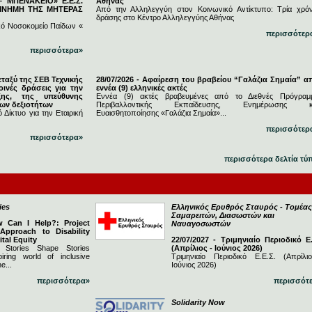
 ΜΠΕΝΑΚΕΙΟ» Ε.Ε.Σ.
Αθήνας
 ΜΝΗΜΗ ΤΗΣ ΜΗΤΕΡΑΣ
Από την Αλληλεγγύη στον Κοινωνικό Αντίκτυπο: Τρία χρόν
δράσης στο Κέντρο Αλληλεγγύης Αθήνας
κό Νοσοκομείο Παίδων «
περισσότερ
περισσότερα»
εταξύ της ΣΕΒ Τεχνικής
28/07/2026 - Αφαίρεση του βραβείου “Γαλάζια Σημαία” α
ινές δράσεις για την
εννέα (9) ελληνικές ακτές
ξης, της υπεύθυνης
Εννέα (9) ακτές βραβευμένες από το Διεθνές Πρόγραμ
νων δεξιοτήτων
Περιβαλλοντικής Εκπαίδευσης, Ενημέρωσης κ
 Δίκτυο για την Εταιρική
Ευαισθητοποίησης «Γαλάζια Σημαία»...
περισσότερ
περισσότερα»
περισσότερα δελτία τύ
ies
Ελληνικός Ερυθρός Σταυρός - Τομέας
Σαμαρειτών, Διασωστών και
w Can I Help?: Project
Ναυαγοσωστών
 Approach to Disability
ital Equity
22/07/2027 - Τριμηνιαίο Περιοδικό Ε.
 Stories Shape Stories
(Απρίλιος - Ιούνιος 2026)
iring world of inclusive
Τριμηνιαίο Περιοδικό Ε.Ε.Σ. (Απρίλι
e...
Ιούνιος 2026)
περισσότερα»
περισσότ
Solidarity Now