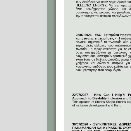
των Αισθήσεων» στον Δήμο Αμπελοκ
HELLENiQ ENERGY. Με την πρωτοβο
ένας κοινόχρηστος χώρος και δη
συνάντησης για μικρούς και μεγάλους
την ποιότητα του αστικού περιβάλλοντο
28/07/2026 - ESG: Τα πρώτα πρακτι
και μεσαίες επιχειρήσεις
- Η συζήτη
αλλάξει σημαντικά τα τελευταία δύο χ
ευρωπαϊκές αλλαγές που απλοποιούν
πλαισίου, η πραγματικότητα για τις επ
όσες συνεργάζονται με μεγάλους 
διαγωνισμούς, αναζητούν τραπεζική 
ενταχθούν σε διεθνείς αλυσίδες προμ
γρήγορα να δώσουν στοιχεία για 
κοινωνικές επιδόσεις τους καθώς και γ
διακυβέρνησης που εφαρμόζουν.
22/07/2027 - How Can I Help?: Pro
Approach to Disability Inclusion and D
This episode of Stories Shape Stories exp
of inclusive development and the...
30/07/2026 - ΣΥΓΚΙΝΗΤΙΚΕΣ ΔΩΡΕ
ΠΑΠΑΜΑΝΩΛΗ ΚΑΙ ΚΥΡΙΑΚΟΠΟΥΛΟΥ 