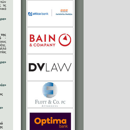
ετών
 τις
νικά
ερα»
 της
ό
-
ρους
ξης.
αλλά
στίας
ερα»
νέα»
ος
α»
κό
ης