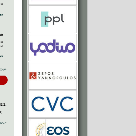
ια
α»
πό
μα
αι
α»
που»
Ε.Σ.
ος -
ερα»