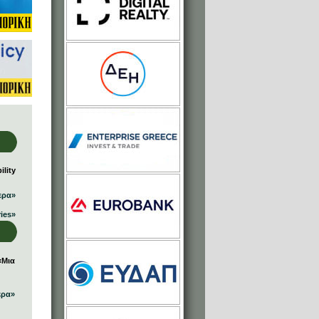
lity
ερα»
ries»
«Μια
ερα»