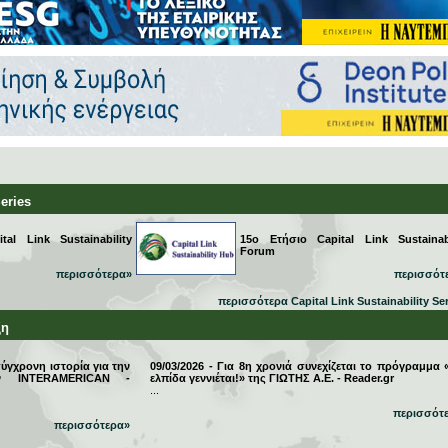
Series
al Link Sustainability
15ο Ετήσιο Capital Link Sustainabi
Forum
περισσότερα»
περισσότ
περισσότερα Capital Link Sustainability Se
ξη
σύγχρονη ιστορία για την
09/03/2026 - Για 8η χρονιά συνεχίζεται το πρόγραμμα 
την INTERAMERICAN -
ελπίδα γεννιέται!» της ΓΙΩΤΗΣ Α.Ε. - Reader.gr
...
περισσότ
περισσότερα»