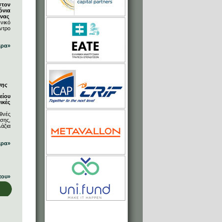
στον
όνια
ήνας
νικό
ντρο
ερα»
σης
είου
ικές
θνές
σης,
άζια
ερα»
που»