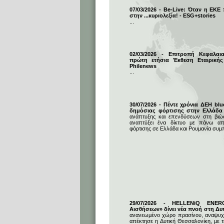
07/03/2026 - Be-Live: Όταν η ΕΚΕ
στην ...κυριολεξία! - ESG+stories
...
02/03/2026 - Επιτροπή Κεφαλαι
πρώτη ετήσια Έκθεση Εταιρικής
Philenews
...
30/07/2026 - Πέντε χρόνια ΔΕΗ blu
δημόσιας φόρτισης στην Ελλάδα
ανάπτυξης και επενδύσεων στη βιώσι
αναπτύξει ένα δίκτυο με πάνω απ
φόρτισης σε Ελλάδα και Ρουμανία συμ
29/07/2026 - HELLENiQ ENE
Αισθήσεων» δίνει νέα πνοή στη Δυ
ανανεωμένο χώρο πρασίνου, αναψυχή
απέκτησε η Δυτική Θεσσαλονίκη, με 