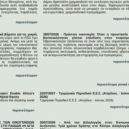
ήπων-Μενεμένης, από την
Δήμου Αριστοτέλη χρηματοδοτεί την εκπόνηση τεχνικών μελ
υλία αυτή αναβαθμίζεται
για μεγάλα αναπτυξιακά έργα στον Δήμο, δημιουργώντας
μιουργείται ένα σημείο
προϋποθέσεις, ώστε αυτά να μπορούν να ενταχθούν σε εθ
, ενισχύοντας, παράλληλα,
και ευρωπαϊκά, χρηματοδοτικά προγράμματα.
ς.
περισσότ
περισσότερα»
κά βήματα για τις μικρές
28/07/2026 - Πράσινη οικονομία: Όταν η προστασία
ση γύρω από το ESG έχει
βιοποικιλότητας γίνεται επένδυση στον τουρισμ
ρόνια. Ακόμη και μετά τις
Ηβιοποικιλότητα εξελίσσεται σε έναν από τους σημαντικότε
 μέρος του κανονιστικού
πυλώνες της πράσινης οικονομίας και της βιώσιμης ανάπτυ
ιχειρήσεις παραμένει ίδια:
Δεν αποτελεί πλέον αποκλειστικά περιβαλλοντικό ζήτημα, 
πελάτες, συμμετέχουν σε
παράγοντα οικονομικής ανθεκτικότητας, επενδυτικής αξιοπι
χρηματοδότηση ή θέλουν να
και ανταγωνιστικότητας για επιχειρήσεις και προορισμούς.
ηθευτών θα κληθούν αργά ή
περισσότ
τις περιβαλλοντικές και
ια την στρατηγική εταιρικής
περισσότερα»
περισσότερα γενικά 
ject Enable Africa’s
22/07/2027 - Τριμηνιαίο Περιοδικό Ε.Ε.Σ. (Απρίλιος - Ιούνι
igital Equity
2026)
lores the inspiring world
Τριμηνιαίο Περιοδικό Ε.Ε.Σ. (Απρίλιος - Ιούνιος 2026)
περισσότερ
περισσότερα»
ΕΣ ΤΩΝ ΟΙΚΟΓΕΝΕΙΩΝ
30/07/2026 - Από την Αλληλεγγύη στον Κοινωνι
ΣΤΟ ΠΑΙΔΩΝ «Η ΑΓΙΑ
Αντίκτυπο: Τρία χρόνια δράσης στο Κέντρο Αλληλεγγύ