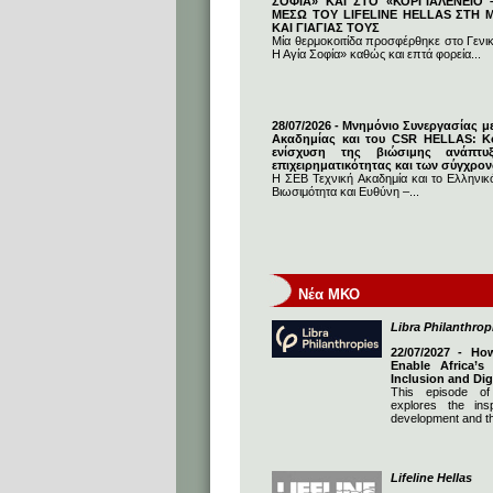
ΣΟΦΙΑ» ΚΑΙ ΣΤΟ «ΚΟΡΓΙΑΛΕΝΕΙΟ –
ΜΕΣΩ ΤΟΥ LIFELINE HELLAS ΣΤΗ
ΚΑΙ ΓΙΑΓΙΑΣ ΤΟΥΣ
Μία θερμοκοιτίδα προσφέρθηκε στο Γενι
Η Αγία Σοφία» καθώς και επτά φορεία...
28/07/2026 - Μνημόνιο Συνεργασίας μ
Ακαδημίας και του CSR HELLAS: Κο
ενίσχυση της βιώσιμης ανάπτυ
επιχειρηματικότητας και των σύγχρο
Η ΣΕΒ Τεχνική Ακαδημία και το Ελληνικό
Βιωσιμότητα και Ευθύνη –...
Νέα ΜΚΟ
Libra Philanthrop
22/07/2027 - Ho
Enable Africa’s
Inclusion and Dig
This episode of
explores the insp
development and th
Lifeline Hellas