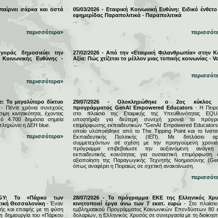
 παίρνει σάρκα και οστά
05/03/2026 - Εταιρική Κοινωνική Ευθύνη: Ειδικό ένθετο
εφημερίδας Παραπολιτικά - Παραπολιτικά
...
περισσότερα»
περισσότ
αγοράς δημοσιεύει την
27/02/2026 - Από την «Εταιρική Φιλανθρωπία» στην Κ
 Κοινωνικής Ευθύνης -
Αξία: Πώς χτίζεται το μέλλον μιας τοπικής κοινωνίας - Vo
...
περισσότ
περισσότερα»
e: Το μεγαλύτερο δίκτυο
29/07/2026 - Ολοκληρώθηκε ο 2ος κύκλος 
- Πέντε χρόνια συνεχούς
προγράμματος GenAI Empowered Educators
- Η Πειρα
μη κινητικότητα, έχοντας
στο πλαίσιο της Εταιρικής της Υπευθυνότητας EQU
ό 4.700 δημόσια σημεία
υποστήριξε για δεύτερη συνεχή χρονιά το πρόγρ
πληρώνει η ΔΕΗ blue.
επιμόρφωσης εκπαιδευτικών "GenAI Empowered Educators"
οποίο υλοποιήθηκε από το The Tipping Point και το Ινστιτ
περισσότερα»
Εκπαιδευτικής Πολιτικής (ΙΕΠ). Με διπλάσιο αρ
συμμετεχόντων σε σχέση με την προηγούμενη χρονιά
πρόγραμμα επιβεβαίωσε την αυξανόμενη ανάγκη
εκπαιδευτικής κοινότητας για ουσιαστική επιμόρφωση 
αξιοποίηση της Παραγωγικής Τεχνητής Νοημοσύνης (Gen
όπως αναφέρει η Πειραιώς σε σχετική ανακοίνωση.
περισσότ
RGY: Το «Πάρκο των
28/07/2026 - Το πρόγραμμα ΕΚΕ της Ελληνικός Χρ
τική Θεσσαλονίκη
- Έναν
κινητοποιεί έργα άνω των 7 εκατ. ευρώ
- Στο πλαίσιο
ς και επαφής με τη φύση
εμβληματικού Προγράμματος Κοινωνικών Επενδύσεων 80 ε
τη δημιουργία του «Πάρκου
δολαρίων, η Ελληνικός Χρυσός σε συνεργασία με τη διοίκησ