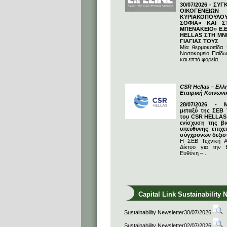
30/07/2026 - ΣΥ
ΟΙΚΟΓΕΝΕΙΩ
ΚΥΡΙΑΚΟΠΟΥΛΟΥ
ΣΟΦΙΑ» ΚΑΙ Σ
ΜΠΕΝΑΚΕΙΟ» Ε.Ε
HELLAS ΣΤΗ ΜΝ
ΓΙΑΓΙΑΣ ΤΟΥΣ
Μία θερμοκοιτίδα
Νοσοκομείο Παίδω
και επτά φορεία...
CSR Hellas – Ελλη
Εταιρική Κοινων
28/07/2026 - 
μεταξύ της ΣΕΒ 
του CSR HELLAS:
ενίσχυση της βι
υπεύθυνης επιχε
σύγχρονων δεξιο
Η ΣΕΒ Τεχνική Α
Δίκτυο για την Ε
Ευθύνη –...
Capital Link Sustainability 
Sustainability Newsletter30/07/2026
Sustainability Newsletter02/07/2026