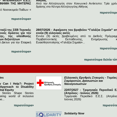
 ΜΠΕΝΑΚΕΙΟ» Ε.Ε.Σ.
Αθήνας
 ΜΝΗΜΗ ΤΗΣ ΜΗΤΕΡΑΣ
Από την Αλληλεγγύη στον Κοινωνικό Αντίκτυπο: Τρία χρόν
δράσης στο Κέντρο Αλληλεγγύης Αθήνας
κό Νοσοκομείο Παίδων «
περισσότερ
περισσότερα»
εταξύ της ΣΕΒ Τεχνικής
28/07/2026 - Αφαίρεση του βραβείου “Γαλάζια Σημαία” α
ινές δράσεις για την
εννέα (9) ελληνικές ακτές
ξης, της υπεύθυνης
Εννέα (9) ακτές βραβευμένες από το Διεθνές Πρόγραμ
νων δεξιοτήτων
Περιβαλλοντικής Εκπαίδευσης, Ενημέρωσης κ
 Δίκτυο για την Εταιρική
Ευαισθητοποίησης «Γαλάζια Σημαία»...
περισσότερ
περισσότερα»
περισσότερα δελτία τύ
ies
Ελληνικός Ερυθρός Σταυρός - Τομέας
Σαμαρειτών, Διασωστών και
w Can I Help?: Project
Ναυαγοσωστών
 Approach to Disability
ital Equity
22/07/2027 - Τριμηνιαίο Περιοδικό Ε.
 Stories Shape Stories
(Απρίλιος - Ιούνιος 2026)
iring world of inclusive
Τριμηνιαίο Περιοδικό Ε.Ε.Σ. (Απρίλι
e...
Ιούνιος 2026)
περισσότερα»
περισσότ
Solidarity Now