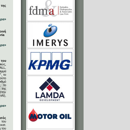
 της
ερα»
οινή
ria
ερα»
του
ιώς,
ALL,
αμμα
, το
ούτο
ιθμό
, το
 της
στην
AI),
ερα»
υσός
 του
κατ.
η του