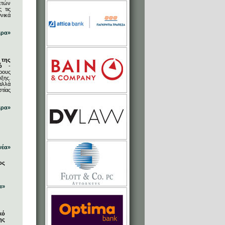
ετών
 τις
νικά
ερα»
 της
ό
-
ρους
ξης.
αλλά
στίας
ερα»
νέα»
ος
α»
κό
ης