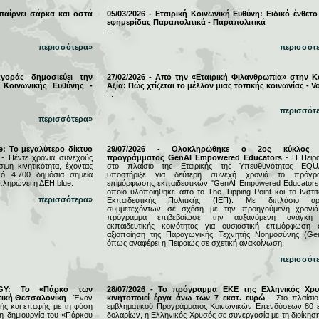
 παίρνει σάρκα και οστά
05/03/2026 - Εταιρική Κοινωνική Ευθύνη: Ειδικό ένθετο
εφημερίδας Παραπολιτικά - Παραπολιτικά
...
περισσότερα»
περισσότ
αγοράς δημοσιεύει την
27/02/2026 - Από την «Εταιρική Φιλανθρωπία» στην Κ
 Κοινωνικής Ευθύνης -
Αξία: Πώς χτίζεται το μέλλον μιας τοπικής κοινωνίας - Vo
...
περισσότ
περισσότερα»
e: Το μεγαλύτερο δίκτυο
29/07/2026 - Ολοκληρώθηκε ο 2ος κύκλος 
- Πέντε χρόνια συνεχούς
προγράμματος GenAI Empowered Educators
- Η Πειρα
μη κινητικότητα, έχοντας
στο πλαίσιο της Εταιρικής της Υπευθυνότητας EQU
ό 4.700 δημόσια σημεία
υποστήριξε για δεύτερη συνεχή χρονιά το πρόγρ
πληρώνει η ΔΕΗ blue.
επιμόρφωσης εκπαιδευτικών "GenAI Empowered Educators"
οποίο υλοποιήθηκε από το The Tipping Point και το Ινστιτ
περισσότερα»
Εκπαιδευτικής Πολιτικής (ΙΕΠ). Με διπλάσιο αρ
συμμετεχόντων σε σχέση με την προηγούμενη χρονιά
πρόγραμμα επιβεβαίωσε την αυξανόμενη ανάγκη
εκπαιδευτικής κοινότητας για ουσιαστική επιμόρφωση 
αξιοποίηση της Παραγωγικής Τεχνητής Νοημοσύνης (Gen
όπως αναφέρει η Πειραιώς σε σχετική ανακοίνωση.
περισσότ
RGY: Το «Πάρκο των
28/07/2026 - Το πρόγραμμα ΕΚΕ της Ελληνικός Χρ
τική Θεσσαλονίκη
- Έναν
κινητοποιεί έργα άνω των 7 εκατ. ευρώ
- Στο πλαίσιο
ς και επαφής με τη φύση
εμβληματικού Προγράμματος Κοινωνικών Επενδύσεων 80 ε
τη δημιουργία του «Πάρκου
δολαρίων, η Ελληνικός Χρυσός σε συνεργασία με τη διοίκησ