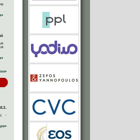
ια
α»
πό
μα
αι
α»
που»
Ε.Σ.
ος -
ερα»