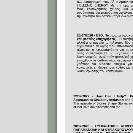
των Αισθήσεων» στον Δήμο Αμπελοκ
HELLENiQ ENERGY. Με την πρωτοβο
ένας κοινόχρηστος χώρος και δη
συνάντησης για μικρούς και μεγάλους
την ποιότητα του αστικού περιβάλλοντο
28/07/2026 - ESG: Τα πρώτα πρακτι
και μεσαίες επιχειρήσεις
- Η συζήτη
αλλάξει σημαντικά τα τελευταία δύο χ
ευρωπαϊκές αλλαγές που απλοποιούν
πλαισίου, η πραγματικότητα για τις επ
όσες συνεργάζονται με μεγάλους 
διαγωνισμούς, αναζητούν τραπεζική 
ενταχθούν σε διεθνείς αλυσίδες προμ
γρήγορα να δώσουν στοιχεία για 
κοινωνικές επιδόσεις τους καθώς και γ
διακυβέρνησης που εφαρμόζουν.
22/07/2027 - How Can I Help?: Pro
Approach to Disability Inclusion and D
This episode of Stories Shape Stories exp
of inclusive development and the...
30/07/2026 - ΣΥΓΚΙΝΗΤΙΚΕΣ ΔΩΡΕ
ΠΑΠΑΜΑΝΩΛΗ ΚΑΙ ΚΥΡΙΑΚΟΠΟΥΛΟΥ 