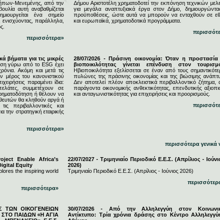
ήπων-Μενεμένης, από την
Δήμου Αριστοτέλη χρηματοδοτεί την εκπόνηση τεχνικών μελ
υλία αυτή αναβαθμίζεται
για μεγάλα αναπτυξιακά έργα στον Δήμο, δημιουργώντας
μιουργείται ένα σημείο
προϋποθέσεις, ώστε αυτά να μπορούν να ενταχθούν σε εθ
, ενισχύοντας, παράλληλα,
και ευρωπαϊκά, χρηματοδοτικά προγράμματα.
ς.
περισσότ
περισσότερα»
κά βήματα για τις μικρές
28/07/2026 - Πράσινη οικονομία: Όταν η προστασία
ση γύρω από το ESG έχει
βιοποικιλότητας γίνεται επένδυση στον τουρισμ
ρόνια. Ακόμη και μετά τις
Ηβιοποικιλότητα εξελίσσεται σε έναν από τους σημαντικότε
 μέρος του κανονιστικού
πυλώνες της πράσινης οικονομίας και της βιώσιμης ανάπτυ
ιχειρήσεις παραμένει ίδια:
Δεν αποτελεί πλέον αποκλειστικά περιβαλλοντικό ζήτημα, 
πελάτες, συμμετέχουν σε
παράγοντα οικονομικής ανθεκτικότητας, επενδυτικής αξιοπι
χρηματοδότηση ή θέλουν να
και ανταγωνιστικότητας για επιχειρήσεις και προορισμούς.
ηθευτών θα κληθούν αργά ή
περισσότ
τις περιβαλλοντικές και
ια την στρατηγική εταιρικής
περισσότερα»
περισσότερα γενικά 
ject Enable Africa’s
22/07/2027 - Τριμηνιαίο Περιοδικό Ε.Ε.Σ. (Απρίλιος - Ιούνι
igital Equity
2026)
lores the inspiring world
Τριμηνιαίο Περιοδικό Ε.Ε.Σ. (Απρίλιος - Ιούνιος 2026)
περισσότερ
περισσότερα»
ΕΣ ΤΩΝ ΟΙΚΟΓΕΝΕΙΩΝ
30/07/2026 - Από την Αλληλεγγύη στον Κοινωνι
ΣΤΟ ΠΑΙΔΩΝ «Η ΑΓΙΑ
Αντίκτυπο: Τρία χρόνια δράσης στο Κέντρο Αλληλεγγύ