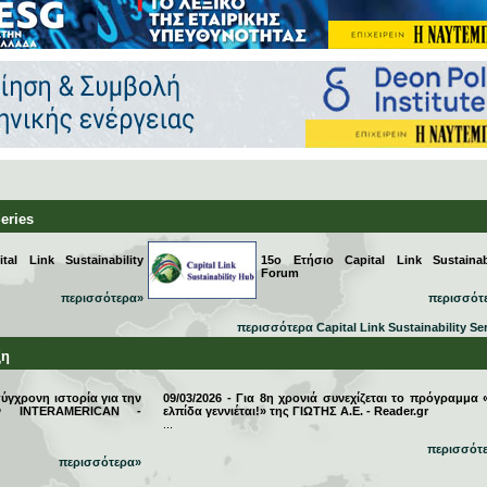
Series
al Link Sustainability
15ο Ετήσιο Capital Link Sustainabi
Forum
περισσότερα»
περισσότ
περισσότερα Capital Link Sustainability Se
ξη
σύγχρονη ιστορία για την
09/03/2026 - Για 8η χρονιά συνεχίζεται το πρόγραμμα 
την INTERAMERICAN -
ελπίδα γεννιέται!» της ΓΙΩΤΗΣ Α.Ε. - Reader.gr
...
περισσότ
περισσότερα»