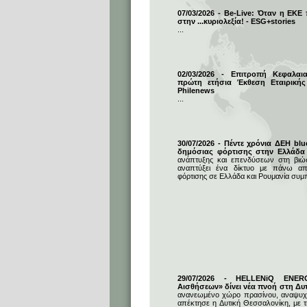
07/03/2026 - Be-Live: Όταν η ΕΚΕ
στην ...κυριολεξία! - ESG+stories
...
02/03/2026 - Επιτροπή Κεφαλαι
πρώτη ετήσια Έκθεση Εταιρικής
Philenews
...
30/07/2026 - Πέντε χρόνια ΔΕΗ blu
δημόσιας φόρτισης στην Ελλάδα
ανάπτυξης και επενδύσεων στη βιώσι
αναπτύξει ένα δίκτυο με πάνω απ
φόρτισης σε Ελλάδα και Ρουμανία συμ
29/07/2026 - HELLENiQ ENE
Αισθήσεων» δίνει νέα πνοή στη Δυ
ανανεωμένο χώρο πρασίνου, αναψυχή
απέκτησε η Δυτική Θεσσαλονίκη, με 