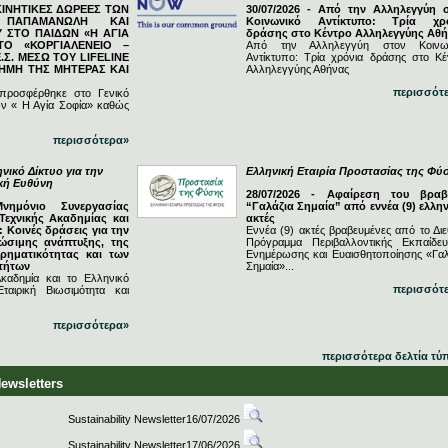
ΓΚΙΝΗΤΙΚΕΣ ΔΩΡΕΕΣ ΤΩΝ
30/07/2026 - Από την Αλληλεγγύη 
Ν ΠΑΠΑΜΑΝΩΛΗ ΚΑΙ
Κοινωνικό Αντίκτυπο: Τρία χρ
 ΣΤΟ ΠΑΙΔΩΝ «Η ΑΓΙΑ
δράσης στο Κέντρο Αλληλεγγύης Αθ
ΤΟ «ΚΟΡΓΙΑΛΕΝΕΙΟ –
Από την Αλληλεγγύη στον Κοινω
.Σ. ΜΕΣΩ ΤΟΥ LIFELINE
Αντίκτυπο: Τρία χρόνια δράσης στο Κέ
ΗΜΗ ΤΗΣ ΜΗΤΕΡΑΣ ΚΑΙ
Αλληλεγγύης Αθήνας
περισσότ
 προσφέρθηκε στο Γενικό
ν « Η Αγία Σοφία» καθώς
περισσότερα»
νικό Δίκτυο για την
Ελληνική Εταιρία Προστασίας της Φύ
ική Ευθύνη
28/07/2026 - Αφαίρεση του βραβ
Μνημόνιο Συνεργασίας
“Γαλάζια Σημαία” από εννέα (9) ελλην
Τεχνικής Ακαδημίας και
ακτές
 Κοινές δράσεις για την
Εννέα (9) ακτές βραβευμένες από το Διε
ώσιμης ανάπτυξης, της
Πρόγραμμα Περιβαλλοντικής Εκπαίδευ
ιρηματικότητας και των
Ενημέρωσης και Ευαισθητοποίησης «Γαλ
τήτων
Σημαία»...
καδημία και το Ελληνικό
περισσότ
ταιρική Βιωσιμότητα και
περισσότερα»
περισσότερα δελτία τύ
Newsletters
Sustainability Newsletter16/07/2026
Sustainability Newsletter17/06/2026