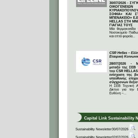
30/07/2026 - ΣΥ
ΟΙΚΟΓΕΝΕΙΩ
ΚΥΡΙΑΚΟΠΟΥΛΟΥ
ΣΟΦΙΑ» ΚΑΙ Σ
ΜΠΕΝΑΚΕΙΟ» Ε.Ε
HELLAS ΣΤΗ ΜΝ
ΓΙΑΓΙΑΣ ΤΟΥΣ
Μία θερμοκοιτίδα
Νοσοκομείο Παίδω
και επτά φορεία...
CSR Hellas – Ελλη
Εταιρική Κοινων
28/07/2026 - 
μεταξύ της ΣΕΒ 
του CSR HELLAS:
ενίσχυση της βι
υπεύθυνης επιχε
σύγχρονων δεξιο
Η ΣΕΒ Τεχνική Α
Δίκτυο για την Ε
Ευθύνη –...
Capital Link Sustainability 
Sustainability Newsletter30/07/2026
Sustainability Newsletter02/07/2026