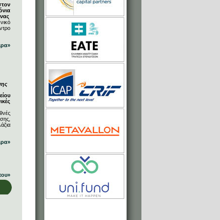
στον
όνια
ήνας
νικό
ντρο
ερα»
σης
είου
ικές
θνές
σης,
άζια
ερα»
που»