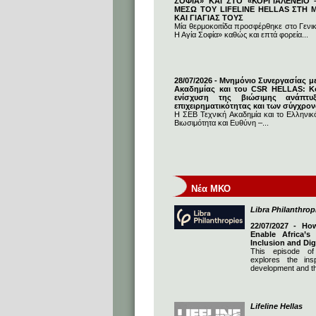
ΣΟΦΙΑ» ΚΑΙ ΣΤΟ «ΚΟΡΓΙΑΛΕΝΕΙΟ –
ΜΕΣΩ ΤΟΥ LIFELINE HELLAS ΣΤΗ
ΚΑΙ ΓΙΑΓΙΑΣ ΤΟΥΣ
Μία θερμοκοιτίδα προσφέρθηκε στο Γενι
Η Αγία Σοφία» καθώς και επτά φορεία...
28/07/2026 - Μνημόνιο Συνεργασίας μ
Ακαδημίας και του CSR HELLAS: Κο
ενίσχυση της βιώσιμης ανάπτυ
επιχειρηματικότητας και των σύγχρο
Η ΣΕΒ Τεχνική Ακαδημία και το Ελληνικό
Βιωσιμότητα και Ευθύνη –...
Νέα ΜΚΟ
Libra Philanthrop
22/07/2027 - Ho
Enable Africa’s
Inclusion and Dig
This episode of
explores the insp
development and th
Lifeline Hellas