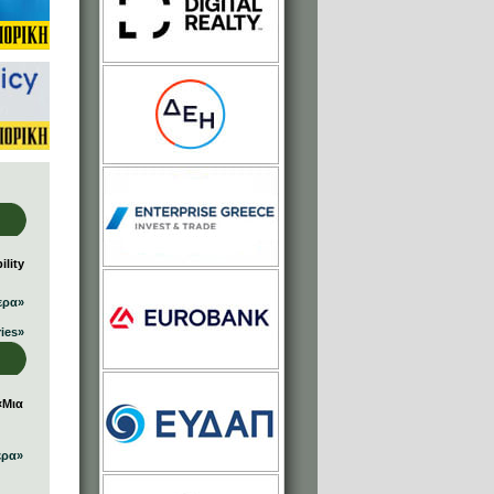
lity
ερα»
ries»
«Μια
ερα»