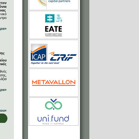
στον
όνια
ήνας
νικό
ντρο
ερα»
σης
είου
ικές
θνές
σης,
άζια
ερα»
που»