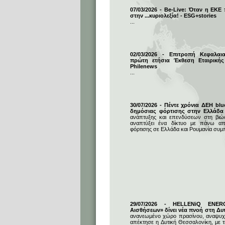
07/03/2026 - Be-Live: Όταν η ΕΚΕ
στην ...κυριολεξία! - ESG+stories
...
02/03/2026 - Επιτροπή Κεφαλαι
πρώτη ετήσια Έκθεση Εταιρικής
Philenews
...
30/07/2026 - Πέντε χρόνια ΔΕΗ blu
δημόσιας φόρτισης στην Ελλάδα
ανάπτυξης και επενδύσεων στη βιώσι
αναπτύξει ένα δίκτυο με πάνω απ
φόρτισης σε Ελλάδα και Ρουμανία συμ
29/07/2026 - HELLENiQ ENE
Αισθήσεων» δίνει νέα πνοή στη Δυ
ανανεωμένο χώρο πρασίνου, αναψυχή
απέκτησε η Δυτική Θεσσαλονίκη, με 