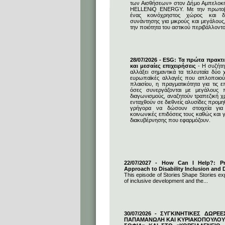
των Αισθήσεων» στον Δήμο Αμπελοκ
HELLENiQ ENERGY. Με την πρωτοβο
ένας κοινόχρηστος χώρος και δη
συνάντησης για μικρούς και μεγάλους
την ποιότητα του αστικού περιβάλλοντο
28/07/2026 - ESG: Τα πρώτα πρακτι
και μεσαίες επιχειρήσεις
- Η συζήτη
αλλάξει σημαντικά τα τελευταία δύο χ
ευρωπαϊκές αλλαγές που απλοποιούν
πλαισίου, η πραγματικότητα για τις επ
όσες συνεργάζονται με μεγάλους 
διαγωνισμούς, αναζητούν τραπεζική 
ενταχθούν σε διεθνείς αλυσίδες προμ
γρήγορα να δώσουν στοιχεία για 
κοινωνικές επιδόσεις τους καθώς και γ
διακυβέρνησης που εφαρμόζουν.
22/07/2027 - How Can I Help?: Pro
Approach to Disability Inclusion and D
This episode of Stories Shape Stories exp
of inclusive development and the...
30/07/2026 - ΣΥΓΚΙΝΗΤΙΚΕΣ ΔΩΡΕ
ΠΑΠΑΜΑΝΩΛΗ ΚΑΙ ΚΥΡΙΑΚΟΠΟΥΛΟΥ 