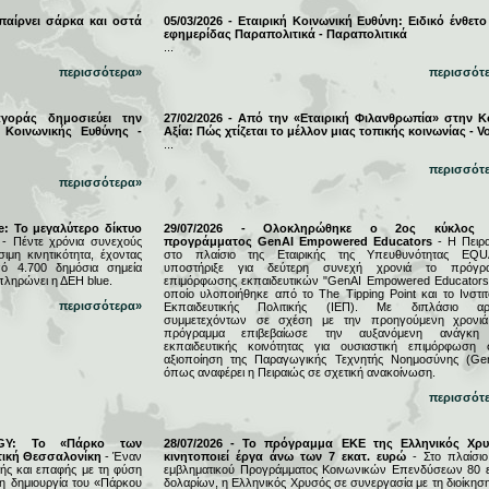
 παίρνει σάρκα και οστά
05/03/2026 - Εταιρική Κοινωνική Ευθύνη: Ειδικό ένθετο
εφημερίδας Παραπολιτικά - Παραπολιτικά
...
περισσότερα»
περισσότ
αγοράς δημοσιεύει την
27/02/2026 - Από την «Εταιρική Φιλανθρωπία» στην Κ
 Κοινωνικής Ευθύνης -
Αξία: Πώς χτίζεται το μέλλον μιας τοπικής κοινωνίας - Vo
...
περισσότ
περισσότερα»
e: Το μεγαλύτερο δίκτυο
29/07/2026 - Ολοκληρώθηκε ο 2ος κύκλος 
- Πέντε χρόνια συνεχούς
προγράμματος GenAI Empowered Educators
- Η Πειρα
μη κινητικότητα, έχοντας
στο πλαίσιο της Εταιρικής της Υπευθυνότητας EQU
ό 4.700 δημόσια σημεία
υποστήριξε για δεύτερη συνεχή χρονιά το πρόγρ
πληρώνει η ΔΕΗ blue.
επιμόρφωσης εκπαιδευτικών "GenAI Empowered Educators"
οποίο υλοποιήθηκε από το The Tipping Point και το Ινστιτ
περισσότερα»
Εκπαιδευτικής Πολιτικής (ΙΕΠ). Με διπλάσιο αρ
συμμετεχόντων σε σχέση με την προηγούμενη χρονιά
πρόγραμμα επιβεβαίωσε την αυξανόμενη ανάγκη
εκπαιδευτικής κοινότητας για ουσιαστική επιμόρφωση 
αξιοποίηση της Παραγωγικής Τεχνητής Νοημοσύνης (Gen
όπως αναφέρει η Πειραιώς σε σχετική ανακοίνωση.
περισσότ
RGY: Το «Πάρκο των
28/07/2026 - Το πρόγραμμα ΕΚΕ της Ελληνικός Χρ
τική Θεσσαλονίκη
- Έναν
κινητοποιεί έργα άνω των 7 εκατ. ευρώ
- Στο πλαίσιο
ς και επαφής με τη φύση
εμβληματικού Προγράμματος Κοινωνικών Επενδύσεων 80 ε
τη δημιουργία του «Πάρκου
δολαρίων, η Ελληνικός Χρυσός σε συνεργασία με τη διοίκησ