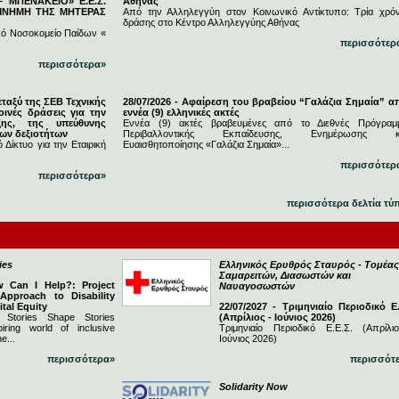
 ΜΠΕΝΑΚΕΙΟ» Ε.Ε.Σ.
Αθήνας
 ΜΝΗΜΗ ΤΗΣ ΜΗΤΕΡΑΣ
Από την Αλληλεγγύη στον Κοινωνικό Αντίκτυπο: Τρία χρόν
δράσης στο Κέντρο Αλληλεγγύης Αθήνας
κό Νοσοκομείο Παίδων «
περισσότερ
περισσότερα»
εταξύ της ΣΕΒ Τεχνικής
28/07/2026 - Αφαίρεση του βραβείου “Γαλάζια Σημαία” α
ινές δράσεις για την
εννέα (9) ελληνικές ακτές
ξης, της υπεύθυνης
Εννέα (9) ακτές βραβευμένες από το Διεθνές Πρόγραμ
νων δεξιοτήτων
Περιβαλλοντικής Εκπαίδευσης, Ενημέρωσης κ
 Δίκτυο για την Εταιρική
Ευαισθητοποίησης «Γαλάζια Σημαία»...
περισσότερ
περισσότερα»
περισσότερα δελτία τύ
ies
Ελληνικός Ερυθρός Σταυρός - Τομέας
Σαμαρειτών, Διασωστών και
w Can I Help?: Project
Ναυαγοσωστών
 Approach to Disability
ital Equity
22/07/2027 - Τριμηνιαίο Περιοδικό Ε.
 Stories Shape Stories
(Απρίλιος - Ιούνιος 2026)
iring world of inclusive
Τριμηνιαίο Περιοδικό Ε.Ε.Σ. (Απρίλι
e...
Ιούνιος 2026)
περισσότερα»
περισσότ
Solidarity Now