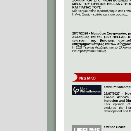
ΣΟΦΙΑ» ΚΑΙ ΣΤΟ «ΚΟΡΓΙΑΛΕΝΕΙΟ –
ΜΕΣΩ ΤΟΥ LIFELINE HELLAS ΣΤΗ
ΚΑΙ ΓΙΑΓΙΑΣ ΤΟΥΣ
Μία θερμοκοιτίδα προσφέρθηκε στο Γενι
Η Αγία Σοφία» καθώς και επτά φορεία...
28/07/2026 - Μνημόνιο Συνεργασίας μ
Ακαδημίας και του CSR HELLAS: Κο
ενίσχυση της βιώσιμης ανάπτυ
επιχειρηματικότητας και των σύγχρο
Η ΣΕΒ Τεχνική Ακαδημία και το Ελληνικό
Βιωσιμότητα και Ευθύνη –...
Νέα ΜΚΟ
Libra Philanthrop
22/07/2027 - Ho
Enable Africa’s
Inclusion and Dig
This episode of
explores the insp
development and th
Lifeline Hellas