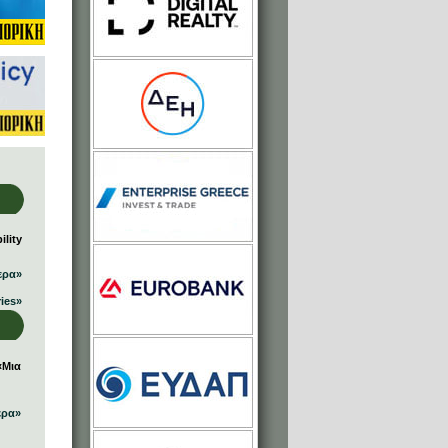
lity
ερα»
ries»
«Μια
ερα»