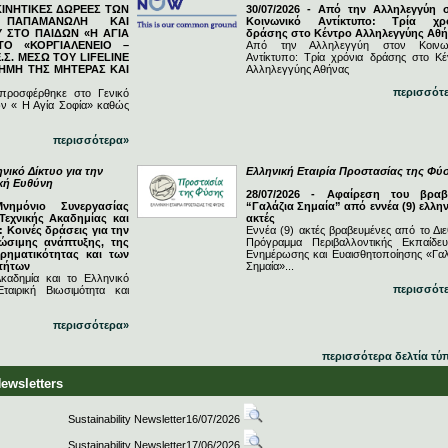
ΓΚΙΝΗΤΙΚΕΣ ΔΩΡΕΕΣ ΤΩΝ
30/07/2026 - Από την Αλληλεγγύη 
Ν ΠΑΠΑΜΑΝΩΛΗ ΚΑΙ
Κοινωνικό Αντίκτυπο: Τρία χρ
 ΣΤΟ ΠΑΙΔΩΝ «Η ΑΓΙΑ
δράσης στο Κέντρο Αλληλεγγύης Αθ
ΤΟ «ΚΟΡΓΙΑΛΕΝΕΙΟ –
Από την Αλληλεγγύη στον Κοινω
.Σ. ΜΕΣΩ ΤΟΥ LIFELINE
Αντίκτυπο: Τρία χρόνια δράσης στο Κέ
ΗΜΗ ΤΗΣ ΜΗΤΕΡΑΣ ΚΑΙ
Αλληλεγγύης Αθήνας
περισσότ
 προσφέρθηκε στο Γενικό
ν « Η Αγία Σοφία» καθώς
περισσότερα»
νικό Δίκτυο για την
Ελληνική Εταιρία Προστασίας της Φύ
ική Ευθύνη
28/07/2026 - Αφαίρεση του βραβ
Μνημόνιο Συνεργασίας
“Γαλάζια Σημαία” από εννέα (9) ελλην
Τεχνικής Ακαδημίας και
ακτές
 Κοινές δράσεις για την
Εννέα (9) ακτές βραβευμένες από το Διε
ώσιμης ανάπτυξης, της
Πρόγραμμα Περιβαλλοντικής Εκπαίδευ
ιρηματικότητας και των
Ενημέρωσης και Ευαισθητοποίησης «Γαλ
τήτων
Σημαία»...
καδημία και το Ελληνικό
περισσότ
ταιρική Βιωσιμότητα και
περισσότερα»
περισσότερα δελτία τύ
Newsletters
Sustainability Newsletter16/07/2026
Sustainability Newsletter17/06/2026