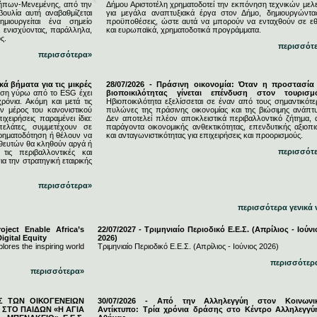
ήπων-Μενεμένης, από την
Δήμου Αριστοτέλη χρηματοδοτεί την εκπόνηση τεχνικών μελ
υλία αυτή αναβαθμίζεται
για μεγάλα αναπτυξιακά έργα στον Δήμο, δημιουργώντας
μιουργείται ένα σημείο
προϋποθέσεις, ώστε αυτά να μπορούν να ενταχθούν σε εθ
, ενισχύοντας, παράλληλα,
και ευρωπαϊκά, χρηματοδοτικά προγράμματα.
ς.
περισσότ
περισσότερα»
κά βήματα για τις μικρές
28/07/2026 - Πράσινη οικονομία: Όταν η προστασία
ση γύρω από το ESG έχει
βιοποικιλότητας γίνεται επένδυση στον τουρισμ
ρόνια. Ακόμη και μετά τις
Ηβιοποικιλότητα εξελίσσεται σε έναν από τους σημαντικότε
 μέρος του κανονιστικού
πυλώνες της πράσινης οικονομίας και της βιώσιμης ανάπτυ
ιχειρήσεις παραμένει ίδια:
Δεν αποτελεί πλέον αποκλειστικά περιβαλλοντικό ζήτημα, 
πελάτες, συμμετέχουν σε
παράγοντα οικονομικής ανθεκτικότητας, επενδυτικής αξιοπι
χρηματοδότηση ή θέλουν να
και ανταγωνιστικότητας για επιχειρήσεις και προορισμούς.
ηθευτών θα κληθούν αργά ή
περισσότ
τις περιβαλλοντικές και
ια την στρατηγική εταιρικής
περισσότερα»
περισσότερα γενικά 
ject Enable Africa’s
22/07/2027 - Τριμηνιαίο Περιοδικό Ε.Ε.Σ. (Απρίλιος - Ιούνι
igital Equity
2026)
lores the inspiring world
Τριμηνιαίο Περιοδικό Ε.Ε.Σ. (Απρίλιος - Ιούνιος 2026)
περισσότερ
περισσότερα»
ΕΣ ΤΩΝ ΟΙΚΟΓΕΝΕΙΩΝ
30/07/2026 - Από την Αλληλεγγύη στον Κοινωνι
ΣΤΟ ΠΑΙΔΩΝ «Η ΑΓΙΑ
Αντίκτυπο: Τρία χρόνια δράσης στο Κέντρο Αλληλεγγύ