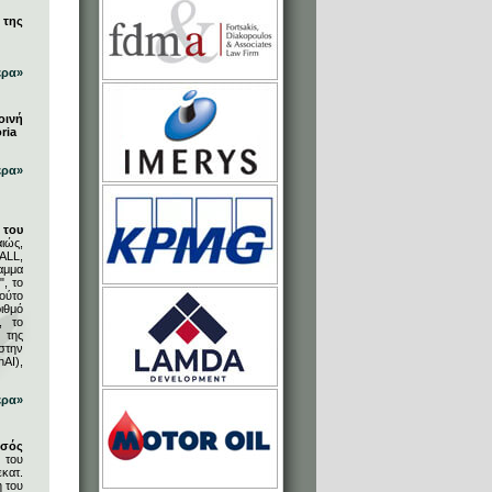
 της
ερα»
οινή
ria
ερα»
του
ιώς,
ALL,
αμμα
, το
ούτο
ιθμό
, το
 της
στην
AI),
ερα»
υσός
 του
κατ.
η του