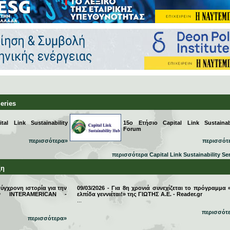
Series
al Link Sustainability
15ο Ετήσιο Capital Link Sustainabi
Forum
περισσότερα»
περισσότ
περισσότερα Capital Link Sustainability Se
ξη
σύγχρονη ιστορία για την
09/03/2026 - Για 8η χρονιά συνεχίζεται το πρόγραμμα 
την INTERAMERICAN -
ελπίδα γεννιέται!» της ΓΙΩΤΗΣ Α.Ε. - Reader.gr
...
περισσότ
περισσότερα»