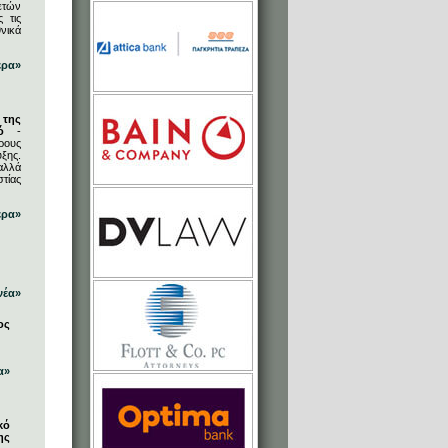
ετών
 τις
νικά
ερα»
 της
ό
-
ρους
ξης.
αλλά
στίας
ερα»
νέα»
ος
α»
κό
ης