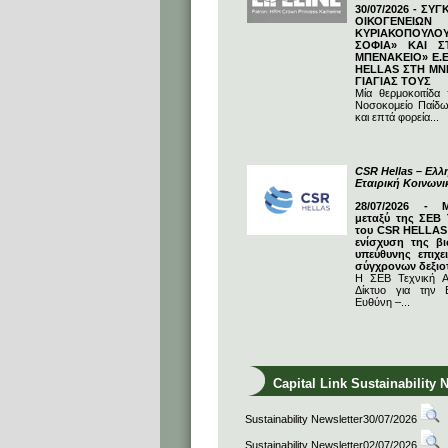
30/07/2026 - ΣΥ
ΟΙΚΟΓΕΝΕΙΩ
ΚΥΡΙΑΚΟΠΟΥΛΟΥ
ΣΟΦΙΑ» ΚΑΙ Σ
ΜΠΕΝΑΚΕΙΟ» Ε.Ε
HELLAS ΣΤΗ ΜΝ
ΓΙΑΓΙΑΣ ΤΟΥΣ
Μία θερμοκοιτίδα
Νοσοκομείο Παίδω
και επτά φορεία...
CSR Hellas – Ελλη
Εταιρική Κοινων
28/07/2026 - 
μεταξύ της ΣΕΒ 
του CSR HELLAS:
ενίσχυση της βι
υπεύθυνης επιχε
σύγχρονων δεξιο
Η ΣΕΒ Τεχνική Α
Δίκτυο για την Ε
Ευθύνη –...
Capital Link Sustainability 
Sustainability Newsletter30/07/2026
Sustainability Newsletter02/07/2026