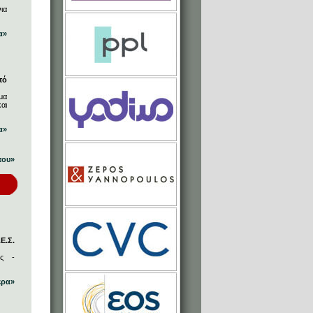
ια
α»
πό
μα
αι
α»
που»
Ε.Σ.
ος -
ερα»