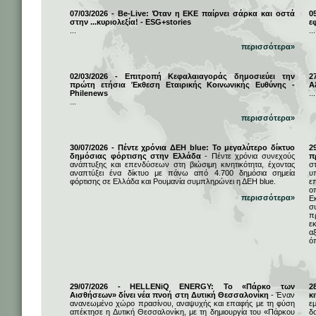
07/03/2026 - Be-Live: Όταν η ΕΚΕ παίρνει σάρκα και οστά
0
στην ...κυριολεξία! - ESG+stories
ε
...
...
περισσότερα»
02/03/2026 - Επιτροπή Κεφαλαιαγοράς δημοσιεύει την
2
πρώτη ετήσια Έκθεση Εταιρικής Κοινωνικής Ευθύνης -
Α
Philenews
...
...
περισσότερα»
30/07/2026 - Πέντε χρόνια ΔΕΗ blue: Το μεγαλύτερο δίκτυο
2
δημόσιας φόρτισης στην Ελλάδα
- Πέντε χρόνια συνεχούς
π
ανάπτυξης και επενδύσεων στη βιώσιμη κινητικότητα, έχοντας
σ
αναπτύξει ένα δίκτυο με πάνω από 4.700 δημόσια σημεία
υ
φόρτισης σε Ελλάδα και Ρουμανία συμπληρώνει η ΔΕΗ blue.
ε
ο
περισσότερα»
Ε
σ
π
ε
α
ό
29/07/2026 - HELLENiQ ENERGY: Το «Πάρκο των
2
Αισθήσεων» δίνει νέα πνοή στη Δυτική Θεσσαλονίκη
- Έναν
κ
ανανεωμένο χώρο πρασίνου, αναψυχής και επαφής με τη φύση
ε
απέκτησε η Δυτική Θεσσαλονίκη, με τη δημιουργία του «Πάρκου
δ