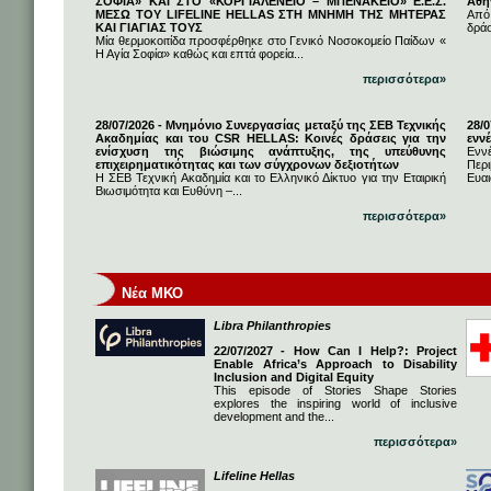
ΣΟΦΙΑ» ΚΑΙ ΣΤΟ «ΚΟΡΓΙΑΛΕΝΕΙΟ – ΜΠΕΝΑΚΕΙΟ» Ε.Ε.Σ.
Αθή
ΜΕΣΩ ΤΟΥ LIFELINE HELLAS ΣΤΗ ΜΝΗΜΗ ΤΗΣ ΜΗΤΕΡΑΣ
Από
ΚΑΙ ΓΙΑΓΙΑΣ ΤΟΥΣ
δρά
Μία θερμοκοιτίδα προσφέρθηκε στο Γενικό Νοσοκομείο Παίδων «
Η Αγία Σοφία» καθώς και επτά φορεία...
περισσότερα»
28/07/2026 - Μνημόνιο Συνεργασίας μεταξύ της ΣΕΒ Τεχνικής
28/
Ακαδημίας και του CSR HELLAS: Κοινές δράσεις για την
εννέ
ενίσχυση της βιώσιμης ανάπτυξης, της υπεύθυνης
Ενν
επιχειρηματικότητας και των σύγχρονων δεξιοτήτων
Πε
Η ΣΕΒ Τεχνική Ακαδημία και το Ελληνικό Δίκτυο για την Εταιρική
Ευαι
Βιωσιμότητα και Ευθύνη –...
περισσότερα»
Νέα ΜΚΟ
Libra Philanthropies
22/07/2027 - How Can I Help?: Project
Enable Africa’s Approach to Disability
Inclusion and Digital Equity
This episode of Stories Shape Stories
explores the inspiring world of inclusive
development and the...
περισσότερα»
Lifeline Hellas