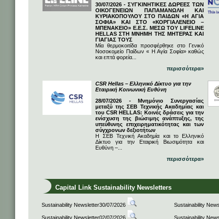
30/07/2026 - ΣΥΓΚΙΝΗΤΙΚΕΣ ΔΩΡΕΕΣ ΤΩΝ
ΟΙΚΟΓΕΝΕΙΩΝ ΠΑΠΑΜΑΝΩΛΗ ΚΑΙ
ΚΥΡΙΑΚΟΠΟΥΛΟΥ ΣΤΟ ΠΑΙΔΩΝ «Η ΑΓΙΑ
ΣΟΦΙΑ» ΚΑΙ ΣΤΟ «ΚΟΡΓΙΑΛΕΝΕΙΟ –
ΜΠΕΝΑΚΕΙΟ» Ε.Ε.Σ. ΜΕΣΩ ΤΟΥ LIFELINE
HELLAS ΣΤΗ ΜΝΗΜΗ ΤΗΣ ΜΗΤΕΡΑΣ ΚΑΙ
ΓΙΑΓΙΑΣ ΤΟΥΣ
Μία θερμοκοιτίδα προσφέρθηκε στο Γενικό
Νοσοκομείο Παίδων « Η Αγία Σοφία» καθώς
και επτά φορεία...
περισσότερα»
CSR Hellas – Ελληνικό Δίκτυο για την
Εταιρική Κοινωνική Ευθύνη
28/07/2026 - Μνημόνιο Συνεργασίας
μεταξύ της ΣΕΒ Τεχνικής Ακαδημίας και
του CSR HELLAS: Κοινές δράσεις για την
ενίσχυση της βιώσιμης ανάπτυξης, της
υπεύθυνης επιχειρηματικότητας και των
σύγχρονων δεξιοτήτων
Η ΣΕΒ Τεχνική Ακαδημία και το Ελληνικό
Δίκτυο για την Εταιρική Βιωσιμότητα και
Ευθύνη –...
περισσότερα»
Capital Link Sustainability Newsletters
Sustainability Newsletter30/07/2026
Sustainability New
Sustainability Newsletter02/07/2026
Sustainability New