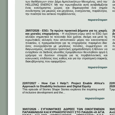
των Αισθήσεων» στον Δήμο Αμπελοκήπων-Μενεμένης, από την
Δ
HELLENiQ ENERGY. Με την πρωτοβουλία αυτή αναβαθμίζεται
γ
ένας κοινόχρηστος χώρος και δημιουργείται ένα σημείο
π
συνάντησης για μικρούς και μεγάλους, ενισχύοντας, παράλληλα,
κ
την ποιότητα του αστικού περιβάλλοντος.
περισσότερα»
28/07/2026 - ESG: Τα πρώτα πρακτικά βήματα για τις μικρές
2
και μεσαίες επιχειρήσεις
- Η συζήτηση γύρω από το ESG έχει
β
αλλάξει σημαντικά τα τελευταία δύο χρόνια. Ακόμη και μετά τις
Η
ευρωπαϊκές αλλαγές που απλοποιούν μέρος του κανονιστικού
π
πλαισίου, η πραγματικότητα για τις επιχειρήσεις παραμένει ίδια:
Δ
όσες συνεργάζονται με μεγάλους πελάτες, συμμετέχουν σε
π
διαγωνισμούς, αναζητούν τραπεζική χρηματοδότηση ή θέλουν να
κα
ενταχθούν σε διεθνείς αλυσίδες προμηθευτών θα κληθούν αργά ή
γρήγορα να δώσουν στοιχεία για τις περιβαλλοντικές και
κοινωνικές επιδόσεις τους καθώς και για την στρατηγική εταιρικής
διακυβέρνησης που εφαρμόζουν.
περισσότερα»
22/07/2027 - How Can I Help?: Project Enable Africa’s
22/0
Approach to Disability Inclusion and Digital Equity
202
This episode of Stories Shape Stories explores the inspiring world
Τριμ
of inclusive development and the...
περισσότερα»
30/07/2026 - ΣΥΓΚΙΝΗΤΙΚΕΣ ΔΩΡΕΕΣ ΤΩΝ ΟΙΚΟΓΕΝΕΙΩΝ
30/
ΠΑΠΑΜΑΝΩΛΗ ΚΑΙ ΚΥΡΙΑΚΟΠΟΥΛΟΥ ΣΤΟ ΠΑΙΔΩΝ «Η ΑΓΙΑ
Αντ