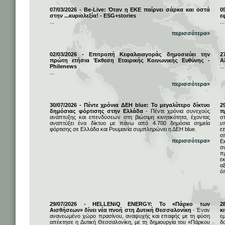
07/03/2026 - Be-Live: Όταν η ΕΚΕ παίρνει σάρκα και οστά
0
στην ...κυριολεξία! - ESG+stories
ε
...
...
περισσότερα»
02/03/2026 - Επιτροπή Κεφαλαιαγοράς δημοσιεύει την
2
πρώτη ετήσια Έκθεση Εταιρικής Κοινωνικής Ευθύνης -
Α
Philenews
...
...
περισσότερα»
30/07/2026 - Πέντε χρόνια ΔΕΗ blue: Το μεγαλύτερο δίκτυο
2
δημόσιας φόρτισης στην Ελλάδα
- Πέντε χρόνια συνεχούς
π
ανάπτυξης και επενδύσεων στη βιώσιμη κινητικότητα, έχοντας
σ
αναπτύξει ένα δίκτυο με πάνω από 4.700 δημόσια σημεία
υ
φόρτισης σε Ελλάδα και Ρουμανία συμπληρώνει η ΔΕΗ blue.
ε
ο
περισσότερα»
Ε
σ
π
ε
α
ό
29/07/2026 - HELLENiQ ENERGY: Το «Πάρκο των
2
Αισθήσεων» δίνει νέα πνοή στη Δυτική Θεσσαλονίκη
- Έναν
κ
ανανεωμένο χώρο πρασίνου, αναψυχής και επαφής με τη φύση
ε
απέκτησε η Δυτική Θεσσαλονίκη, με τη δημιουργία του «Πάρκου
δ