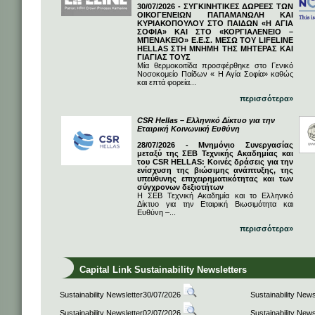
30/07/2026 - ΣΥΓΚΙΝΗΤΙΚΕΣ ΔΩΡΕΕΣ ΤΩΝ
ΟΙΚΟΓΕΝΕΙΩΝ ΠΑΠΑΜΑΝΩΛΗ ΚΑΙ
ΚΥΡΙΑΚΟΠΟΥΛΟΥ ΣΤΟ ΠΑΙΔΩΝ «Η ΑΓΙΑ
ΣΟΦΙΑ» ΚΑΙ ΣΤΟ «ΚΟΡΓΙΑΛΕΝΕΙΟ –
ΜΠΕΝΑΚΕΙΟ» Ε.Ε.Σ. ΜΕΣΩ ΤΟΥ LIFELINE
HELLAS ΣΤΗ ΜΝΗΜΗ ΤΗΣ ΜΗΤΕΡΑΣ ΚΑΙ
ΓΙΑΓΙΑΣ ΤΟΥΣ
Μία θερμοκοιτίδα προσφέρθηκε στο Γενικό
Νοσοκομείο Παίδων « Η Αγία Σοφία» καθώς
και επτά φορεία...
περισσότερα»
CSR Hellas – Ελληνικό Δίκτυο για την
Εταιρική Κοινωνική Ευθύνη
28/07/2026 - Μνημόνιο Συνεργασίας
μεταξύ της ΣΕΒ Τεχνικής Ακαδημίας και
του CSR HELLAS: Κοινές δράσεις για την
ενίσχυση της βιώσιμης ανάπτυξης, της
υπεύθυνης επιχειρηματικότητας και των
σύγχρονων δεξιοτήτων
Η ΣΕΒ Τεχνική Ακαδημία και το Ελληνικό
Δίκτυο για την Εταιρική Βιωσιμότητα και
Ευθύνη –...
περισσότερα»
Capital Link Sustainability Newsletters
Sustainability Newsletter30/07/2026
Sustainability New
Sustainability Newsletter02/07/2026
Sustainability New