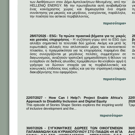
των Αισθήσεων» στον Δήμο Αμπελοκήπων-Μενεμένης, από την
Δ
HELLENiQ ENERGY. Με την πρωτοβουλία αυτή αναβαθμίζεται
γ
ένας κοινόχρηστος χώρος και δημιουργείται ένα σημείο
π
συνάντησης για μικρούς και μεγάλους, ενισχύοντας, παράλληλα,
κ
την ποιότητα του αστικού περιβάλλοντος.
περισσότερα»
28/07/2026 - ESG: Τα πρώτα πρακτικά βήματα για τις μικρές
2
και μεσαίες επιχειρήσεις
- Η συζήτηση γύρω από το ESG έχει
β
αλλάξει σημαντικά τα τελευταία δύο χρόνια. Ακόμη και μετά τις
Η
ευρωπαϊκές αλλαγές που απλοποιούν μέρος του κανονιστικού
π
πλαισίου, η πραγματικότητα για τις επιχειρήσεις παραμένει ίδια:
Δ
όσες συνεργάζονται με μεγάλους πελάτες, συμμετέχουν σε
π
διαγωνισμούς, αναζητούν τραπεζική χρηματοδότηση ή θέλουν να
κα
ενταχθούν σε διεθνείς αλυσίδες προμηθευτών θα κληθούν αργά ή
γρήγορα να δώσουν στοιχεία για τις περιβαλλοντικές και
κοινωνικές επιδόσεις τους καθώς και για την στρατηγική εταιρικής
διακυβέρνησης που εφαρμόζουν.
περισσότερα»
22/07/2027 - How Can I Help?: Project Enable Africa’s
22/0
Approach to Disability Inclusion and Digital Equity
202
This episode of Stories Shape Stories explores the inspiring world
Τριμ
of inclusive development and the...
περισσότερα»
30/07/2026 - ΣΥΓΚΙΝΗΤΙΚΕΣ ΔΩΡΕΕΣ ΤΩΝ ΟΙΚΟΓΕΝΕΙΩΝ
30/
ΠΑΠΑΜΑΝΩΛΗ ΚΑΙ ΚΥΡΙΑΚΟΠΟΥΛΟΥ ΣΤΟ ΠΑΙΔΩΝ «Η ΑΓΙΑ
Αντ