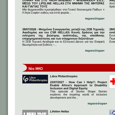
ΣΟΦΙΑ» ΚΑΙ ΣΤΟ «ΚΟΡΓΙΑΛΕΝΕΙΟ – ΜΠΕΝΑΚΕΙΟ» Ε.Ε.Σ.
Αθή
ΜΕΣΩ ΤΟΥ LIFELINE HELLAS ΣΤΗ ΜΝΗΜΗ ΤΗΣ ΜΗΤΕΡΑΣ
Από
ΚΑΙ ΓΙΑΓΙΑΣ ΤΟΥΣ
δρά
Μία θερμοκοιτίδα προσφέρθηκε στο Γενικό Νοσοκομείο Παίδων «
Η Αγία Σοφία» καθώς και επτά φορεία...
περισσότερα»
28/07/2026 - Μνημόνιο Συνεργασίας μεταξύ της ΣΕΒ Τεχνικής
28/
Ακαδημίας και του CSR HELLAS: Κοινές δράσεις για την
εννέ
ενίσχυση της βιώσιμης ανάπτυξης, της υπεύθυνης
Ενν
επιχειρηματικότητας και των σύγχρονων δεξιοτήτων
Πε
Η ΣΕΒ Τεχνική Ακαδημία και το Ελληνικό Δίκτυο για την Εταιρική
Ευαι
Βιωσιμότητα και Ευθύνη –...
περισσότερα»
Νέα ΜΚΟ
Libra Philanthropies
22/07/2027 - How Can I Help?: Project
Enable Africa’s Approach to Disability
Inclusion and Digital Equity
This episode of Stories Shape Stories
explores the inspiring world of inclusive
development and the...
περισσότερα»
Lifeline Hellas