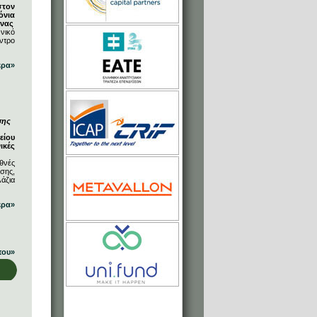
στον
όνια
ήνας
νικό
ντρο
ερα»
σης
είου
ικές
θνές
σης,
άζια
ερα»
που»