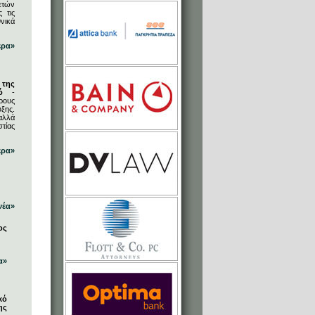
ετών
 τις
νικά
ερα»
 της
ό
-
ρους
ξης.
αλλά
στίας
ερα»
νέα»
ος
α»
κό
ης