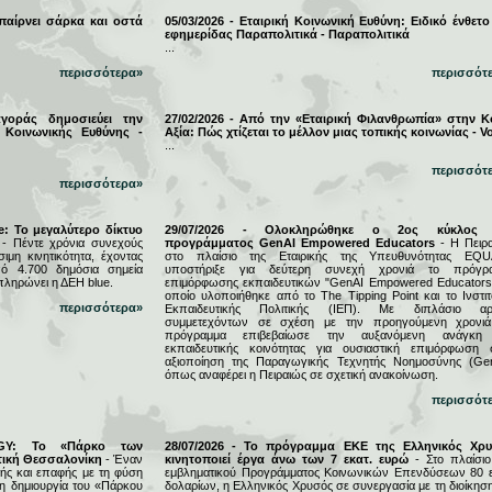
 παίρνει σάρκα και οστά
05/03/2026 - Εταιρική Κοινωνική Ευθύνη: Ειδικό ένθετο
εφημερίδας Παραπολιτικά - Παραπολιτικά
...
περισσότερα»
περισσότ
αγοράς δημοσιεύει την
27/02/2026 - Από την «Εταιρική Φιλανθρωπία» στην Κ
 Κοινωνικής Ευθύνης -
Αξία: Πώς χτίζεται το μέλλον μιας τοπικής κοινωνίας - Vo
...
περισσότ
περισσότερα»
e: Το μεγαλύτερο δίκτυο
29/07/2026 - Ολοκληρώθηκε ο 2ος κύκλος 
- Πέντε χρόνια συνεχούς
προγράμματος GenAI Empowered Educators
- Η Πειρα
μη κινητικότητα, έχοντας
στο πλαίσιο της Εταιρικής της Υπευθυνότητας EQU
ό 4.700 δημόσια σημεία
υποστήριξε για δεύτερη συνεχή χρονιά το πρόγρ
πληρώνει η ΔΕΗ blue.
επιμόρφωσης εκπαιδευτικών "GenAI Empowered Educators"
οποίο υλοποιήθηκε από το The Tipping Point και το Ινστιτ
περισσότερα»
Εκπαιδευτικής Πολιτικής (ΙΕΠ). Με διπλάσιο αρ
συμμετεχόντων σε σχέση με την προηγούμενη χρονιά
πρόγραμμα επιβεβαίωσε την αυξανόμενη ανάγκη
εκπαιδευτικής κοινότητας για ουσιαστική επιμόρφωση 
αξιοποίηση της Παραγωγικής Τεχνητής Νοημοσύνης (Gen
όπως αναφέρει η Πειραιώς σε σχετική ανακοίνωση.
περισσότ
RGY: Το «Πάρκο των
28/07/2026 - Το πρόγραμμα ΕΚΕ της Ελληνικός Χρ
τική Θεσσαλονίκη
- Έναν
κινητοποιεί έργα άνω των 7 εκατ. ευρώ
- Στο πλαίσιο
ς και επαφής με τη φύση
εμβληματικού Προγράμματος Κοινωνικών Επενδύσεων 80 ε
τη δημιουργία του «Πάρκου
δολαρίων, η Ελληνικός Χρυσός σε συνεργασία με τη διοίκησ