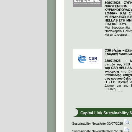
30/07/2026 - ΣΥ
ΟΙΚΟΓΕΝΕΙΩ
ΚΥΡΙΑΚΟΠΟΥΛΟΥ
ΣΟΦΙΑ» ΚΑΙ Σ
ΜΠΕΝΑΚΕΙΟ» Ε.Ε
HELLAS ΣΤΗ ΜΝ
ΓΙΑΓΙΑΣ ΤΟΥΣ
Μία θερμοκοιτίδα
Νοσοκομείο Παίδω
και επτά φορεία...
CSR Hellas – Ελλη
Εταιρική Κοινων
28/07/2026 - 
μεταξύ της ΣΕΒ 
του CSR HELLAS:
ενίσχυση της βι
υπεύθυνης επιχε
σύγχρονων δεξιο
Η ΣΕΒ Τεχνική Α
Δίκτυο για την Ε
Ευθύνη –...
Capital Link Sustainability 
Sustainability Newsletter30/07/2026
Sustainability Newsletter02/07/2026