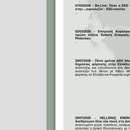
07/03/2026 - Be-Live: Όταν η ΕΚΕ
στην ...κυριολεξία! - ESG+stories
...
02/03/2026 - Επιτροπή Κεφαλαι
πρώτη ετήσια Έκθεση Εταιρικής
Philenews
...
30/07/2026 - Πέντε χρόνια ΔΕΗ blu
δημόσιας φόρτισης στην Ελλάδα
ανάπτυξης και επενδύσεων στη βιώσι
αναπτύξει ένα δίκτυο με πάνω απ
φόρτισης σε Ελλάδα και Ρουμανία συμ
29/07/2026 - HELLENiQ ENE
Αισθήσεων» δίνει νέα πνοή στη Δυ
ανανεωμένο χώρο πρασίνου, αναψυχή
απέκτησε η Δυτική Θεσσαλονίκη, με 