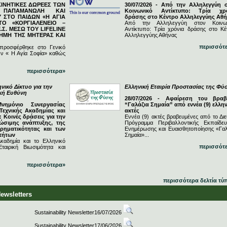
ΓΚΙΝΗΤΙΚΕΣ ΔΩΡΕΕΣ ΤΩΝ
30/07/2026 - Από την Αλληλεγγύη 
Ν ΠΑΠΑΜΑΝΩΛΗ ΚΑΙ
Κοινωνικό Αντίκτυπο: Τρία χρ
 ΣΤΟ ΠΑΙΔΩΝ «Η ΑΓΙΑ
δράσης στο Κέντρο Αλληλεγγύης Αθ
ΤΟ «ΚΟΡΓΙΑΛΕΝΕΙΟ –
Από την Αλληλεγγύη στον Κοινω
.Σ. ΜΕΣΩ ΤΟΥ LIFELINE
Αντίκτυπο: Τρία χρόνια δράσης στο Κέ
ΗΜΗ ΤΗΣ ΜΗΤΕΡΑΣ ΚΑΙ
Αλληλεγγύης Αθήνας
περισσότ
 προσφέρθηκε στο Γενικό
ν « Η Αγία Σοφία» καθώς
περισσότερα»
νικό Δίκτυο για την
Ελληνική Εταιρία Προστασίας της Φύ
ική Ευθύνη
28/07/2026 - Αφαίρεση του βραβ
Μνημόνιο Συνεργασίας
“Γαλάζια Σημαία” από εννέα (9) ελλην
Τεχνικής Ακαδημίας και
ακτές
 Κοινές δράσεις για την
Εννέα (9) ακτές βραβευμένες από το Διε
ώσιμης ανάπτυξης, της
Πρόγραμμα Περιβαλλοντικής Εκπαίδευ
ιρηματικότητας και των
Ενημέρωσης και Ευαισθητοποίησης «Γαλ
τήτων
Σημαία»...
καδημία και το Ελληνικό
περισσότ
ταιρική Βιωσιμότητα και
περισσότερα»
περισσότερα δελτία τύ
Newsletters
Sustainability Newsletter16/07/2026
Sustainability Newsletter17/06/2026