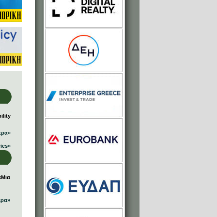
lity
ερα»
ries»
«Μια
ερα»