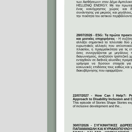
των Αισθήσεων» στον Δήμο Αμπελοκ
HELLENiQ ENERGY. Με την πρωτοβο
ένας κοινόχρηστος χώρος και δη
συνάντησης για μικρούς και μεγάλους
την ποιότητα του αστικού περιβάλλοντο
28/07/2026 - ESG: Τα πρώτα πρακτι
και μεσαίες επιχειρήσεις
- Η συζήτη
αλλάξει σημαντικά τα τελευταία δύο χ
ευρωπαϊκές αλλαγές που απλοποιούν
πλαισίου, η πραγματικότητα για τις επ
όσες συνεργάζονται με μεγάλους 
διαγωνισμούς, αναζητούν τραπεζική 
ενταχθούν σε διεθνείς αλυσίδες προμ
γρήγορα να δώσουν στοιχεία για 
κοινωνικές επιδόσεις τους καθώς και γ
διακυβέρνησης που εφαρμόζουν.
22/07/2027 - How Can I Help?: Pro
Approach to Disability Inclusion and D
This episode of Stories Shape Stories exp
of inclusive development and the...
30/07/2026 - ΣΥΓΚΙΝΗΤΙΚΕΣ ΔΩΡΕ
ΠΑΠΑΜΑΝΩΛΗ ΚΑΙ ΚΥΡΙΑΚΟΠΟΥΛΟΥ 