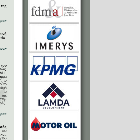
 της
ερα»
οινή
ria
ερα»
του
ιώς,
ALL,
αμμα
, το
ούτο
ιθμό
, το
 της
στην
AI),
ερα»
υσός
 του
κατ.
η του