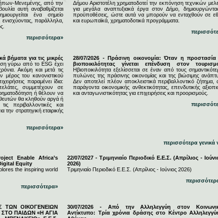
ήπων-Μενεμένης, από την
Δήμου Αριστοτέλη χρηματοδοτεί την εκπόνηση τεχνικών μελ
υλία αυτή αναβαθμίζεται
για μεγάλα αναπτυξιακά έργα στον Δήμο, δημιουργώντας
μιουργείται ένα σημείο
προϋποθέσεις, ώστε αυτά να μπορούν να ενταχθούν σε εθ
, ενισχύοντας, παράλληλα,
και ευρωπαϊκά, χρηματοδοτικά προγράμματα.
ς.
περισσότ
περισσότερα»
κά βήματα για τις μικρές
28/07/2026 - Πράσινη οικονομία: Όταν η προστασία
ση γύρω από το ESG έχει
βιοποικιλότητας γίνεται επένδυση στον τουρισμ
ρόνια. Ακόμη και μετά τις
Ηβιοποικιλότητα εξελίσσεται σε έναν από τους σημαντικότε
 μέρος του κανονιστικού
πυλώνες της πράσινης οικονομίας και της βιώσιμης ανάπτυ
ιχειρήσεις παραμένει ίδια:
Δεν αποτελεί πλέον αποκλειστικά περιβαλλοντικό ζήτημα, 
πελάτες, συμμετέχουν σε
παράγοντα οικονομικής ανθεκτικότητας, επενδυτικής αξιοπι
χρηματοδότηση ή θέλουν να
και ανταγωνιστικότητας για επιχειρήσεις και προορισμούς.
ηθευτών θα κληθούν αργά ή
περισσότ
τις περιβαλλοντικές και
ια την στρατηγική εταιρικής
περισσότερα»
περισσότερα γενικά 
ject Enable Africa’s
22/07/2027 - Τριμηνιαίο Περιοδικό Ε.Ε.Σ. (Απρίλιος - Ιούνι
igital Equity
2026)
lores the inspiring world
Τριμηνιαίο Περιοδικό Ε.Ε.Σ. (Απρίλιος - Ιούνιος 2026)
περισσότερ
περισσότερα»
ΕΣ ΤΩΝ ΟΙΚΟΓΕΝΕΙΩΝ
30/07/2026 - Από την Αλληλεγγύη στον Κοινωνι
ΣΤΟ ΠΑΙΔΩΝ «Η ΑΓΙΑ
Αντίκτυπο: Τρία χρόνια δράσης στο Κέντρο Αλληλεγγύ