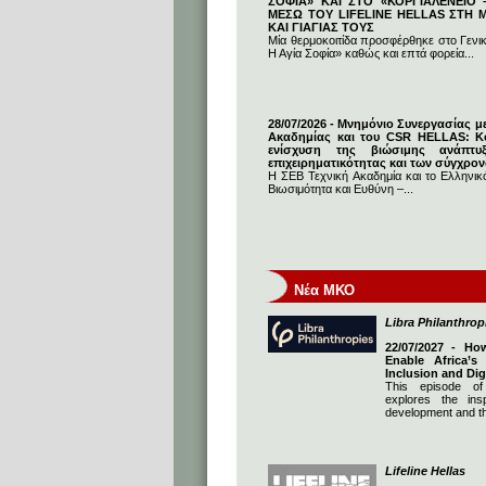
ΣΟΦΙΑ» ΚΑΙ ΣΤΟ «ΚΟΡΓΙΑΛΕΝΕΙΟ –
ΜΕΣΩ ΤΟΥ LIFELINE HELLAS ΣΤΗ
ΚΑΙ ΓΙΑΓΙΑΣ ΤΟΥΣ
Μία θερμοκοιτίδα προσφέρθηκε στο Γενι
Η Αγία Σοφία» καθώς και επτά φορεία...
28/07/2026 - Μνημόνιο Συνεργασίας μ
Ακαδημίας και του CSR HELLAS: Κο
ενίσχυση της βιώσιμης ανάπτυ
επιχειρηματικότητας και των σύγχρο
Η ΣΕΒ Τεχνική Ακαδημία και το Ελληνικό
Βιωσιμότητα και Ευθύνη –...
Νέα ΜΚΟ
Libra Philanthrop
22/07/2027 - Ho
Enable Africa’s
Inclusion and Dig
This episode of
explores the insp
development and th
Lifeline Hellas