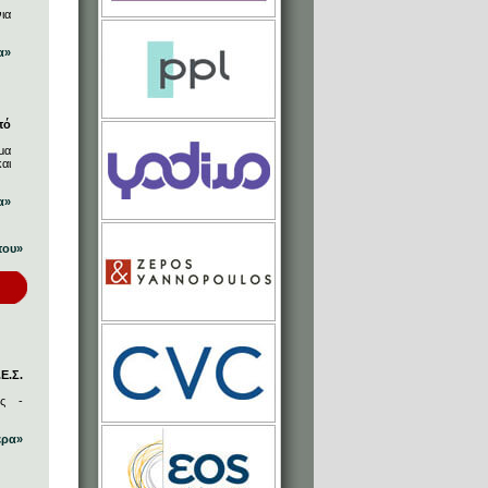
ια
α»
πό
μα
αι
α»
που»
Ε.Σ.
ος -
ερα»