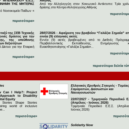
 ΜΠΕΝΑΚΕΙΟ» Ε.Ε.Σ.
Αθήνας
 ΜΝΗΜΗ ΤΗΣ ΜΗΤΕΡΑΣ
Από την Αλληλεγγύη στον Κοινωνικό Αντίκτυπο: Τρία χρόν
δράσης στο Κέντρο Αλληλεγγύης Αθήνας
κό Νοσοκομείο Παίδων «
περισσότερ
περισσότερα»
εταξύ της ΣΕΒ Τεχνικής
28/07/2026 - Αφαίρεση του βραβείου “Γαλάζια Σημαία” α
ινές δράσεις για την
εννέα (9) ελληνικές ακτές
ξης, της υπεύθυνης
Εννέα (9) ακτές βραβευμένες από το Διεθνές Πρόγραμ
νων δεξιοτήτων
Περιβαλλοντικής Εκπαίδευσης, Ενημέρωσης κ
 Δίκτυο για την Εταιρική
Ευαισθητοποίησης «Γαλάζια Σημαία»...
περισσότερ
περισσότερα»
περισσότερα δελτία τύ
ies
Ελληνικός Ερυθρός Σταυρός - Τομέας
Σαμαρειτών, Διασωστών και
w Can I Help?: Project
Ναυαγοσωστών
 Approach to Disability
ital Equity
22/07/2027 - Τριμηνιαίο Περιοδικό Ε.
 Stories Shape Stories
(Απρίλιος - Ιούνιος 2026)
iring world of inclusive
Τριμηνιαίο Περιοδικό Ε.Ε.Σ. (Απρίλι
e...
Ιούνιος 2026)
περισσότερα»
περισσότ
Solidarity Now