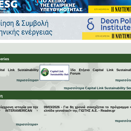
Series
al Link Sustainability
15ο Ετήσιο Capital Link Sustainabi
Forum
περισσότερα»
περισσότ
περισσότερα Capital Link Sustainability Se
ξη
σύγχρονη ιστορία για την
09/03/2026 - Για 8η χρονιά συνεχίζεται το πρόγραμμα 
την INTERAMERICAN -
ελπίδα γεννιέται!» της ΓΙΩΤΗΣ Α.Ε. - Reader.gr
...
περισσότ
περισσότερα»