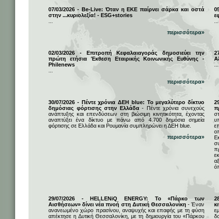
07/03/2026 - Be-Live: Όταν η ΕΚΕ παίρνει σάρκα και οστά
0
στην ...κυριολεξία! - ESG+stories
ε
...
...
περισσότερα»
02/03/2026 - Επιτροπή Κεφαλαιαγοράς δημοσιεύει την
2
πρώτη ετήσια Έκθεση Εταιρικής Κοινωνικής Ευθύνης -
Α
Philenews
...
...
περισσότερα»
30/07/2026 - Πέντε χρόνια ΔΕΗ blue: Το μεγαλύτερο δίκτυο
2
δημόσιας φόρτισης στην Ελλάδα
- Πέντε χρόνια συνεχούς
π
ανάπτυξης και επενδύσεων στη βιώσιμη κινητικότητα, έχοντας
σ
αναπτύξει ένα δίκτυο με πάνω από 4.700 δημόσια σημεία
υ
φόρτισης σε Ελλάδα και Ρουμανία συμπληρώνει η ΔΕΗ blue.
ε
ο
περισσότερα»
Ε
σ
π
ε
α
ό
29/07/2026 - HELLENiQ ENERGY: Το «Πάρκο των
2
Αισθήσεων» δίνει νέα πνοή στη Δυτική Θεσσαλονίκη
- Έναν
κ
ανανεωμένο χώρο πρασίνου, αναψυχής και επαφής με τη φύση
ε
απέκτησε η Δυτική Θεσσαλονίκη, με τη δημιουργία του «Πάρκου
δ