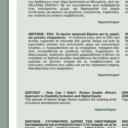
των Αισθήσεων» στον Δήμο Αμπελοκήπων-Μενεμένης, από την
Δ
HELLENiQ ENERGY. Με την πρωτοβουλία αυτή αναβαθμίζεται
γ
ένας κοινόχρηστος χώρος και δημιουργείται ένα σημείο
π
συνάντησης για μικρούς και μεγάλους, ενισχύοντας, παράλληλα,
κ
την ποιότητα του αστικού περιβάλλοντος.
περισσότερα»
28/07/2026 - ESG: Τα πρώτα πρακτικά βήματα για τις μικρές
2
και μεσαίες επιχειρήσεις
- Η συζήτηση γύρω από το ESG έχει
β
αλλάξει σημαντικά τα τελευταία δύο χρόνια. Ακόμη και μετά τις
Η
ευρωπαϊκές αλλαγές που απλοποιούν μέρος του κανονιστικού
π
πλαισίου, η πραγματικότητα για τις επιχειρήσεις παραμένει ίδια:
Δ
όσες συνεργάζονται με μεγάλους πελάτες, συμμετέχουν σε
π
διαγωνισμούς, αναζητούν τραπεζική χρηματοδότηση ή θέλουν να
κα
ενταχθούν σε διεθνείς αλυσίδες προμηθευτών θα κληθούν αργά ή
γρήγορα να δώσουν στοιχεία για τις περιβαλλοντικές και
κοινωνικές επιδόσεις τους καθώς και για την στρατηγική εταιρικής
διακυβέρνησης που εφαρμόζουν.
περισσότερα»
22/07/2027 - How Can I Help?: Project Enable Africa’s
22/0
Approach to Disability Inclusion and Digital Equity
202
This episode of Stories Shape Stories explores the inspiring world
Τριμ
of inclusive development and the...
περισσότερα»
30/07/2026 - ΣΥΓΚΙΝΗΤΙΚΕΣ ΔΩΡΕΕΣ ΤΩΝ ΟΙΚΟΓΕΝΕΙΩΝ
30/
ΠΑΠΑΜΑΝΩΛΗ ΚΑΙ ΚΥΡΙΑΚΟΠΟΥΛΟΥ ΣΤΟ ΠΑΙΔΩΝ «Η ΑΓΙΑ
Αντ