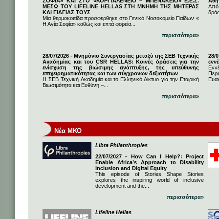
ΣΟΦΙΑ» ΚΑΙ ΣΤΟ «ΚΟΡΓΙΑΛΕΝΕΙΟ – ΜΠΕΝΑΚΕΙΟ» Ε.Ε.Σ.
Αθή
ΜΕΣΩ ΤΟΥ LIFELINE HELLAS ΣΤΗ ΜΝΗΜΗ ΤΗΣ ΜΗΤΕΡΑΣ
Από
ΚΑΙ ΓΙΑΓΙΑΣ ΤΟΥΣ
δρά
Μία θερμοκοιτίδα προσφέρθηκε στο Γενικό Νοσοκομείο Παίδων «
Η Αγία Σοφία» καθώς και επτά φορεία...
περισσότερα»
28/07/2026 - Μνημόνιο Συνεργασίας μεταξύ της ΣΕΒ Τεχνικής
28/
Ακαδημίας και του CSR HELLAS: Κοινές δράσεις για την
εννέ
ενίσχυση της βιώσιμης ανάπτυξης, της υπεύθυνης
Ενν
επιχειρηματικότητας και των σύγχρονων δεξιοτήτων
Πε
Η ΣΕΒ Τεχνική Ακαδημία και το Ελληνικό Δίκτυο για την Εταιρική
Ευαι
Βιωσιμότητα και Ευθύνη –...
περισσότερα»
Νέα ΜΚΟ
Libra Philanthropies
22/07/2027 - How Can I Help?: Project
Enable Africa’s Approach to Disability
Inclusion and Digital Equity
This episode of Stories Shape Stories
explores the inspiring world of inclusive
development and the...
περισσότερα»
Lifeline Hellas