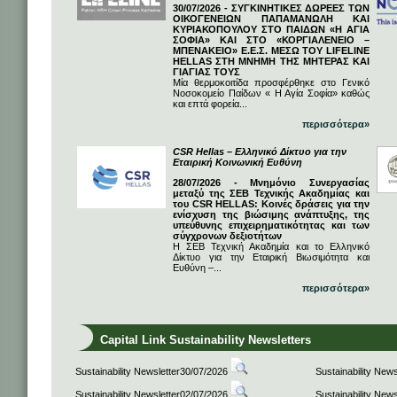
30/07/2026 - ΣΥΓΚΙΝΗΤΙΚΕΣ ΔΩΡΕΕΣ ΤΩΝ
ΟΙΚΟΓΕΝΕΙΩΝ ΠΑΠΑΜΑΝΩΛΗ ΚΑΙ
ΚΥΡΙΑΚΟΠΟΥΛΟΥ ΣΤΟ ΠΑΙΔΩΝ «Η ΑΓΙΑ
ΣΟΦΙΑ» ΚΑΙ ΣΤΟ «ΚΟΡΓΙΑΛΕΝΕΙΟ –
ΜΠΕΝΑΚΕΙΟ» Ε.Ε.Σ. ΜΕΣΩ ΤΟΥ LIFELINE
HELLAS ΣΤΗ ΜΝΗΜΗ ΤΗΣ ΜΗΤΕΡΑΣ ΚΑΙ
ΓΙΑΓΙΑΣ ΤΟΥΣ
Μία θερμοκοιτίδα προσφέρθηκε στο Γενικό
Νοσοκομείο Παίδων « Η Αγία Σοφία» καθώς
και επτά φορεία...
περισσότερα»
CSR Hellas – Ελληνικό Δίκτυο για την
Εταιρική Κοινωνική Ευθύνη
28/07/2026 - Μνημόνιο Συνεργασίας
μεταξύ της ΣΕΒ Τεχνικής Ακαδημίας και
του CSR HELLAS: Κοινές δράσεις για την
ενίσχυση της βιώσιμης ανάπτυξης, της
υπεύθυνης επιχειρηματικότητας και των
σύγχρονων δεξιοτήτων
Η ΣΕΒ Τεχνική Ακαδημία και το Ελληνικό
Δίκτυο για την Εταιρική Βιωσιμότητα και
Ευθύνη –...
περισσότερα»
Capital Link Sustainability Newsletters
Sustainability Newsletter30/07/2026
Sustainability New
Sustainability Newsletter02/07/2026
Sustainability New