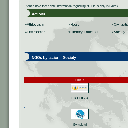
Please note that some information regarding NGOs is only in Greek.
Actions
»Athleticism
»Health
»Civilizati
»Environment
»Literacy-Education
»Society
NGOs by action - Society
Title »
Ε.Κ.ΠΟΙ.ΖΩ
Symplefsi