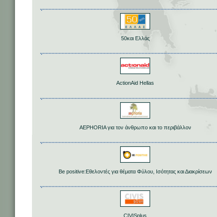
50και Ελλάς
ActionAid Hellas
AEPHORIA για τον άνθρωπο και το περιβάλλον
Be positive:Εθελοντές για θέματα Φύλου, Ισότητας και Διακρίσεων
CIVISplus