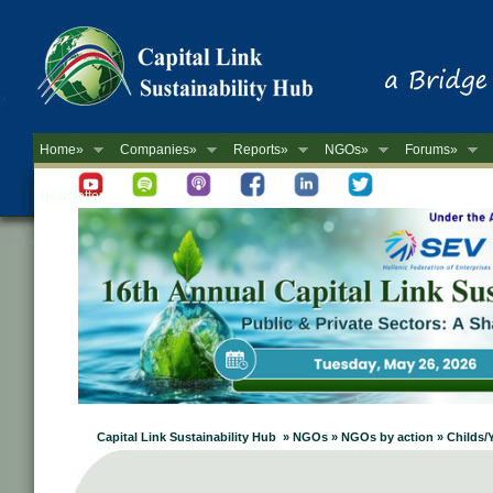
Home»
Companies»
Reports»
NGOs»
Forums»
Newsletter
Capital Link Sustainability Hub » NGOs » NGOs by action » Childs