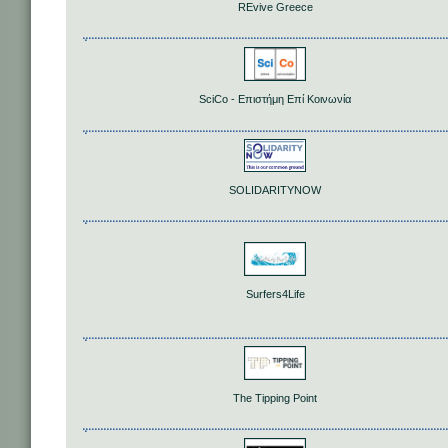
REvive Greece
SciCo - Επιστήμη Επί Κοινωνία
SOLIDARITYNOW
Surfers4Life
The Tipping Point