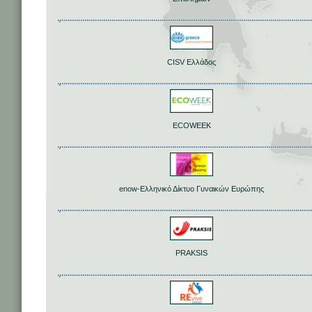
CISV Ελλάδος
ECOWEEK
enow-Ελληνικό Δίκτυο Γυναικών Ευρώπης
PRAKSIS