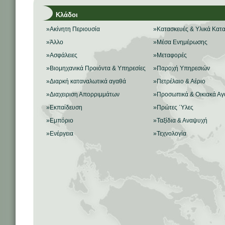
Κλάδοι
»Ακίνητη Περιουσία
»Κατασκευές & Υλικά Κατ
»Άλλο
»Μέσα Ενημέρωσης
»Ασφάλειες
»Μεταφορές
»Βιομηχανικά Προιόντα & Υπηρεσίες
»Παροχή Υπηρεσιών
»Διαρκή καταναλωτικά αγαθά
»Πετρέλαιο & Αέριο
»Διαχειριση Απορριμμάτων
»Προσωπικά & Οικιακά Α
»Εκπαίδευση
»Πρώτες ΄Υλες
»Εμπόριο
»Ταξίδια & Αναψυχή
»Ενέργεια
»Τεχνολογία